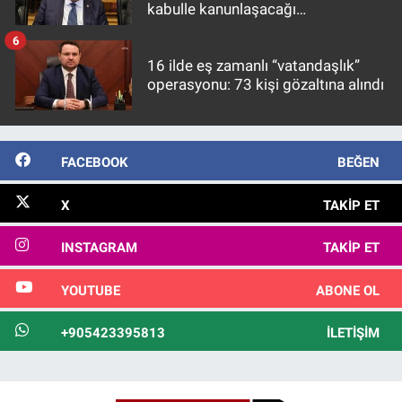
kabulle kanunlaşacağı
görülmektedir
6
16 ilde eş zamanlı “vatandaşlık”
operasyonu: 73 kişi gözaltına alındı
FACEBOOK
BEĞEN
X
TAKIP ET
INSTAGRAM
TAKIP ET
YOUTUBE
ABONE OL
+905423395813
İLETIŞIM