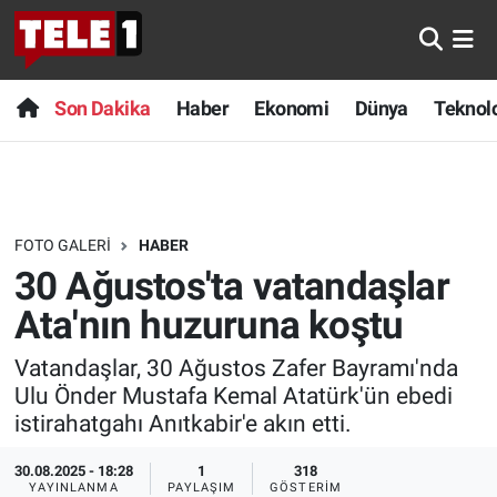
Anında Manşet
Son Dakika
Nöbetçi Eczaneler
Son Dakika
Haber
Ekonomi
Dünya
Teknolo
Başka Sohbetler
Haber
Hava Durumu
Belgesel
Ekonomi
Namaz Vakitleri
FOTO GALERI
HABER
Bilim turu
Dünya
Trafik Durumu
30 Ağustos'ta vatandaşlar
Bilim ve Teknoloji Evreni
Teknoloji
Süper Lig Puan Durumu ve Fikstür
Ata'nın huzuruna koştu
Vatandaşlar, 30 Ağustos Zafer Bayramı'nda
Doğa Konuşuyor
Sağlık
Tüm Manşetler
Ulu Önder Mustafa Kemal Atatürk'ün ebedi
istirahatgahı Anıtkabir'e akın etti.
Dünya
Spor
Son Dakika Haberleri
30.08.2025 - 18:28
1
318
Ege Saati
Yayın Akışı
Haber Arşivi
YAYINLANMA
PAYLAŞIM
GÖSTERIM