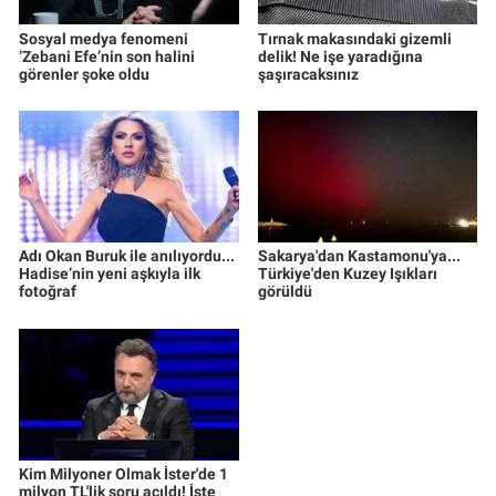
Sosyal medya fenomeni
Tırnak makasındaki gizemli
‘Zebani Efe’nin son halini
delik! Ne işe yaradığına
görenler şoke oldu
şaşıracaksınız
Adı Okan Buruk ile anılıyordu...
Sakarya'dan Kastamonu'ya...
Hadise’nin yeni aşkıyla ilk
Türkiye'den Kuzey Işıkları
fotoğraf
görüldü
Kim Milyoner Olmak İster'de 1
milyon TL'lik soru açıldı! İşte