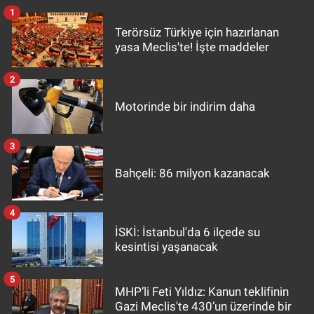
1
Terörsüz Türkiye için hazırlanan
yasa Meclis'te! İşte maddeler
2
Motorinde bir indirim daha
3
Bahçeli: 86 milyon kazanacak
4
İSKİ: İstanbul'da 6 ilçede su
kesintisi yaşanacak
5
MHP’li Feti Yıldız: Kanun teklifinin
Gazi Meclis'te 430’un üzerinde bir