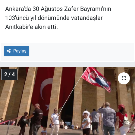
Ankara'da 30 Ağustos Zafer Bayramı'nın
Gündem Özel
103'üncü yıl dönümünde vatandaşlar
Anıtkabir'e akın etti.
Günün görüntüsü
Haber
Paylaş
İlan
2 / 4
Kimdir
Koronavirüs
Kültür Sanat
Ne demişti