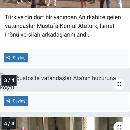
Nedir
Türkiye'nin dört bir yanından Anırkabir'e gelen
Popüler
vatandaşlar Mustafa Kemal Atatürk, İsmet
Programlar
İnönü ve silah arkadaşlarını andı.
Sağlık
Paylaş
Spor
Teknoloji
3 / 4
Türkiye'nin Geleceği
Paylaş
Türkiye'nin Gündemi
Yerel Gündem
4 / 4