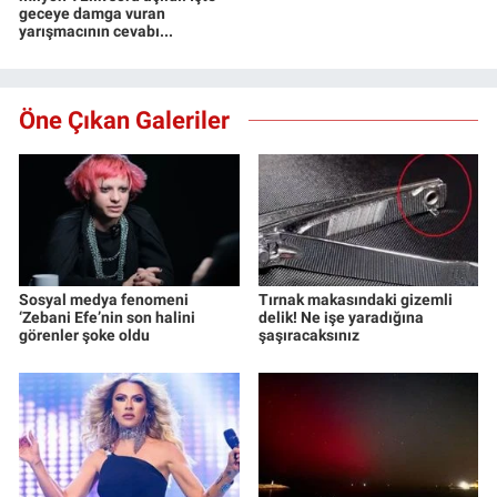
geceye damga vuran
yarışmacının cevabı...
Öne Çıkan Galeriler
Sosyal medya fenomeni
Tırnak makasındaki gizemli
‘Zebani Efe’nin son halini
delik! Ne işe yaradığına
görenler şoke oldu
şaşıracaksınız