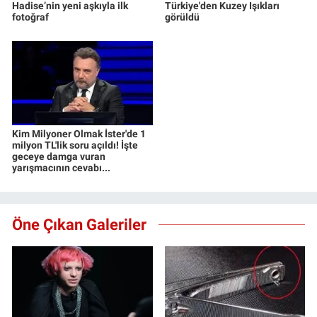
Hadise’nin yeni aşkıyla ilk
Türkiye'den Kuzey Işıkları
fotoğraf
görüldü
Kim Milyoner Olmak İster'de 1
milyon TL'lik soru açıldı! İşte
geceye damga vuran
yarışmacının cevabı...
Öne Çıkan Galeriler