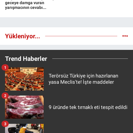
geceye damga vuran
yarışmacının cevabı...
Yükleniyor...
Trend Haberler
1
Terörsüz Türkiye için hazırlanan
yasa Meclis'te! İşte maddeler
2
9 üründe tek tırnaklı eti tespit edildi
3