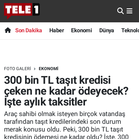
Anında Manşet
Son Dakika
Nöbetçi Eczaneler
Son Dakika
Haber
Ekonomi
Dünya
Teknolo
Başka Sohbetler
Haber
Hava Durumu
Belgesel
Ekonomi
Namaz Vakitleri
FOTO GALERI
EKONOMI
Bilim turu
Dünya
Trafik Durumu
300 bin TL taşıt kredisi
Bilim ve Teknoloji Evreni
Teknoloji
Süper Lig Puan Durumu ve Fikstür
çeken ne kadar ödeyecek?
İşte aylık taksitler
Doğa Konuşuyor
Sağlık
Tüm Manşetler
Araç sahibi olmak isteyen birçok vatandaş
Dünya
Spor
Son Dakika Haberleri
tarafından taşıt kredilerindeki son durum
merak konusu oldu. Peki, 300 bin TL taşıt
Ege Saati
Yayın Akışı
Haber Arşivi
kredisinin ödemesi ne kadar oldu? İşte, 300