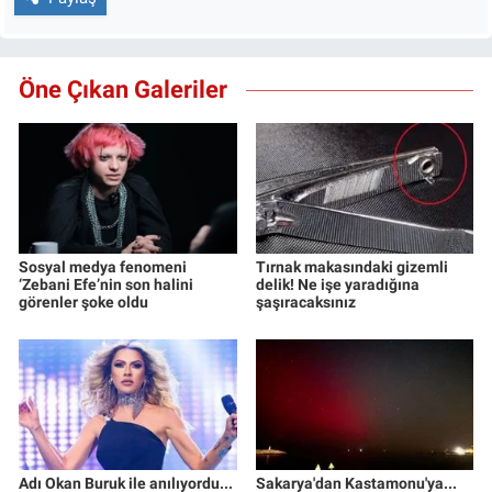
Öne Çıkan Galeriler
Sosyal medya fenomeni
Tırnak makasındaki gizemli
‘Zebani Efe’nin son halini
delik! Ne işe yaradığına
görenler şoke oldu
şaşıracaksınız
Adı Okan Buruk ile anılıyordu...
Sakarya'dan Kastamonu'ya...