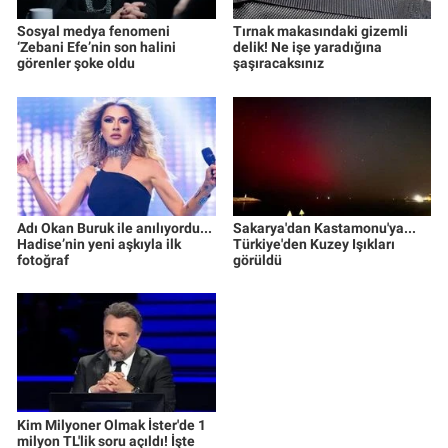
Sosyal medya fenomeni
Tırnak makasındaki gizemli
‘Zebani Efe’nin son halini
delik! Ne işe yaradığına
görenler şoke oldu
şaşıracaksınız
Adı Okan Buruk ile anılıyordu...
Sakarya'dan Kastamonu'ya...
Hadise’nin yeni aşkıyla ilk
Türkiye'den Kuzey Işıkları
fotoğraf
görüldü
Kim Milyoner Olmak İster'de 1
milyon TL'lik soru açıldı! İşte