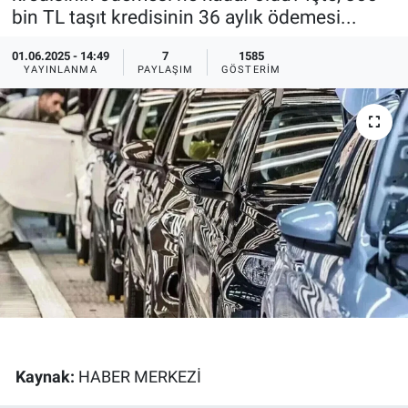
bin TL taşıt kredisinin 36 aylık ödemesi...
Ege'den Esintiler
İletişim
01.06.2025 - 14:49
7
1585
YAYINLANMA
PAYLAŞIM
GÖSTERIM
Eğitim
Eğlence
Ekonomi
Forum
Gerçeğin İzinde
Gün Başlıyor
Gün Bitiyor
Kaynak:
HABER MERKEZİ
Gün Ortası