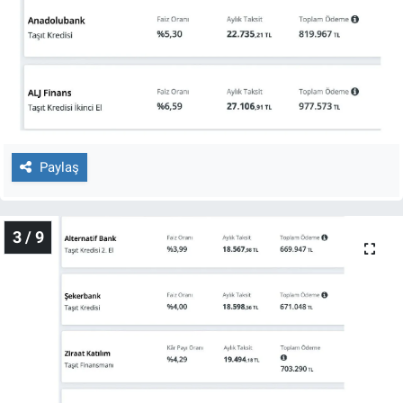
Nedir
Popüler
Programlar
Sağlık
Paylaş
Spor
Teknoloji
3 / 9
Türkiye'nin Geleceği
Türkiye'nin Gündemi
Yerel Gündem