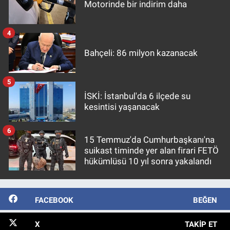
Motorinde bir indirim daha
4
Bahçeli: 86 milyon kazanacak
5
İSKİ: İstanbul'da 6 ilçede su
kesintisi yaşanacak
6
15 Temmuz'da Cumhurbaşkanı'na
suikast timinde yer alan firari FETÖ
hükümlüsü 10 yıl sonra yakalandı
FACEBOOK
BEĞEN
X
TAKIP ET