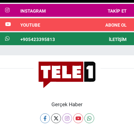
INSTAGRAM
TAKIP ET
YOUTUBE
ABONE OL
+905423395813
İLETIŞIM
Gerçek Haber