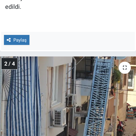
Nedir
edildi.
Popüler
Programlar
Paylaş
Sağlık
2 / 4
Spor
Teknoloji
Türkiye'nin Geleceği
Türkiye'nin Gündemi
Yerel Gündem