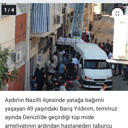
1 / 4
Gündem Özel
Günün görüntüsü
Haber
İlan
Kimdir
Koronavirüs
Aydın'ın Nazilli ilçesinde yatağa bağımlı
Kültür Sanat
yaşayan 49 yaşındaki Barış Yıldırım, temmuz
Ne demişti
ayında Denizli'de geçirdiği tüp mide
ameliyatının ardından hastaneden taburcu