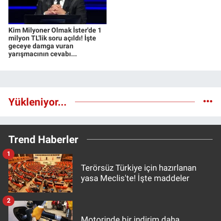
Kim Milyoner Olmak İster'de 1
milyon TL'lik soru açıldı! İşte
geceye damga vuran
yarışmacının cevabı...
Yükleniyor...
Trend Haberler
1
Terörsüz Türkiye için hazırlanan
yasa Meclis'te! İşte maddeler
2
Motorinde bir indirim daha