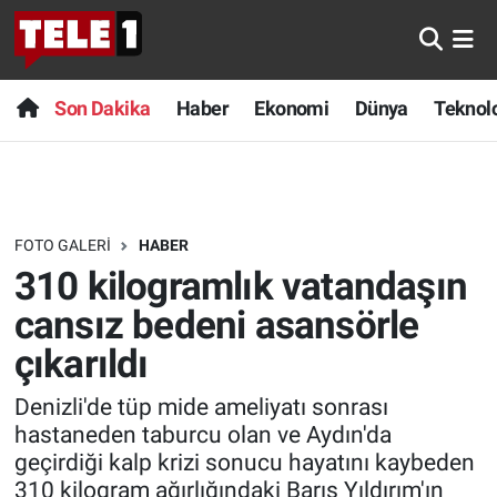
Anında Manşet
Son Dakika
Nöbetçi Eczaneler
Son Dakika
Haber
Ekonomi
Dünya
Teknolo
Başka Sohbetler
Haber
Hava Durumu
Belgesel
Ekonomi
Namaz Vakitleri
FOTO GALERI
HABER
Bilim turu
Dünya
Trafik Durumu
310 kilogramlık vatandaşın
Bilim ve Teknoloji Evreni
Teknoloji
Süper Lig Puan Durumu ve Fikstür
cansız bedeni asansörle
çıkarıldı
Doğa Konuşuyor
Sağlık
Tüm Manşetler
Denizli'de tüp mide ameliyatı sonrası
Dünya
Spor
Son Dakika Haberleri
hastaneden taburcu olan ve Aydın'da
geçirdiği kalp krizi sonucu hayatını kaybeden
Ege Saati
Yayın Akışı
Haber Arşivi
310 kilogram ağırlığındaki Barış Yıldırım'ın