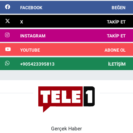
FACEBOOK
BEĞEN
X
TAKIP ET
INSTAGRAM
TAKIP ET
YOUTUBE
ABONE OL
+905423395813
İLETIŞIM
Gerçek Haber