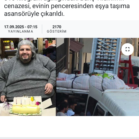
cenazesi, evinin penceresinden eşya taşıma
Ege'den Esintiler
İletişim
asansörüyle çıkarıldı.
Eğitim
17.09.2025 - 07:15
2170
YAYINLANMA
GÖSTERIM
Eğlence
Ekonomi
Forum
Gerçeğin İzinde
Gün Başlıyor
Gün Bitiyor
Gün Ortası