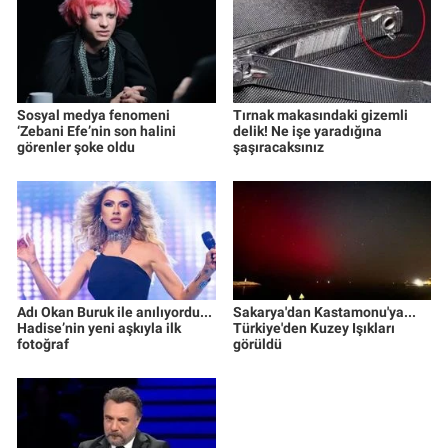
Sosyal medya fenomeni
Tırnak makasındaki gizemli
‘Zebani Efe’nin son halini
delik! Ne işe yaradığına
görenler şoke oldu
şaşıracaksınız
Adı Okan Buruk ile anılıyordu...
Sakarya'dan Kastamonu'ya...
Hadise’nin yeni aşkıyla ilk
Türkiye'den Kuzey Işıkları
fotoğraf
görüldü