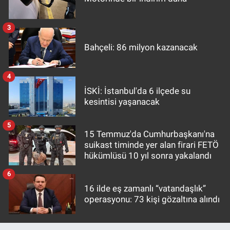
3
Bahçeli: 86 milyon kazanacak
4
İSKİ: İstanbul'da 6 ilçede su
kesintisi yaşanacak
5
15 Temmuz'da Cumhurbaşkanı'na
suikast timinde yer alan firari FETÖ
hükümlüsü 10 yıl sonra yakalandı
6
16 ilde eş zamanlı “vatandaşlık”
operasyonu: 73 kişi gözaltına alındı