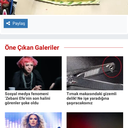
Paylaş
Öne Çıkan Galeriler
Sosyal medya fenomeni
Tırnak makasındaki gizemli
‘Zebani Efe’nin son halini
delik! Ne işe yaradığına
görenler şoke oldu
şaşıracaksınız