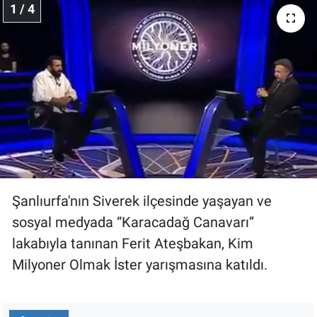
Nedir
1 / 4
Popüler
Programlar
Sağlık
Spor
Teknoloji
Şanlıurfa'nın Siverek ilçesinde yaşayan ve
sosyal medyada “Karacadağ Canavarı”
Türkiye'nin Geleceği
lakabıyla tanınan Ferit Ateşbakan, Kim
Türkiye'nin Gündemi
Milyoner Olmak İster yarışmasına katıldı.
Yerel Gündem