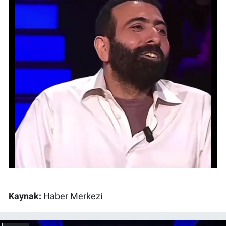
Gündem Özel
Günün görüntüsü
Haber
İlan
Kimdir
Koronavirüs
Kültür Sanat
Kaynak:
Haber Merkezi
Ne demişti