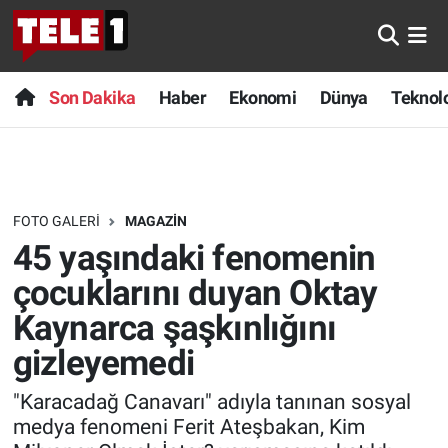
Anında Manşet
Son Dakika
Nöbetçi Eczaneler
Son Dakika
Haber
Ekonomi
Dünya
Teknolo
Başka Sohbetler
Haber
Hava Durumu
Belgesel
Ekonomi
Namaz Vakitleri
FOTO GALERI
MAGAZIN
Bilim turu
Dünya
Trafik Durumu
45 yaşındaki fenomenin
Bilim ve Teknoloji Evreni
Teknoloji
Süper Lig Puan Durumu ve Fikstür
çocuklarını duyan Oktay
Kaynarca şaşkınlığını
Doğa Konuşuyor
Sağlık
Tüm Manşetler
gizleyemedi
Dünya
Spor
Son Dakika Haberleri
"Karacadağ Canavarı" adıyla tanınan sosyal
medya fenomeni Ferit Ateşbakan, Kim
Ege Saati
Yayın Akışı
Haber Arşivi