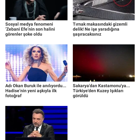
Sosyal medya fenomeni
Tırnak makasındaki gizemli
‘Zebani Efe’nin son halini
delik! Ne işe yaradığına
görenler şoke oldu
şaşıracaksınız
Adı Okan Buruk ile anılıyordu...
Sakarya'dan Kastamonu'ya...
Hadise’nin yeni aşkıyla ilk
Türkiye'den Kuzey Işıkları
fotoğraf
görüldü