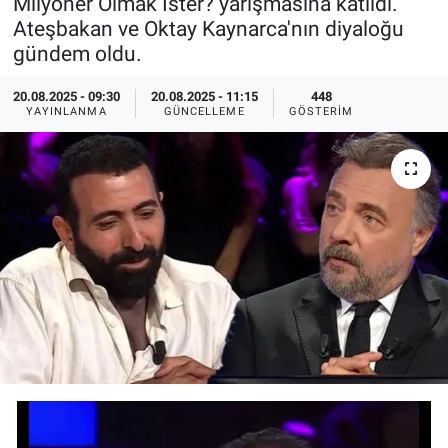
Milyoner Olmak İster? yarışmasına katıldı.
Ateşbakan ve Oktay Kaynarca'nın diyaloğu
Ege'den Esintiler
İletişim
gündem oldu.
Eğitim
20.08.2025 - 09:30
20.08.2025 - 11:15
448
YAYINLANMA
GÜNCELLEME
GÖSTERIM
Eğlence
Ekonomi
Forum
Gerçeğin İzinde
Gün Başlıyor
Gün Bitiyor
Gün Ortası