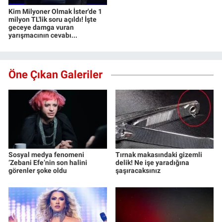
Kim Milyoner Olmak İster'de 1
milyon TL'lik soru açıldı! İşte
geceye damga vuran
yarışmacının cevabı...
Öne Çıkan Galeriler
Sosyal medya fenomeni
Tırnak makasındaki gizemli
‘Zebani Efe’nin son halini
delik! Ne işe yaradığına
görenler şoke oldu
şaşıracaksınız