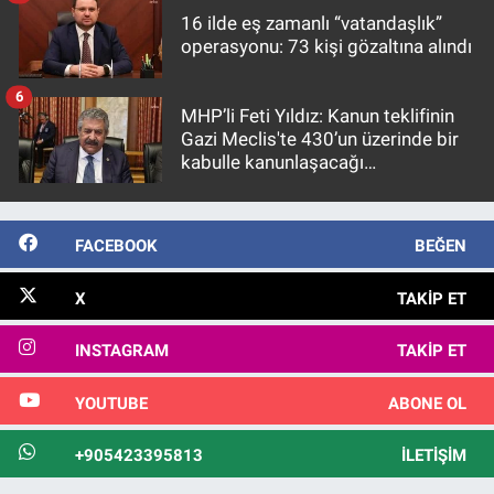
16 ilde eş zamanlı “vatandaşlık”
operasyonu: 73 kişi gözaltına alındı
6
MHP’li Feti Yıldız: Kanun teklifinin
Gazi Meclis'te 430’un üzerinde bir
kabulle kanunlaşacağı
görülmektedir
FACEBOOK
BEĞEN
X
TAKIP ET
INSTAGRAM
TAKIP ET
YOUTUBE
ABONE OL
+905423395813
İLETIŞIM