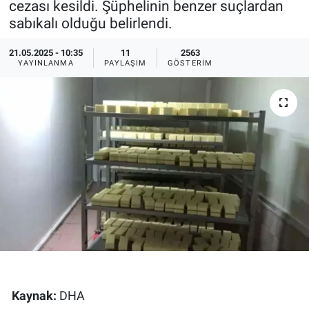
cezası kesildi. Şüphelinin benzer suçlardan
sabıkalı olduğu belirlendi.
Ege'den Esintiler
İletişim
21.05.2025 - 10:35
11
2563
Eğitim
YAYINLANMA
PAYLAŞIM
GÖSTERIM
Eğlence
Ekonomi
Forum
Gerçeğin İzinde
Gün Başlıyor
Gün Bitiyor
Kaynak:
DHA
Gün Ortası