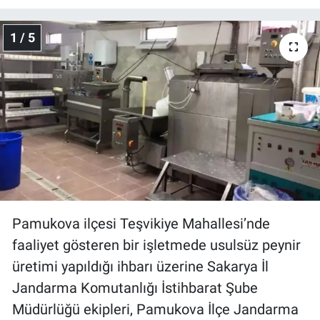
Gündem Özel
1 / 5
Günün görüntüsü
Haber
İlan
Kimdir
Koronavirüs
Pamukova ilçesi Teşvikiye Mahallesi’nde
faaliyet gösteren bir işletmede usulsüz peynir
Kültür Sanat
üretimi yapıldığı ihbarı üzerine Sakarya İl
Jandarma Komutanlığı İstihbarat Şube
Ne demişti
Müdürlüğü ekipleri, Pamukova İlçe Jandarma