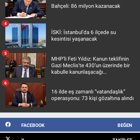
Bahçeli: 86 milyon kazanacak
4
İSKİ: İstanbul'da 6 ilçede su
kesintisi yaşanacak
5
MHP’li Feti Yıldız: Kanun teklifinin
Gazi Meclis'te 430’un üzerinde bir
kabulle kanunlaşacağı
görülmektedir
6
16 ilde eş zamanlı “vatandaşlık”
operasyonu: 73 kişi gözaltına alındı
FACEBOOK
BEĞEN