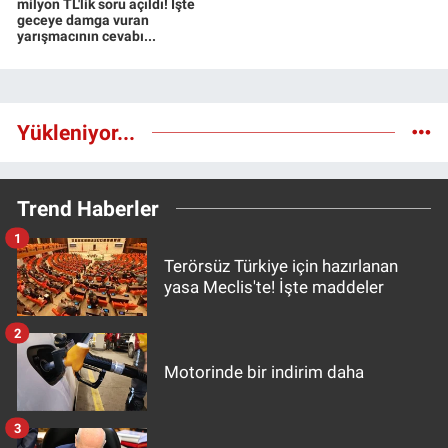
milyon TL'lik soru açıldı! İşte
geceye damga vuran
yarışmacının cevabı...
Yükleniyor...
Trend Haberler
1
Terörsüz Türkiye için hazırlanan
yasa Meclis'te! İşte maddeler
2
Motorinde bir indirim daha
3