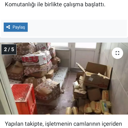
Nedir
Komutanlığı ile birlikte çalışma başlattı.
Popüler
Paylaş
Programlar
Sağlık
2 / 5
Spor
Teknoloji
Türkiye'nin Geleceği
Türkiye'nin Gündemi
Yerel Gündem
Yapılan takipte, işletmenin camlarının içeriden