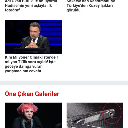
Adı Okan Buruk ile anılıyordu...
Sakarya'dan Kastamonu'ya...
Hadise’nin yeni aşkıyla ilk
Türkiye'den Kuzey Işıkları
fotoğraf
görüldü
Kim Milyoner Olmak İster'de 1
milyon TL'lik soru açıldı! İşte
geceye damga vuran
yarışmacının cevabı...
Öne Çıkan Galeriler