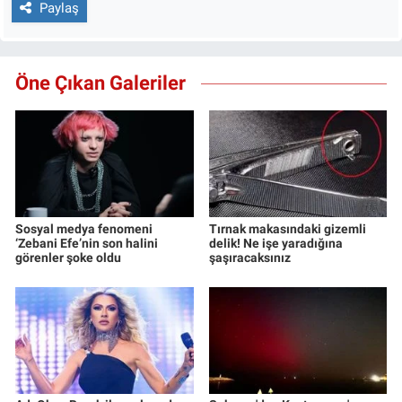
Paylaş
Öne Çıkan Galeriler
Sosyal medya fenomeni
Tırnak makasındaki gizemli
‘Zebani Efe’nin son halini
delik! Ne işe yaradığına
görenler şoke oldu
şaşıracaksınız