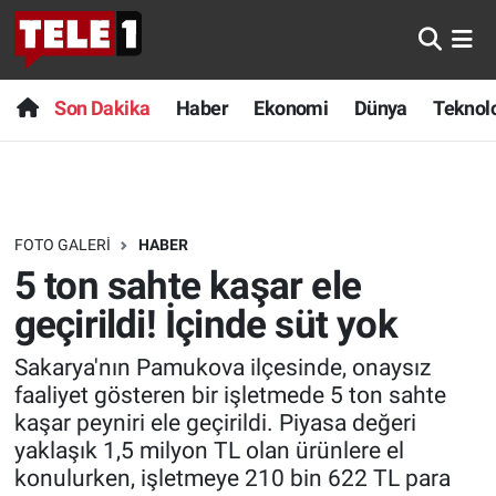
Anında Manşet
Son Dakika
Nöbetçi Eczaneler
Son Dakika
Haber
Ekonomi
Dünya
Teknolo
Başka Sohbetler
Haber
Hava Durumu
Belgesel
Ekonomi
Namaz Vakitleri
FOTO GALERI
HABER
Bilim turu
Dünya
Trafik Durumu
5 ton sahte kaşar ele
Bilim ve Teknoloji Evreni
Teknoloji
Süper Lig Puan Durumu ve Fikstür
geçirildi! İçinde süt yok
Sakarya'nın Pamukova ilçesinde, onaysız
Doğa Konuşuyor
Sağlık
Tüm Manşetler
faaliyet gösteren bir işletmede 5 ton sahte
kaşar peyniri ele geçirildi. Piyasa değeri
Dünya
Spor
Son Dakika Haberleri
yaklaşık 1,5 milyon TL olan ürünlere el
konulurken, işletmeye 210 bin 622 TL para
Ege Saati
Yayın Akışı
Haber Arşivi