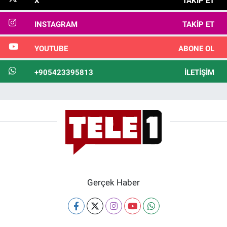
X
TAKIP ET
INSTAGRAM
TAKIP ET
YOUTUBE
ABONE OL
+905423395813
İLETIŞIM
Gerçek Haber