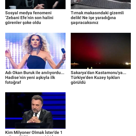
Sosyal medya fenomeni
Tırnak makasındaki gizemli
‘Zebani Efe’nin son halini
delik! Ne işe yaradığına
görenler şoke oldu
şaşıracaksınız
Adı Okan Buruk ile anılıyordu...
Sakarya'dan Kastamonu'ya...
Hadise’nin yeni aşkıyla ilk
Türkiye'den Kuzey Işıkları
fotoğraf
görüldü
Kim Milyoner Olmak İster'de 1