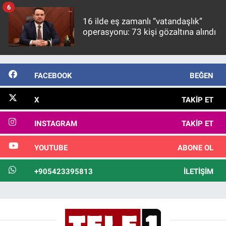
6
16 ilde eş zamanlı “vatandaşlık”
operasyonu: 73 kişi gözaltına alındı
FACEBOOK
BEĞEN
X
TAKIP ET
INSTAGRAM
TAKIP ET
YOUTUBE
ABONE OL
+905423395813
İLETIŞIM