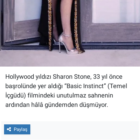
Nedir
Popüler
Programlar
Sağlık
Spor
Hollywood yıldızı Sharon Stone, 33 yıl önce
Teknoloji
başrolünde yer aldığı “Basic Instinct” (Temel
İçgüdü) filmindeki unutulmaz sahnenin
Türkiye'nin Geleceği
ardından hâlâ gündemden düşmüyor.
Türkiye'nin Gündemi
Yerel Gündem
Paylaş