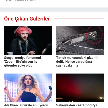
Öne Çıkan Galeriler
Sosyal medya fenomeni
Tırnak makasındaki gizemli
‘Zebani Efe’nin son halini
delik! Ne işe yaradığına
görenler şoke oldu
şaşıracaksınız
Adı Okan Buruk ile anılıyordu...
Sakarya'dan Kastamonu'ya...