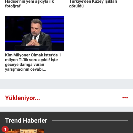
Hadise’nin yeni aşkıyla ilk
Türkiye'den Kuzey Işıkları
fotoğraf
görüldü
Kim Milyoner Olmak İster'de 1
milyon TL'lik soru açıldı! İşte
geceye damga vuran
yarışmacının cevabı...
Yükleniyor...
Trend Haberler
1