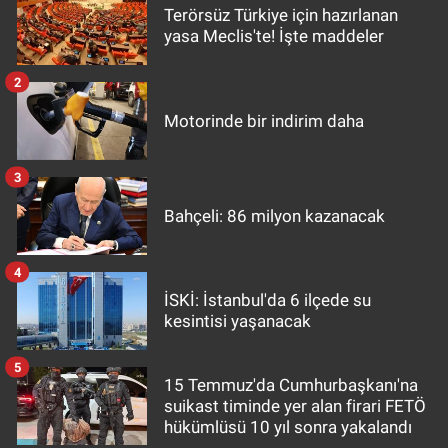
Terörsüz Türkiye için hazırlanan
yasa Meclis'te! İşte maddeler
2
Motorinde bir indirim daha
3
Bahçeli: 86 milyon kazanacak
4
İSKİ: İstanbul'da 6 ilçede su
kesintisi yaşanacak
5
15 Temmuz'da Cumhurbaşkanı'na
suikast timinde yer alan firari FETÖ
hükümlüsü 10 yıl sonra yakalandı