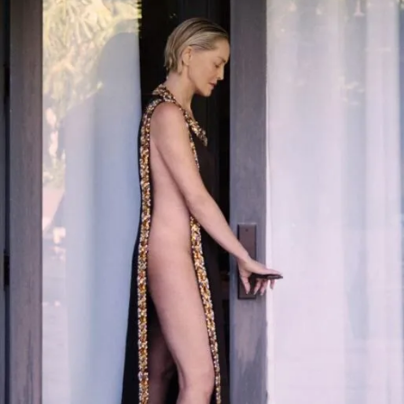
Gündem Özel
Günün görüntüsü
Haber
İlan
Kimdir
Koronavirüs
Kültür Sanat
Ne demişti