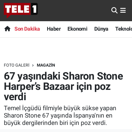
Anında Manşet
Son Dakika
Nöbetçi Eczaneler
Son Dakika
Haber
Ekonomi
Dünya
Teknolo
Başka Sohbetler
Haber
Hava Durumu
Belgesel
Ekonomi
Namaz Vakitleri
FOTO GALERI
MAGAZIN
Bilim turu
Dünya
Trafik Durumu
67 yaşındaki Sharon Stone
Bilim ve Teknoloji Evreni
Teknoloji
Süper Lig Puan Durumu ve Fikstür
Harper’s Bazaar için poz
verdi
Doğa Konuşuyor
Sağlık
Tüm Manşetler
Temel İçgüdü filmiyle büyük sükse yapan
Dünya
Spor
Son Dakika Haberleri
Sharon Stone 67 yaşında İspanya'nın en
büyük dergilerinden biri için poz verdi.
Ege Saati
Yayın Akışı
Haber Arşivi