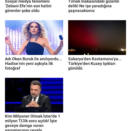
Sosyal medya fenomeni
Tırnak makasındaki gizemli
‘Zebani Efe’nin son halini
delik! Ne işe yaradığına
görenler şoke oldu
şaşıracaksınız
Adı Okan Buruk ile anılıyordu...
Sakarya'dan Kastamonu'ya...
Hadise’nin yeni aşkıyla ilk
Türkiye'den Kuzey Işıkları
fotoğraf
görüldü
Kim Milyoner Olmak İster'de 1
milyon TL'lik soru açıldı! İşte
geceye damga vuran
yarışmacının cevabı...