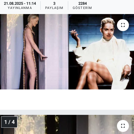
21.08.2025 - 11:14
3
2284
YAYINLANMA
PAYLAŞIM
GÖSTERIM
Ege'den Esintiler
İletişim
Eğitim
Eğlence
Ekonomi
Forum
Gerçeğin İzinde
Gün Başlıyor
Gün Bitiyor
1 / 4
Gün Ortası