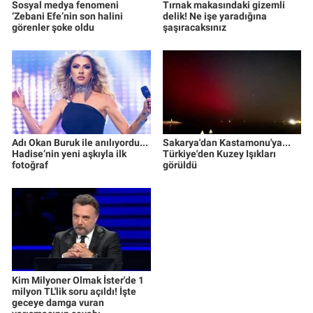
Sosyal medya fenomeni
Tırnak makasındaki gizemli
‘Zebani Efe’nin son halini
delik! Ne işe yaradığına
görenler şoke oldu
şaşıracaksınız
Adı Okan Buruk ile anılıyordu...
Sakarya'dan Kastamonu'ya...
Hadise’nin yeni aşkıyla ilk
Türkiye'den Kuzey Işıkları
fotoğraf
görüldü
Kim Milyoner Olmak İster'de 1
milyon TL'lik soru açıldı! İşte
geceye damga vuran