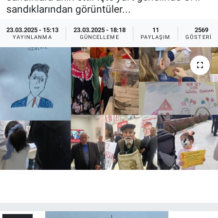
sandıklarından görüntüler...
Ege'den Esintiler
İletişim
23.03.2025 - 15:13
23.03.2025 - 18:18
11
2569
YAYINLANMA
GÜNCELLEME
PAYLAŞIM
GÖSTERIM
Eğitim
Eğlence
Ekonomi
Forum
Gerçeğin İzinde
Gün Başlıyor
Gün Bitiyor
Gün Ortası