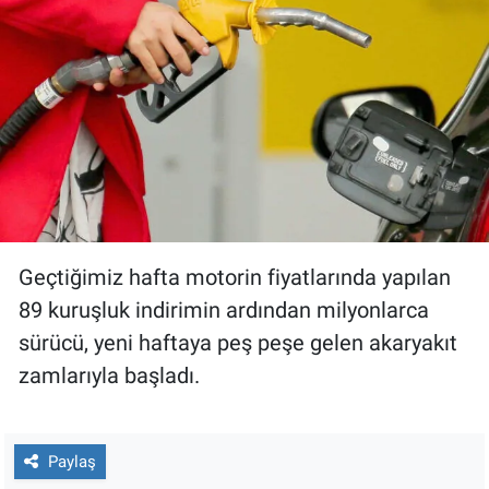
Gündem Özel
Günün görüntüsü
Haber
İlan
Kimdir
Geçtiğimiz hafta motorin fiyatlarında yapılan
89 kuruşluk indirimin ardından milyonlarca
Koronavirüs
sürücü, yeni haftaya peş peşe gelen akaryakıt
zamlarıyla başladı.
Kültür Sanat
Ne demişti
Paylaş