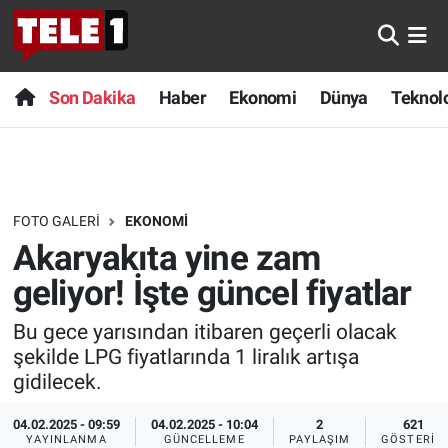
Anında Manşet
Son Dakika
Nöbetçi Eczaneler
Son Dakika
Haber
Ekonomi
Dünya
Teknolo
Başka Sohbetler
Haber
Hava Durumu
Belgesel
Ekonomi
Namaz Vakitleri
FOTO GALERI
EKONOMI
Bilim turu
Dünya
Trafik Durumu
Akaryakıta yine zam
Bilim ve Teknoloji Evreni
Teknoloji
Süper Lig Puan Durumu ve Fikstür
geliyor! İşte güncel fiyatlar
Bu gece yarısından itibaren geçerli olacak
Doğa Konuşuyor
Sağlık
Tüm Manşetler
şekilde LPG fiyatlarında 1 liralık artışa
gidilecek.
Dünya
Spor
Son Dakika Haberleri
04.02.2025 - 09:59
04.02.2025 - 10:04
2
621
Ege Saati
Yayın Akışı
Haber Arşivi
YAYINLANMA
GÜNCELLEME
PAYLAŞIM
GÖSTERIM