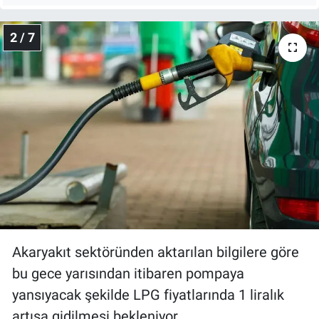
Nedir
2 / 7
Popüler
Programlar
Sağlık
Spor
Teknoloji
Türkiye'nin Geleceği
Akaryakıt sektöründen aktarılan bilgilere göre
Türkiye'nin Gündemi
bu gece yarısından itibaren pompaya
yansıyacak şekilde LPG fiyatlarında 1 liralık
Yerel Gündem
artışa gidilmesi bekleniyor.