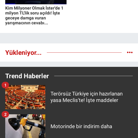
Kim Milyoner Olmak İster'de 1
milyon TL'lik soru açıldı! İşte
geceye damga vuran
yarışmacının cevabı...
Yükleniyor...
Trend Haberler
1
Terörsüz Türkiye için hazırlanan
yasa Meclis'te! İşte maddeler
2
Motorinde bir indirim daha