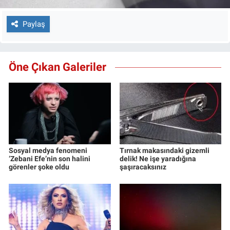
Paylaş
Öne Çıkan Galeriler
Sosyal medya fenomeni
Tırnak makasındaki gizemli
‘Zebani Efe’nin son halini
delik! Ne işe yaradığına
görenler şoke oldu
şaşıracaksınız