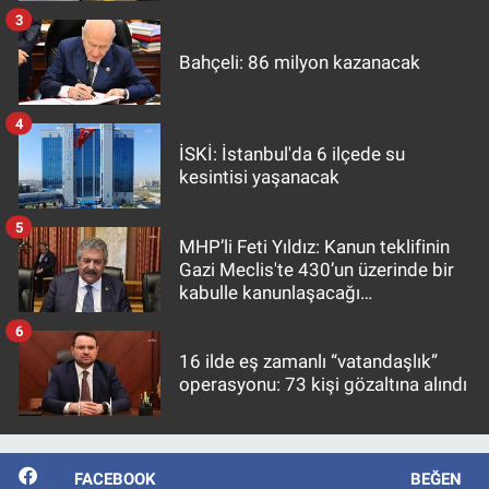
3
Bahçeli: 86 milyon kazanacak
4
İSKİ: İstanbul'da 6 ilçede su
kesintisi yaşanacak
5
MHP’li Feti Yıldız: Kanun teklifinin
Gazi Meclis'te 430’un üzerinde bir
kabulle kanunlaşacağı
görülmektedir
6
16 ilde eş zamanlı “vatandaşlık”
operasyonu: 73 kişi gözaltına alındı
FACEBOOK
BEĞEN