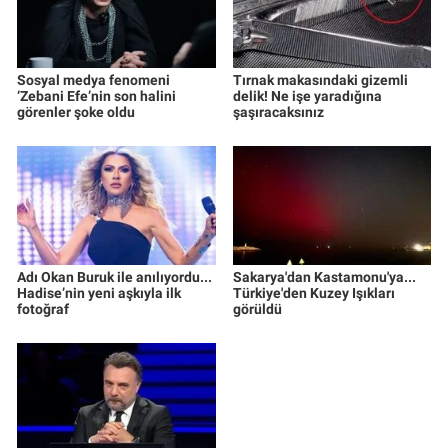
Sosyal medya fenomeni
Tırnak makasındaki gizemli
‘Zebani Efe’nin son halini
delik! Ne işe yaradığına
görenler şoke oldu
şaşıracaksınız
Adı Okan Buruk ile anılıyordu...
Sakarya'dan Kastamonu'ya...
Hadise’nin yeni aşkıyla ilk
Türkiye'den Kuzey Işıkları
fotoğraf
görüldü