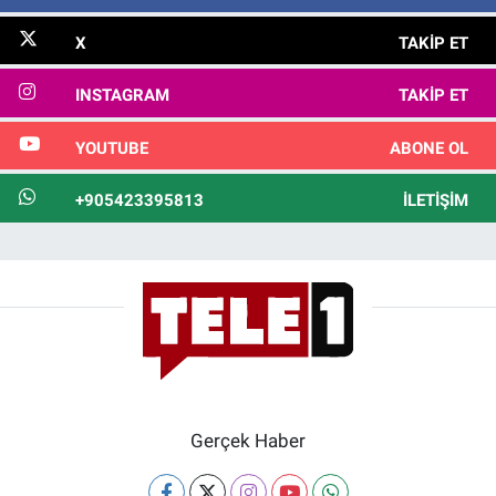
X
TAKIP ET
INSTAGRAM
TAKIP ET
YOUTUBE
ABONE OL
+905423395813
İLETIŞIM
Gerçek Haber