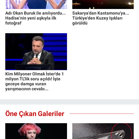
Adı Okan Buruk ile anılıyordu...
Sakarya'dan Kastamonu'ya...
Hadise’nin yeni aşkıyla ilk
Türkiye'den Kuzey Işıkları
fotoğraf
görüldü
Kim Milyoner Olmak İster'de 1
milyon TL'lik soru açıldı! İşte
geceye damga vuran
yarışmacının cevabı...
Öne Çıkan Galeriler