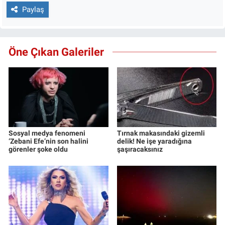
Paylaş
Öne Çıkan Galeriler
Sosyal medya fenomeni
Tırnak makasındaki gizemli
‘Zebani Efe’nin son halini
delik! Ne işe yaradığına
görenler şoke oldu
şaşıracaksınız