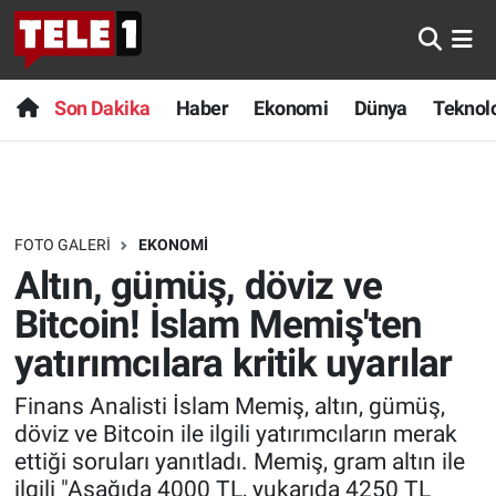
Anında Manşet
Son Dakika
Nöbetçi Eczaneler
Son Dakika
Haber
Ekonomi
Dünya
Teknolo
Başka Sohbetler
Haber
Hava Durumu
Belgesel
Ekonomi
Namaz Vakitleri
FOTO GALERI
EKONOMI
Bilim turu
Dünya
Trafik Durumu
Altın, gümüş, döviz ve
Bilim ve Teknoloji Evreni
Teknoloji
Süper Lig Puan Durumu ve Fikstür
Bitcoin! İslam Memiş'ten
yatırımcılara kritik uyarılar
Doğa Konuşuyor
Sağlık
Tüm Manşetler
Finans Analisti İslam Memiş, altın, gümüş,
Dünya
Spor
Son Dakika Haberleri
döviz ve Bitcoin ile ilgili yatırımcıların merak
ettiği soruları yanıtladı. Memiş, gram altın ile
Ege Saati
Yayın Akışı
Haber Arşivi
ilgili "Aşağıda 4000 TL, yukarıda 4250 TL