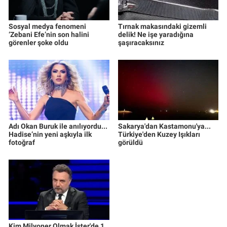
Sosyal medya fenomeni
Tırnak makasındaki gizemli
‘Zebani Efe’nin son halini
delik! Ne işe yaradığına
görenler şoke oldu
şaşıracaksınız
Adı Okan Buruk ile anılıyordu...
Sakarya'dan Kastamonu'ya...
Hadise’nin yeni aşkıyla ilk
Türkiye'den Kuzey Işıkları
fotoğraf
görüldü
Kim Milyoner Olmak İster'de 1