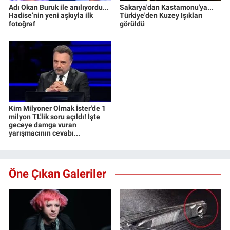
Adı Okan Buruk ile anılıyordu...
Sakarya'dan Kastamonu'ya...
Hadise’nin yeni aşkıyla ilk
Türkiye'den Kuzey Işıkları
fotoğraf
görüldü
Kim Milyoner Olmak İster'de 1
milyon TL'lik soru açıldı! İşte
geceye damga vuran
yarışmacının cevabı...
Öne Çıkan Galeriler