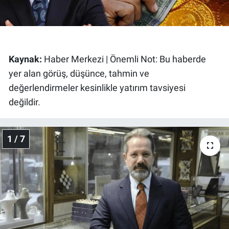
Gündem Özel
Günün görüntüsü
Kaynak:
Haber Merkezi | Önemli Not: Bu haberde
yer alan görüş, düşünce, tahmin ve
Haber
değerlendirmeler kesinlikle yatırım tavsiyesi
İlan
değildir.
Kimdir
1 / 7
Koronavirüs
Kültür Sanat
Ne demişti