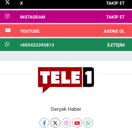
X
TAKIP ET
INSTAGRAM
TAKIP ET
YOUTUBE
ABONE OL
+905423395813
İLETIŞIM
Gerçek Haber