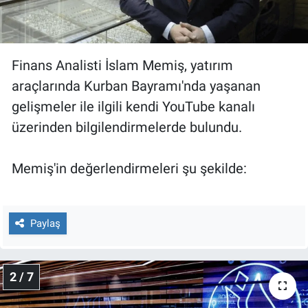
Nedir
Popüler
Finans Analisti İslam Memiş, yatırım
Programlar
araçlarında Kurban Bayramı'nda yaşanan
gelişmeler ile ilgili kendi YouTube kanalı
Sağlık
üzerinden bilgilendirmelerde bulundu.
Spor
Memiş'in değerlendirmeleri şu şekilde:
Teknoloji
Türkiye'nin Geleceği
Paylaş
Türkiye'nin Gündemi
2 / 7
Yerel Gündem