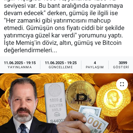
seviyesi var. Bu bant aralığında oyalanmaya
Ege'den Esintiler
İletişim
devam edecek" derken, gümüş ile ilgili ise
"Her zamanki gibi yatırımcısını mahcup
Eğitim
etmedi. Gümüşün ons fiyatı ciddi bir şekilde
yatırımcıya güzel kar verdi" yorumunu yaptı.
Eğlence
İşte Memiş'in döviz, altın, gümüş ve Bitcoin
değerlendirmeleri...
Ekonomi
11.06.2025 - 19:15
11.06.2025 - 19:25
4
3099
YAYINLANMA
GÜNCELLEME
PAYLAŞIM
GÖSTERIM
Forum
Gerçeğin İzinde
Gün Başlıyor
Gün Bitiyor
Gün Ortası