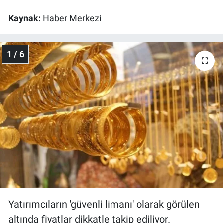
Kaynak:
Haber Merkezi
Gündem Özel
Günün görüntüsü
1 / 6
Haber
İlan
Kimdir
Koronavirüs
Kültür Sanat
Ne demişti
Yatırımcıların 'güvenli limanı' olarak görülen
altında fiyatlar dikkatle takip ediliyor.