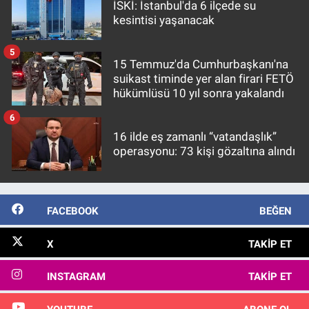
İSKİ: İstanbul'da 6 ilçede su
kesintisi yaşanacak
5
15 Temmuz'da Cumhurbaşkanı'na
suikast timinde yer alan firari FETÖ
hükümlüsü 10 yıl sonra yakalandı
6
16 ilde eş zamanlı “vatandaşlık”
operasyonu: 73 kişi gözaltına alındı
FACEBOOK
BEĞEN
X
TAKIP ET
INSTAGRAM
TAKIP ET