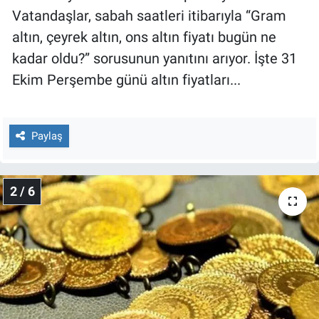
Nedir
Vatandaşlar, sabah saatleri itibarıyla “Gram
altın, çeyrek altın, ons altın fiyatı bugün ne
Popüler
kadar oldu?” sorusunun yanıtını arıyor. İşte 31
Programlar
Ekim Perşembe günü altın fiyatları...
Sağlık
Paylaş
Spor
Teknoloji
2 / 6
Türkiye'nin Geleceği
Türkiye'nin Gündemi
Yerel Gündem