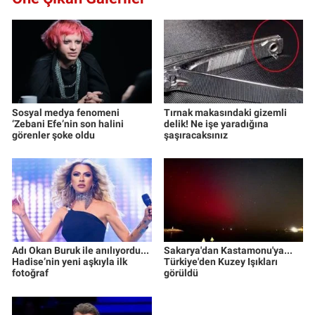
Sosyal medya fenomeni
Tırnak makasındaki gizemli
‘Zebani Efe’nin son halini
delik! Ne işe yaradığına
görenler şoke oldu
şaşıracaksınız
Adı Okan Buruk ile anılıyordu...
Sakarya'dan Kastamonu'ya...
Hadise’nin yeni aşkıyla ilk
Türkiye'den Kuzey Işıkları
fotoğraf
görüldü