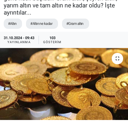
yarım altın ve tam altın ne kadar oldu? İşte
Ege'den Esintiler
İletişim
ayrıntılar...
#Altın
#Altın ne kadar
#Gram altın
Eğitim
31.10.2024 - 09:43
103
Eğlence
YAYINLANMA
GÖSTERIM
Ekonomi
Forum
Gerçeğin İzinde
Gün Başlıyor
Gün Bitiyor
Gün Ortası