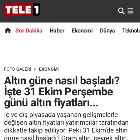
Anında Manşet
Son Dakika
Nöbetçi Eczaneler
Son Dakika
Haber
Ekonomi
Dünya
Teknolo
Başka Sohbetler
Haber
Hava Durumu
Belgesel
Ekonomi
Namaz Vakitleri
FOTO GALERI
EKONOMI
Bilim turu
Dünya
Trafik Durumu
Altın güne nasıl başladı?
Bilim ve Teknoloji Evreni
Teknoloji
Süper Lig Puan Durumu ve Fikstür
İşte 31 Ekim Perşembe
günü altın fiyatları...
Doğa Konuşuyor
Sağlık
Tüm Manşetler
İç ve dış piyasada yaşanan gelişmelerle
Dünya
Spor
Son Dakika Haberleri
değişen altın fiyatları yatırımcılar tarafından
dikkatle takip ediliyor. Peki 31 Ekim'de altın
Ege Saati
Yayın Akışı
Haber Arşivi
güne nasıl başladı? Gram altın, çeyrek altın,