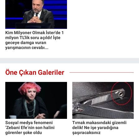
Kim Milyoner Olmak İster'de 1
milyon TL'lik soru açıldı! İşte
geceye damga vuran
yarışmacının cevabı...
Öne Çıkan Galeriler
Sosyal medya fenomeni
Tırnak makasındaki gizemli
‘Zebani Efe’nin son halini
delik! Ne işe yaradığına
görenler şoke oldu
şaşıracaksınız