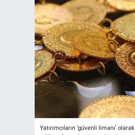
Gündem Özel
Günün görüntüsü
Haber
İlan
Kimdir
Koronavirüs
Kültür Sanat
Ne demişti
Yatırımcıların ‘güvenli limanı’ olarak