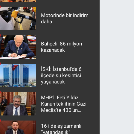
maddeler
Motorinde bir indirim
daha
Bahçeli: 86 milyon
kazanacak
İSKİ: İstanbul'da 6
ilçede su kesintisi
yaşanacak
MHP’li Feti Yıldız:
Kanun teklifinin Gazi
Meclis'te 430’un
üzerinde bir kabulle
kanunlaşacağı
16 ilde eş zamanlı
görülmektedir
“vatandaşlık”