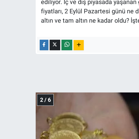
ediliyor. İç ve dış piyasada yaşana
Nedir
fiyatları, 2 Eylül Pazartesi günü ne
Popüler
altın ve tam altın ne kadar oldu? İşt
Programlar
Sağlık
Spor
Teknoloji
Türkiye'nin Geleceği
2 / 6
Türkiye'nin Gündemi
Yerel Gündem