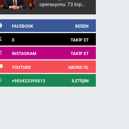
operasyonu: 73 kişi
gözaltına alındı
FACEBOOK
BEĞEN
X
TAKIP ET
INSTAGRAM
TAKIP ET
YOUTUBE
ABONE OL
+905423395813
İLETIŞIM