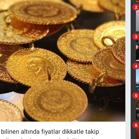
2
3
4
5
6
 bilinen altında fiyatlar dikkatle takip