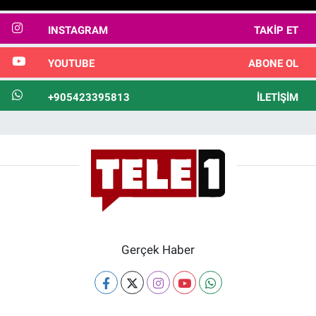
INSTAGRAM
TAKIP ET
YOUTUBE
ABONE OL
+905423395813
İLETIŞIM
Gerçek Haber