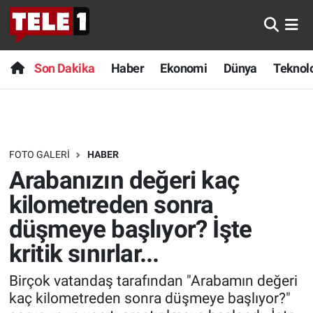
Anında Manşet
Son Dakika
Nöbetçi Eczaneler
Son Dakika
Haber
Ekonomi
Dünya
Teknolo
Başka Sohbetler
Haber
Hava Durumu
Belgesel
Ekonomi
Namaz Vakitleri
FOTO GALERI
HABER
Bilim turu
Dünya
Trafik Durumu
Arabanızın değeri kaç
Bilim ve Teknoloji Evreni
Teknoloji
Süper Lig Puan Durumu ve Fikstür
kilometreden sonra
düşmeye başlıyor? İşte
Doğa Konuşuyor
Sağlık
Tüm Manşetler
kritik sınırlar...
Dünya
Spor
Son Dakika Haberleri
Birçok vatandaş tarafından "Arabamın değeri
kaç kilometreden sonra düşmeye başlıyor?"
Ege Saati
Yayın Akışı
Haber Arşivi