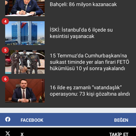
Bahçeli: 86 milyon kazanacak
4
İSKİ: İstanbul'da 6 ilçede su
kesintisi yaşanacak
5
15 Temmuz'da Cumhurbaşkanı'na
suikast timinde yer alan firari FETÖ
hükümlüsü 10 yıl sonra yakalandı
6
16 ilde eş zamanlı “vatandaşlık”
operasyonu: 73 kişi gözaltına alındı
FACEBOOK
BEĞEN
X
TAKIP ET