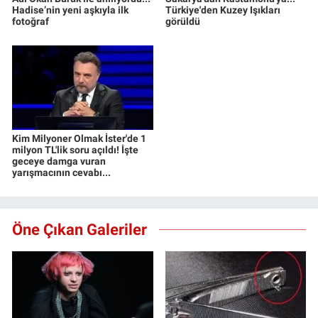
Hadise’nin yeni aşkıyla ilk
Türkiye'den Kuzey Işıkları
fotoğraf
görüldü
Kim Milyoner Olmak İster'de 1
milyon TL'lik soru açıldı! İşte
geceye damga vuran
yarışmacının cevabı...
Öne Çıkan Galeriler