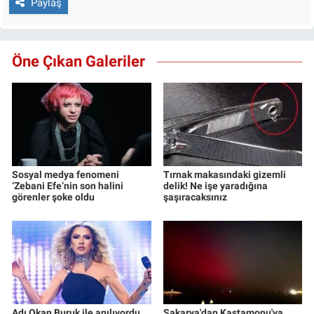
Paylaş
Öne Çıkan Galeriler
Sosyal medya fenomeni
Tırnak makasındaki gizemli
‘Zebani Efe’nin son halini
delik! Ne işe yaradığına
görenler şoke oldu
şaşıracaksınız
Adı Okan Buruk ile anılıyordu...
Sakarya'dan Kastamonu'ya...