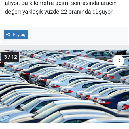
alıyor. Bu kilometre adımı sonrasında aracın
Yerel Yaşam
değeri yaklaşık yüzde 22 oranında düşüyor.
Canlı Yayın
Paylaş
3 / 12