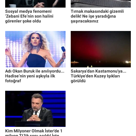
Sosyal medya fenomeni
Tırnak makasındaki gizemli
‘Zebani Efe’nin son halini
delik! Ne işe yaradığına
görenler şoke oldu
şaşıracaksınız
Adı Okan Buruk ile anılıyordu...
Sakarya'dan Kastamonu'ya...
Hadise’nin yeni aşkıyla ilk
Türkiye'den Kuzey Işıkları
fotoğraf
görüldü
Kim Milyoner Olmak İster'de 1
milyon TL'lik soru açıldı! İşte