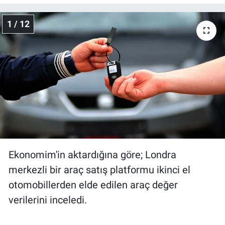
Gündem Özel
1 / 12
Günün görüntüsü
Haber
İlan
Kimdir
Koronavirüs
Ekonomim'in aktardığına göre; Londra
merkezli bir araç satış platformu ikinci el
Kültür Sanat
otomobillerden elde edilen araç değer
verilerini inceledi.
Ne demişti