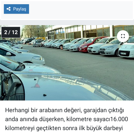
Nedir
Paylaş
Popüler
2 / 12
Programlar
Sağlık
Spor
Teknoloji
Türkiye'nin Geleceği
Türkiye'nin Gündemi
Herhangi bir arabanın değeri, garajdan çıktığı
anda anında düşerken, kilometre sayacı16.000
Yerel Gündem
kilometreyi geçtikten sonra ilk büyük darbeyi