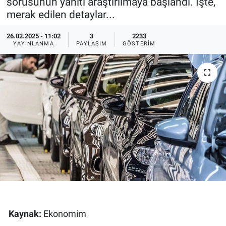
sorusunun yanıtı araştırılmaya başlandı. İşte,
merak edilen detaylar...
Ege'den Esintiler
İletişim
26.02.2025 - 11:02
3
2233
Eğitim
YAYINLANMA
PAYLAŞIM
GÖSTERIM
Eğlence
Ekonomi
Forum
Gerçeğin İzinde
Gün Başlıyor
Gün Bitiyor
Kaynak:
Ekonomim
Gün Ortası