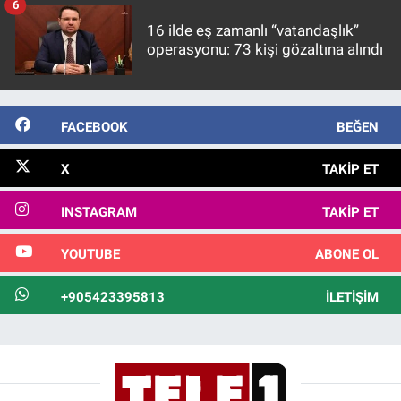
6
16 ilde eş zamanlı “vatandaşlık”
operasyonu: 73 kişi gözaltına alındı
FACEBOOK
BEĞEN
X
TAKIP ET
INSTAGRAM
TAKIP ET
YOUTUBE
ABONE OL
+905423395813
İLETIŞIM