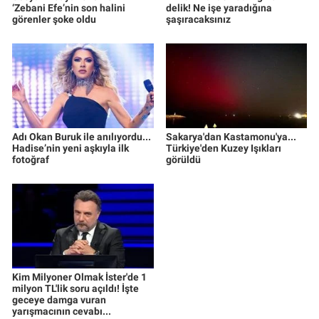
‘Zebani Efe’nin son halini
delik! Ne işe yaradığına
görenler şoke oldu
şaşıracaksınız
Adı Okan Buruk ile anılıyordu...
Sakarya'dan Kastamonu'ya...
Hadise’nin yeni aşkıyla ilk
Türkiye'den Kuzey Işıkları
fotoğraf
görüldü
Kim Milyoner Olmak İster'de 1
milyon TL'lik soru açıldı! İşte
geceye damga vuran
yarışmacının cevabı...