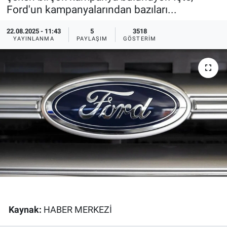
Ford'un kampanyalarından bazıları...
Ege'den Esintiler
İletişim
22.08.2025 - 11:43
5
3518
YAYINLANMA
PAYLAŞIM
GÖSTERIM
Eğitim
Eğlence
Ekonomi
Forum
Gerçeğin İzinde
Gün Başlıyor
Gün Bitiyor
Kaynak:
HABER MERKEZİ
Gün Ortası