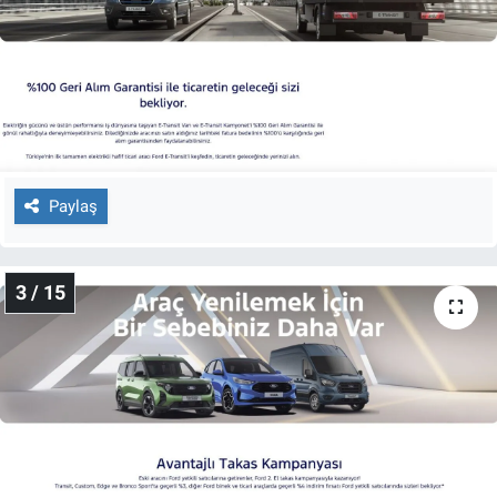
Nedir
Popüler
Programlar
Sağlık
Paylaş
Spor
Teknoloji
3 / 15
Türkiye'nin Geleceği
Türkiye'nin Gündemi
Yerel Gündem