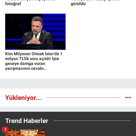
fotoğraf
görüldü
Kim Milyoner Olmak İster'de 1
milyon TL'lik soru açıldı! İşte
geceye damga vuran
yarışmacının cevabı...
Yükleniyor...
Trend Haberler
1