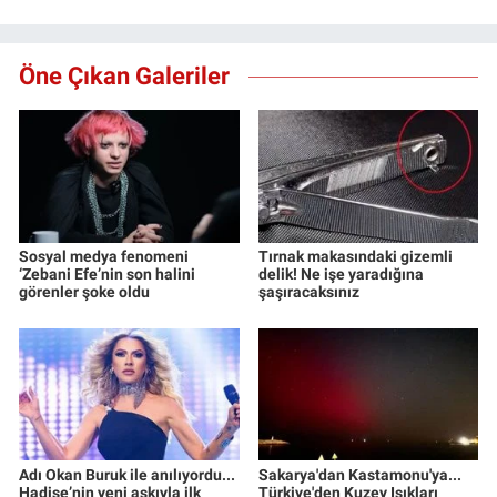
Öne Çıkan Galeriler
Sosyal medya fenomeni
Tırnak makasındaki gizemli
‘Zebani Efe’nin son halini
delik! Ne işe yaradığına
görenler şoke oldu
şaşıracaksınız
Adı Okan Buruk ile anılıyordu...
Sakarya'dan Kastamonu'ya...
Hadise’nin yeni aşkıyla ilk
Türkiye'den Kuzey Işıkları