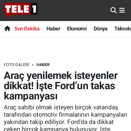
Anında Manşet
Son Dakika
Nöbetçi Eczaneler
Son Dakika
Haber
Ekonomi
Dünya
Teknolo
Başka Sohbetler
Haber
Hava Durumu
Belgesel
Ekonomi
Namaz Vakitleri
FOTO GALERI
HABER
Bilim turu
Dünya
Trafik Durumu
Araç yenilemek isteyenler
Bilim ve Teknoloji Evreni
Teknoloji
Süper Lig Puan Durumu ve Fikstür
dikkat! İşte Ford’un takas
kampanyası
Doğa Konuşuyor
Sağlık
Tüm Manşetler
Araç sahibi olmak isteyen birçok vatandaş
Dünya
Spor
Son Dakika Haberleri
tarafından otomotiv firmalarının kampanyaları
yakından takip ediliyor. Ford'da da dikkat
Ege Saati
Yayın Akışı
Haber Arşivi
çeken birçok kampanya bulunuyor. İşte,