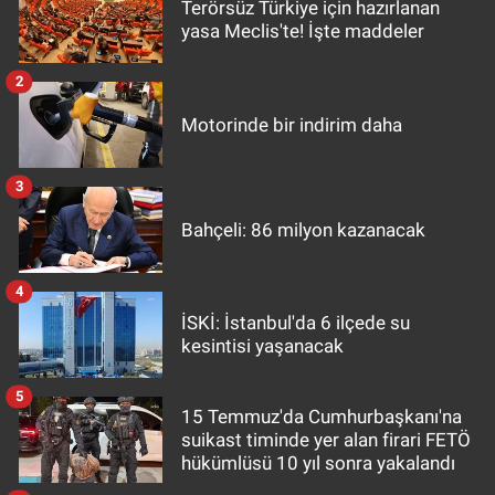
Terörsüz Türkiye için hazırlanan
yasa Meclis'te! İşte maddeler
2
Motorinde bir indirim daha
3
Bahçeli: 86 milyon kazanacak
4
İSKİ: İstanbul'da 6 ilçede su
kesintisi yaşanacak
5
15 Temmuz'da Cumhurbaşkanı'na
suikast timinde yer alan firari FETÖ
hükümlüsü 10 yıl sonra yakalandı