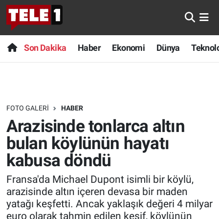
Anında Manşet
Son Dakika
Nöbetçi Eczaneler
Son Dakika
Haber
Ekonomi
Dünya
Teknolo
Başka Sohbetler
Haber
Hava Durumu
Belgesel
Ekonomi
Namaz Vakitleri
FOTO GALERI
HABER
Bilim turu
Dünya
Trafik Durumu
Arazisinde tonlarca altın
Bilim ve Teknoloji Evreni
Teknoloji
Süper Lig Puan Durumu ve Fikstür
bulan köylünün hayatı
kabusa döndü
Doğa Konuşuyor
Sağlık
Tüm Manşetler
Fransa'da Michael Dupont isimli bir köylü,
Dünya
Spor
Son Dakika Haberleri
arazisinde altın içeren devasa bir maden
yatağı keşfetti. Ancak yaklaşık değeri 4 milyar
Ege Saati
Yayın Akışı
Haber Arşivi
euro olarak tahmin edilen keşif, köylünün