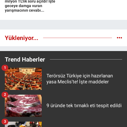
milyon TL'lik soru açıldı! İşte
geceye damga vuran
yarışmacının cevabı...
Yükleniyor...
Trend Haberler
1
Terörsüz Türkiye için hazırlanan
yasa Meclis'te! İşte maddeler
2
9 üründe tek tırnaklı eti tespit edildi
3