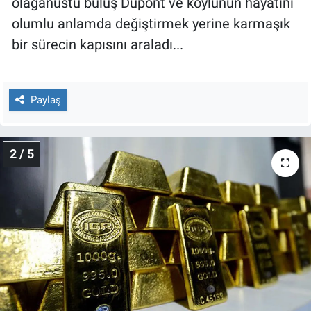
olağanüstü buluş Dupont ve köylünün hayatını
Nedir
olumlu anlamda değiştirmek yerine karmaşık
Popüler
bir sürecin kapısını araladı...
Programlar
Paylaş
Sağlık
Spor
2 / 5
Teknoloji
Türkiye'nin Geleceği
Türkiye'nin Gündemi
Yerel Gündem