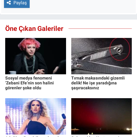
Paylaş
Öne Çıkan Galeriler
Sosyal medya fenomeni
Tırnak makasındaki gizemli
‘Zebani Efe’nin son halini
delik! Ne işe yaradığına
görenler şoke oldu
şaşıracaksınız