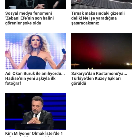
Sosyal medya fenomeni
Tırnak makasındaki gizemli
‘Zebani Efe’nin son halini
delik! Ne işe yaradığına
görenler şoke oldu
şaşıracaksınız
Adı Okan Buruk ile anılıyordu...
Sakarya'dan Kastamonu'ya...
Hadise’nin yeni aşkıyla ilk
Türkiye'den Kuzey Işıkları
fotoğraf
görüldü
Kim Milyoner Olmak İster'de 1