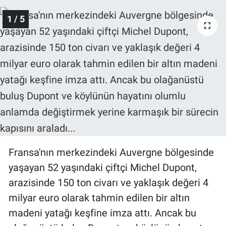
1 / 5
Gündem Özel
Günün görüntüsü
Haber
İlan
Kimdir
Fransa'nın merkezindeki Auvergne bölgesinde
Koronavirüs
yaşayan 52 yaşındaki çiftçi Michel Dupont,
Kültür Sanat
arazisinde 150 ton civarı ve yaklaşık değeri 4
milyar euro olarak tahmin edilen bir altın
Ne demişti
madeni yatağı keşfine imza attı. Ancak bu