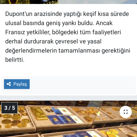
Yerel Yaşam
Dupont'un arazisinde yaptığı keşif kısa sürede
Canlı Yayın
ulusal basında geniş yankı buldu. Ancak
Fransız yetkililer, bölgedeki tüm faaliyetleri
derhal durdurarak çevresel ve yasal
değerlendirmelerin tamamlanması gerektiğini
belirtti.
Paylaş
3 / 5