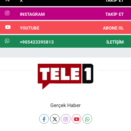
X
TAKIP ET
INSTAGRAM
TAKIP ET
YOUTUBE
ABONE OL
+905423395813
İLETIŞIM
Gerçek Haber