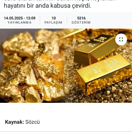
hayatını bir anda kabusa çevirdi.
Ege'den Esintiler
İletişim
14.05.2025 - 13:09
10
5216
YAYINLANMA
PAYLAŞIM
GÖSTERIM
Eğitim
Eğlence
Ekonomi
Forum
Gerçeğin İzinde
Gün Başlıyor
Gün Bitiyor
Kaynak:
Sözcü
Gün Ortası