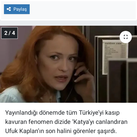
Nedir
Paylaş
Popüler
2 / 4
Programlar
Sağlık
Spor
Teknoloji
Türkiye'nin Geleceği
Türkiye'nin Gündemi
Yayınlandığı dönemde tüm Türkiye’yi kasıp
kavuran fenomen dizide ‘Katya’yı canlandıran
Yerel Gündem
Ufuk Kaplan’ın son halini görenler şaşırdı.