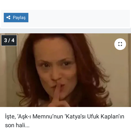
Yerel Yaşam
Paylaş
Canlı Yayın
3 / 4
İşte, ‘Aşk-ı Memnu’nun ‘Katya’sı Ufuk Kaplan’ın
son hali...