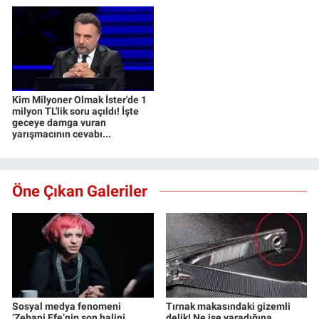
Kim Milyoner Olmak İster'de 1
milyon TL'lik soru açıldı! İşte
geceye damga vuran
yarışmacının cevabı...
Öne Çıkan Galeriler
Sosyal medya fenomeni
Tırnak makasındaki gizemli
‘Zebani Efe’nin son halini
delik! Ne işe yaradığına