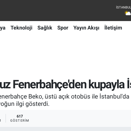
ya
Teknoloji
Sağlık
Spor
Yayın Akışı
İletişim
 Fenerbahçe'den kupayla İs
bahçe Beko, üstü açık otobüs ile İstanbul'da şe
ğun ilgi gösterdi.
617
M
GÖSTERIM