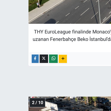
Nedir
Popüler
Programlar
THY EuroLeague finalinde Monaco'yu
uzanan Fenerbahçe Beko İstanbul'da ü
Sağlık
Spor
Teknoloji
Türkiye'nin Geleceği
Türkiye'nin Gündemi
2 / 10
Yerel Gündem