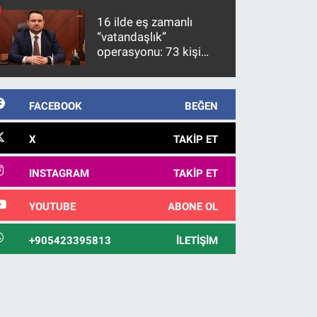
10 yıl sonra yakalandı
16 ilde eş zamanlı
“vatandaşlık”
operasyonu: 73 kişi
gözaltına alındı
FACEBOOK
BEĞEN
X
TAKIP ET
INSTAGRAM
TAKIP ET
YOUTUBE
ABONE OL
+905423395813
İLETIŞIM