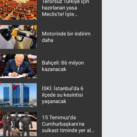
Terörsüz Türkiye için
hazırlanan yasa
Meclis'te! İşte
maddeler
Motorinde bir indirim
daha
Bahçeli: 86 milyon
kazanacak
İSKİ: İstanbul'da 6
ilçede su kesintisi
yaşanacak
15 Temmuz'da
Cumhurbaşkanı'na
suikast timinde yer alan
firari FETÖ hükümlüsü