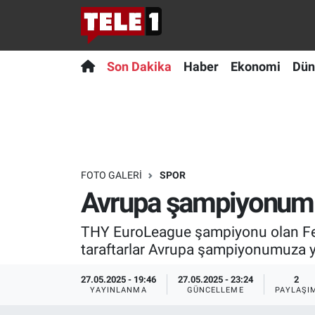
Anında Manşet
Son Dakika
Nöbetçi Eczaneler
Son Dakika
Haber
Ekonomi
Dün
Başka Sohbetler
Haber
Hava Durumu
Belgesel
Ekonomi
Namaz Vakitleri
Bilim turu
Dünya
Trafik Durumu
FOTO GALERI
SPOR
Avrupa şampiyonumuz
Bilim ve Teknoloji Evreni
Teknoloji
Süper Lig Puan Durumu ve Fikstür
THY EuroLeague şampiyonu olan Fener
Doğa Konuşuyor
Sağlık
Tüm Manşetler
taraftarlar Avrupa şampiyonumuza yo
Dünya
Spor
Son Dakika Haberleri
27.05.2025 - 19:46
27.05.2025 - 23:24
2
YAYINLANMA
GÜNCELLEME
PAYLAŞI
Ege Saati
Yayın Akışı
Haber Arşivi