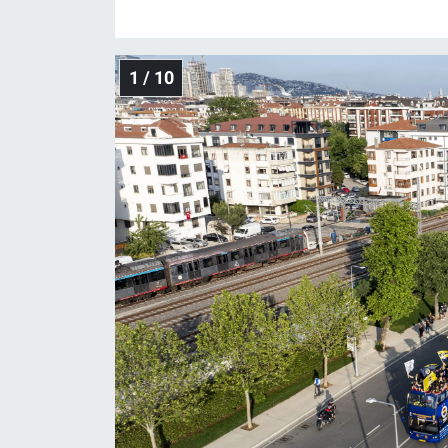
Gündem Özel
1 / 10
Günün görüntüsü
Haber
İlan
Kimdir
Koronavirüs
Kültür Sanat
Ne demişti