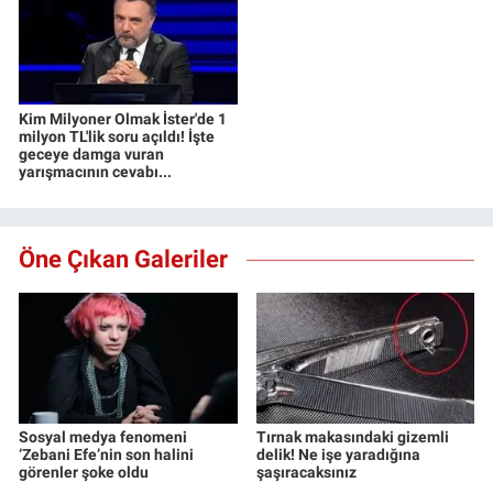
Kim Milyoner Olmak İster'de 1
milyon TL'lik soru açıldı! İşte
geceye damga vuran
yarışmacının cevabı...
Öne Çıkan Galeriler
Sosyal medya fenomeni
Tırnak makasındaki gizemli
‘Zebani Efe’nin son halini
delik! Ne işe yaradığına
görenler şoke oldu
şaşıracaksınız