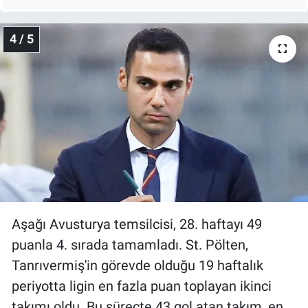
4 / 5
Aşağı Avusturya temsilcisi, 28. haftayı 49
puanla 4. sırada tamamladı. St. Pölten,
Tanrıvermiş'in görevde olduğu 19 haftalık
periyotta ligin en fazla puan toplayan ikinci
takımı oldu. Bu süreçte 43 gol atan takım, en