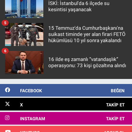
İSKİ: İstanbul'da 6 ilçede su
kesintisi yaşanacak
5
15 Temmuz'da Cumhurbaşkanı'na
suikast timinde yer alan firari FETÖ
hükümlüsü 10 yıl sonra yakalandı
6
16 ilde eş zamanlı “vatandaşlık”
operasyonu: 73 kişi gözaltına alındı
FACEBOOK
BEĞEN
X
TAKIP ET
INSTAGRAM
TAKIP ET