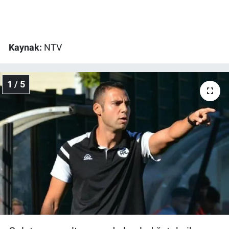
Gündem Özel
Kaynak:
NTV
Günün görüntüsü
Haber
1 / 5
İlan
Kimdir
Koronavirüs
Kültür Sanat
Ne demişti