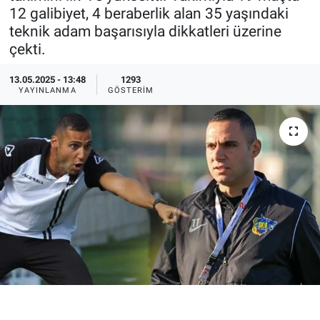
12 galibiyet, 4 beraberlik alan 35 yaşındaki
Ege'den Esintiler
İletişim
teknik adam başarısıyla dikkatleri üzerine
çekti.
Eğitim
13.05.2025 - 13:48
1293
YAYINLANMA
GÖSTERIM
Eğlence
Ekonomi
Forum
Gerçeğin İzinde
Gün Başlıyor
Gün Bitiyor
Gün Ortası