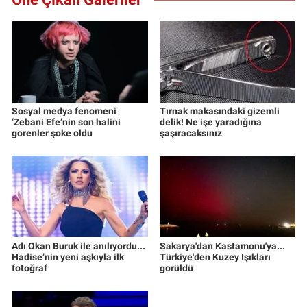
Sosyal medya fenomeni
Tırnak makasındaki gizemli
‘Zebani Efe’nin son halini
delik! Ne işe yaradığına
görenler şoke oldu
şaşıracaksınız
Adı Okan Buruk ile anılıyordu...
Sakarya'dan Kastamonu'ya...
Hadise’nin yeni aşkıyla ilk
Türkiye'den Kuzey Işıkları
fotoğraf
görüldü