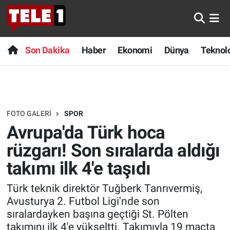
Anında Manşet
Son Dakika
Nöbetçi Eczaneler
Son Dakika
Haber
Ekonomi
Dünya
Teknolo
Başka Sohbetler
Haber
Hava Durumu
Belgesel
Ekonomi
Namaz Vakitleri
FOTO GALERI
SPOR
Bilim turu
Dünya
Trafik Durumu
Avrupa'da Türk hoca
Bilim ve Teknoloji Evreni
Teknoloji
Süper Lig Puan Durumu ve Fikstür
rüzgarı! Son sıralarda aldığı
takımı ilk 4'e taşıdı
Doğa Konuşuyor
Sağlık
Tüm Manşetler
Türk teknik direktör Tuğberk Tanrıvermiş,
Dünya
Spor
Son Dakika Haberleri
Avusturya 2. Futbol Ligi'nde son
sıralardayken başına geçtiği St. Pölten
Ege Saati
Yayın Akışı
Haber Arşivi
takımını ilk 4'e yükseltti. Takımıyla 19 maçta