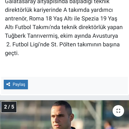
Galatasaray altyapısında başladığı teknik
Nedir
direktörlük kariyerinde A takımda yardımcı
Popüler
antrenör, Roma 18 Yaş Altı ile Spezia 19 Yaş
Altı Futbol Takımı'nda teknik direktörlük yapan
Programlar
Tuğberk Tanrıvermiş, ekim ayında Avusturya
2. Futbol Ligi'nde St. Pölten takımının başına
Sağlık
geçti.
Spor
Teknoloji
Paylaş
Türkiye'nin Geleceği
Türkiye'nin Gündemi
2 / 5
Yerel Gündem