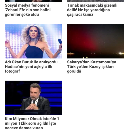
Sosyal medya fenomeni
Tırnak makasındaki gizemli
‘Zebani Efe’nin son halini
delik! Ne işe yaradığına
görenler şoke oldu
şaşıracaksınız
Adı Okan Buruk ile anılıyordu...
Sakarya'dan Kastamonu'ya...
Hadise’nin yeni aşkıyla ilk
Türkiye'den Kuzey Işıkları
fotoğraf
görüldü
Kim Milyoner Olmak İster'de 1
milyon TL'lik soru açıldı! İşte
geceye damga vuran