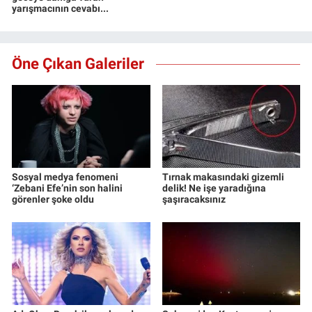
yarışmacının cevabı...
Öne Çıkan Galeriler
Sosyal medya fenomeni
Tırnak makasındaki gizemli
‘Zebani Efe’nin son halini
delik! Ne işe yaradığına
görenler şoke oldu
şaşıracaksınız