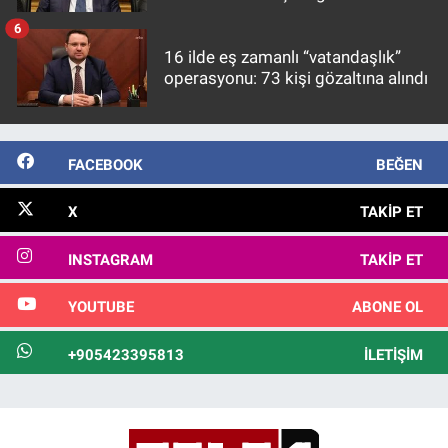
görülmektedir
6
16 ilde eş zamanlı “vatandaşlık”
operasyonu: 73 kişi gözaltına alındı
FACEBOOK
BEĞEN
X
TAKIP ET
INSTAGRAM
TAKIP ET
YOUTUBE
ABONE OL
+905423395813
İLETIŞIM