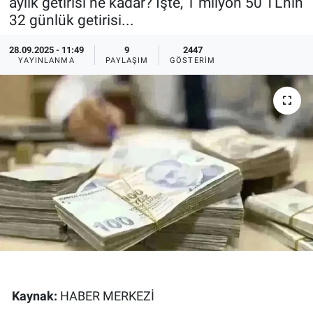
aylık getirisi ne kadar? İşte, 1 milyon 50 TL'nin
32 günlük getirisi...
Ege'den Esintiler
İletişim
28.09.2025 - 11:49
9
2447
Eğitim
YAYINLANMA
PAYLAŞIM
GÖSTERIM
Eğlence
Ekonomi
Forum
Gerçeğin İzinde
Gün Başlıyor
Gün Bitiyor
Kaynak:
HABER MERKEZİ
Gün Ortası