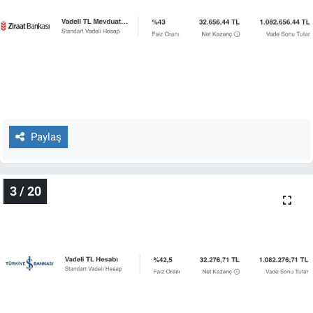
Nedir
Popüler
Programlar
Sağlık
Paylaş
Spor
Teknoloji
3 / 20
Türkiye'nin Geleceği
Türkiye'nin Gündemi
Yerel Gündem