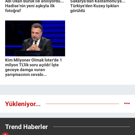
Adı Okan Buruk ile anılıyordu...
Sakarya'dan Kastamonu'ya...
Hadise’nin yeni aşkıyla ilk
Türkiye'den Kuzey Işıkları
fotoğraf
görüldü
Kim Milyoner Olmak İster'de 1
milyon TL'lik soru açıldı! İşte
geceye damga vuran
yarışmacının cevabı...
Yükleniyor...
Trend Haberler