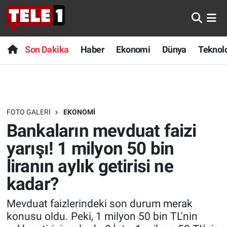
Anında Manşet
Son Dakika
Nöbetçi Eczaneler
Son Dakika
Haber
Ekonomi
Dünya
Teknolo
Başka Sohbetler
Haber
Hava Durumu
Belgesel
Ekonomi
Namaz Vakitleri
FOTO GALERI
EKONOMI
Bilim turu
Dünya
Trafik Durumu
Bankaların mevduat faizi
Bilim ve Teknoloji Evreni
Teknoloji
Süper Lig Puan Durumu ve Fikstür
yarışı! 1 milyon 50 bin
liranın aylık getirisi ne
Doğa Konuşuyor
Sağlık
Tüm Manşetler
kadar?
Dünya
Spor
Son Dakika Haberleri
Mevduat faizlerindeki son durum merak
konusu oldu. Peki, 1 milyon 50 bin TL'nin
Ege Saati
Yayın Akışı
Haber Arşivi