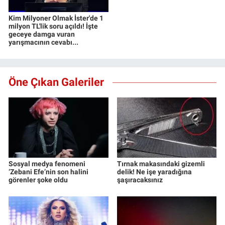
Kim Milyoner Olmak İster'de 1
milyon TL'lik soru açıldı! İşte
geceye damga vuran
yarışmacının cevabı...
Öne Çıkan Galeriler
Sosyal medya fenomeni
Tırnak makasındaki gizemli
‘Zebani Efe’nin son halini
delik! Ne işe yaradığına
görenler şoke oldu
şaşıracaksınız