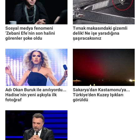
Sosyal medya fenomeni
Tırnak makasındaki gizemli
‘Zebani Efe’nin son halini
delik! Ne işe yaradığına
görenler şoke oldu
şaşıracaksınız
Adı Okan Buruk ile anılıyordu...
Sakarya'dan Kastamonu'ya...
Hadise’nin yeni aşkıyla ilk
Türkiye'den Kuzey Işıkları
fotoğraf
görüldü