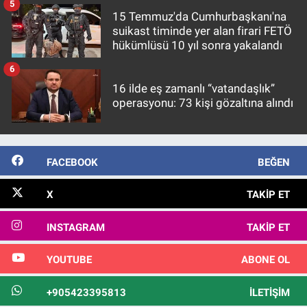
5
15 Temmuz'da Cumhurbaşkanı'na
suikast timinde yer alan firari FETÖ
hükümlüsü 10 yıl sonra yakalandı
6
16 ilde eş zamanlı “vatandaşlık”
operasyonu: 73 kişi gözaltına alındı
FACEBOOK
BEĞEN
X
TAKIP ET
INSTAGRAM
TAKIP ET
YOUTUBE
ABONE OL
+905423395813
İLETIŞIM