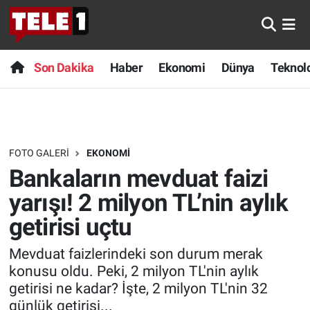
Anında Manşet
Son Dakika
Nöbetçi Eczaneler
Son Dakika
Haber
Ekonomi
Dünya
Teknolo
Başka Sohbetler
Haber
Hava Durumu
Belgesel
Ekonomi
Namaz Vakitleri
FOTO GALERI
EKONOMI
Bilim turu
Dünya
Trafik Durumu
Bankaların mevduat faizi
Bilim ve Teknoloji Evreni
Teknoloji
Süper Lig Puan Durumu ve Fikstür
yarışı! 2 milyon TL’nin aylık
getirisi uçtu
Doğa Konuşuyor
Sağlık
Tüm Manşetler
Mevduat faizlerindeki son durum merak
Dünya
Spor
Son Dakika Haberleri
konusu oldu. Peki, 2 milyon TL'nin aylık
getirisi ne kadar? İşte, 2 milyon TL'nin 32
Ege Saati
Yayın Akışı
Haber Arşivi
günlük getirisi...