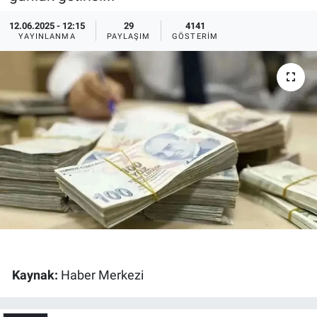
Ege'den Esintiler
İletişim
12.06.2025 - 12:15
29
4141
YAYINLANMA
PAYLAŞIM
GÖSTERIM
Eğitim
Eğlence
Ekonomi
Forum
Gerçeğin İzinde
Gün Başlıyor
Kaynak:
Haber Merkezi
Gün Bitiyor
Gün Ortası