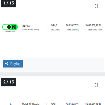
1 / 15
Gündem Özel
Günün görüntüsü
Haber
İlan
Kimdir
Paylaş
Koronavirüs
2 / 15
Kültür Sanat
Ne demişti