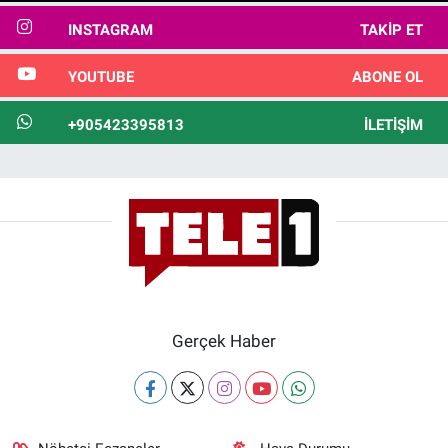
INSTAGRAM
TAKIP ET
YOUTUBE
ABONE OL
+905423395813
İLETIŞIM
Gerçek Haber