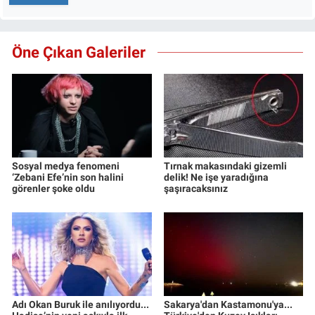
Öne Çıkan Galeriler
Sosyal medya fenomeni
Tırnak makasındaki gizemli
‘Zebani Efe’nin son halini
delik! Ne işe yaradığına
görenler şoke oldu
şaşıracaksınız
Adı Okan Buruk ile anılıyordu...
Sakarya'dan Kastamonu'ya...