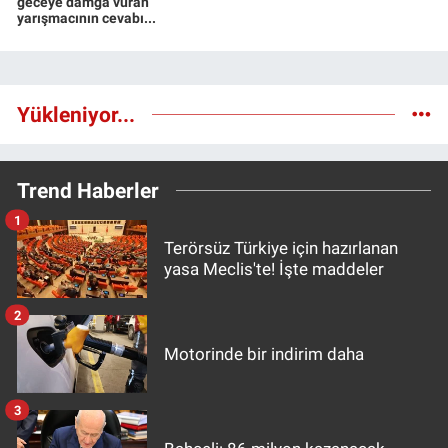
geceye damga vuran
yarışmacının cevabı...
Yükleniyor...
Trend Haberler
1
Terörsüz Türkiye için hazırlanan
yasa Meclis'te! İşte maddeler
2
Motorinde bir indirim daha
3