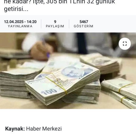
ne kadar? İşte, 305 bin TL'nin 32 günlük
getirisi...
Ege'den Esintiler
İletişim
12.04.2025 - 14:20
9
5467
Eğitim
YAYINLANMA
PAYLAŞIM
GÖSTERIM
Eğlence
Ekonomi
Forum
Gerçeğin İzinde
Gün Başlıyor
Gün Bitiyor
Kaynak:
Haber Merkezi
Gün Ortası