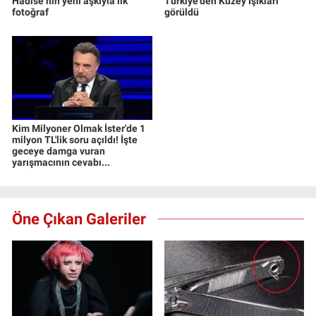
Hadise’nin yeni aşkıyla ilk
Türkiye'den Kuzey Işıkları
fotoğraf
görüldü
Kim Milyoner Olmak İster'de 1
milyon TL'lik soru açıldı! İşte
geceye damga vuran
yarışmacının cevabı...
Öne Çıkan Galeriler