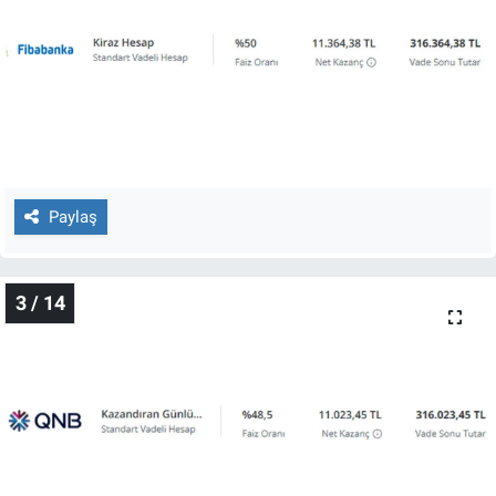
Nedir
Popüler
Programlar
Sağlık
Paylaş
Spor
Teknoloji
3 / 14
Türkiye'nin Geleceği
Türkiye'nin Gündemi
Yerel Gündem