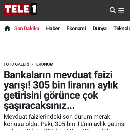
Anında Manşet
Son Dakika
Nöbetçi Eczaneler
Son Dakika
Haber
Ekonomi
Dünya
Teknolo
Başka Sohbetler
Haber
Hava Durumu
Belgesel
Ekonomi
Namaz Vakitleri
FOTO GALERI
EKONOMI
Bilim turu
Dünya
Trafik Durumu
Bankaların mevduat faizi
Bilim ve Teknoloji Evreni
Teknoloji
Süper Lig Puan Durumu ve Fikstür
yarışı! 305 bin liranın aylık
getirisini görünce çok
Doğa Konuşuyor
Sağlık
Tüm Manşetler
şaşıracaksınız...
Dünya
Spor
Son Dakika Haberleri
Mevduat faizlerindeki son durum merak
konusu oldu. Peki, 305 bin TL'nin aylık getirisi
Ege Saati
Yayın Akışı
Haber Arşivi