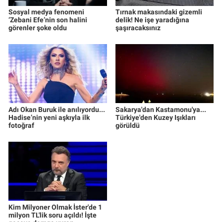
Sosyal medya fenomeni
Tırnak makasındaki gizemli
‘Zebani Efe’nin son halini
delik! Ne işe yaradığına
görenler şoke oldu
şaşıracaksınız
Adı Okan Buruk ile anılıyordu...
Sakarya'dan Kastamonu'ya...
Hadise’nin yeni aşkıyla ilk
Türkiye'den Kuzey Işıkları
fotoğraf
görüldü
Kim Milyoner Olmak İster'de 1
milyon TL'lik soru açıldı! İşte