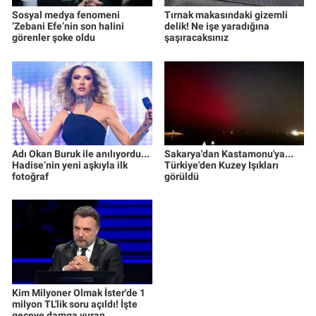
Sosyal medya fenomeni
Tırnak makasındaki gizemli
‘Zebani Efe’nin son halini
delik! Ne işe yaradığına
görenler şoke oldu
şaşıracaksınız
Adı Okan Buruk ile anılıyordu...
Sakarya'dan Kastamonu'ya...
Hadise’nin yeni aşkıyla ilk
Türkiye'den Kuzey Işıkları
fotoğraf
görüldü
Kim Milyoner Olmak İster'de 1
milyon TL'lik soru açıldı! İşte
geceye damga vuran