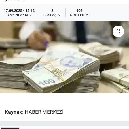
Ege'den Esintiler
İletişim
17.09.2025 - 12:12
2
906
YAYINLANMA
PAYLAŞIM
GÖSTERIM
Eğitim
Eğlence
Ekonomi
Forum
Gerçeğin İzinde
Gün Başlıyor
Kaynak:
HABER MERKEZİ
Gün Bitiyor
Gün Ortası