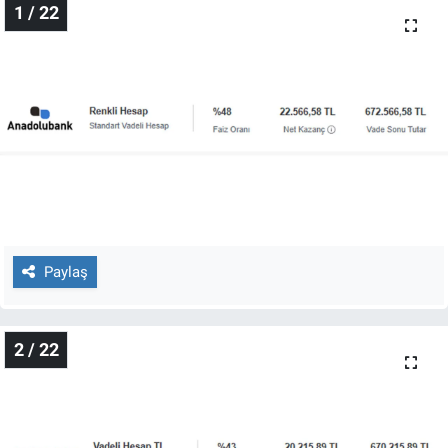
1 / 22
Gündem Özel
Günün görüntüsü
Haber
İlan
Kimdir
Paylaş
Koronavirüs
2 / 22
Kültür Sanat
Ne demişti