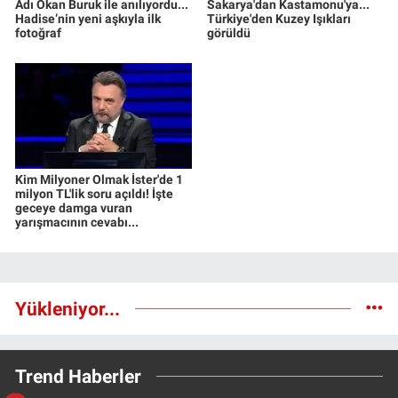
Adı Okan Buruk ile anılıyordu...
Sakarya'dan Kastamonu'ya...
Hadise’nin yeni aşkıyla ilk
Türkiye'den Kuzey Işıkları
fotoğraf
görüldü
Kim Milyoner Olmak İster'de 1
milyon TL'lik soru açıldı! İşte
geceye damga vuran
yarışmacının cevabı...
Yükleniyor...
Trend Haberler