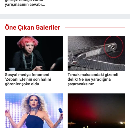
yarışmacının cevabı...
Öne Çıkan Galeriler
Sosyal medya fenomeni
Tırnak makasındaki gizemli
‘Zebani Efe’nin son halini
delik! Ne işe yaradığına
görenler şoke oldu
şaşıracaksınız