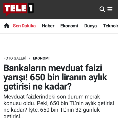
Anında Manşet
Son Dakika
Nöbetçi Eczaneler
Son Dakika
Haber
Ekonomi
Dünya
Teknolo
Başka Sohbetler
Haber
Hava Durumu
Belgesel
Ekonomi
Namaz Vakitleri
FOTO GALERI
EKONOMI
Bilim turu
Dünya
Trafik Durumu
Bankaların mevduat faizi
Bilim ve Teknoloji Evreni
Teknoloji
Süper Lig Puan Durumu ve Fikstür
yarışı! 650 bin liranın aylık
getirisi ne kadar?
Doğa Konuşuyor
Sağlık
Tüm Manşetler
Mevduat faizlerindeki son durum merak
Dünya
Spor
Son Dakika Haberleri
konusu oldu. Peki, 650 bin TL'nin aylık getirisi
ne kadar? İşte, 650 bin TL'nin 32 günlük
Ege Saati
Yayın Akışı
Haber Arşivi
getirisi...