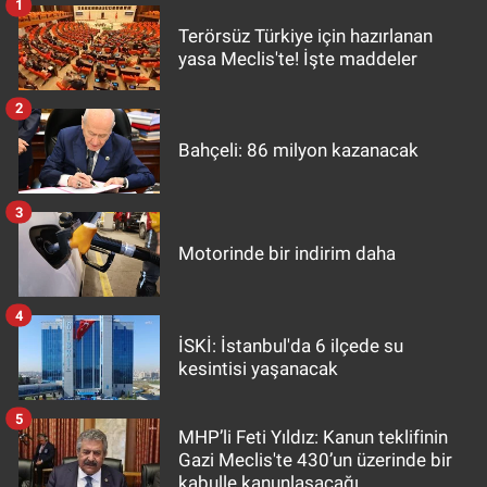
1
Terörsüz Türkiye için hazırlanan
yasa Meclis'te! İşte maddeler
2
Bahçeli: 86 milyon kazanacak
3
Motorinde bir indirim daha
4
İSKİ: İstanbul'da 6 ilçede su
kesintisi yaşanacak
5
MHP’li Feti Yıldız: Kanun teklifinin
Gazi Meclis'te 430’un üzerinde bir
kabulle kanunlaşacağı