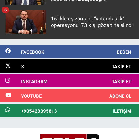
görülmektedir
6
16 ilde eş zamanlı “vatandaşlık”
operasyonu: 73 kişi gözaltına alındı
FACEBOOK
BEĞEN
X
TAKIP ET
INSTAGRAM
TAKIP ET
YOUTUBE
ABONE OL
+905423395813
İLETIŞIM