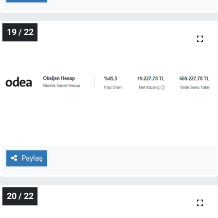
19 / 22
Paylaş
20 / 22