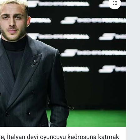
öre, İtalyan devi oyuncuyu kadrosuna katmak