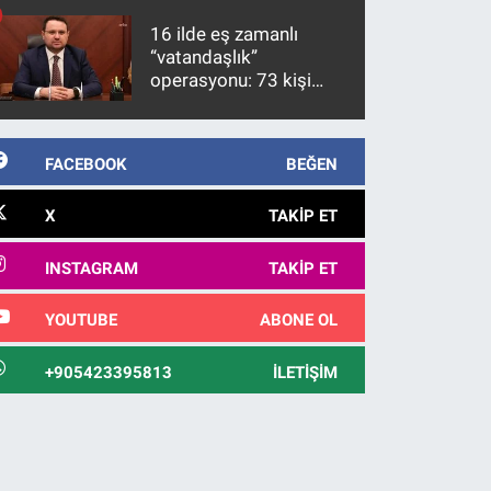
10 yıl sonra yakalandı
16 ilde eş zamanlı
“vatandaşlık”
operasyonu: 73 kişi
gözaltına alındı
FACEBOOK
BEĞEN
X
TAKIP ET
INSTAGRAM
TAKIP ET
YOUTUBE
ABONE OL
+905423395813
İLETIŞIM