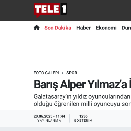
Anında Manşet
Son Dakika
Nöbetçi Eczaneler
Son Dakika
Haber
Ekonomi
Dün
Başka Sohbetler
Haber
Hava Durumu
Belgesel
Ekonomi
Namaz Vakitleri
Bilim turu
Dünya
Trafik Durumu
FOTO GALERI
SPOR
Barış Alper Yılmaz’a 
Bilim ve Teknoloji Evreni
Teknoloji
Süper Lig Puan Durumu ve Fikstür
Galatasaray’ın yıldız oyuncularından 
Doğa Konuşuyor
Sağlık
Tüm Manşetler
olduğu öğrenilen milli oyuncuyu son o
Dünya
Spor
Son Dakika Haberleri
20.06.2025 - 11:44
1236
YAYINLANMA
GÖSTERIM
Ege Saati
Yayın Akışı
Haber Arşivi