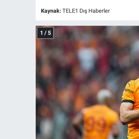
Kaynak:
TELE1 Dış Haberler
Gündem Özel
Günün görüntüsü
1 / 5
Haber
İlan
Kimdir
Koronavirüs
Kültür Sanat
Ne demişti