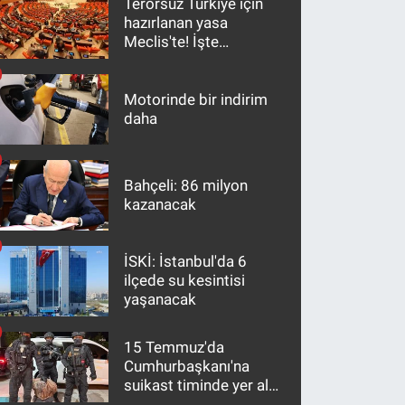
Terörsüz Türkiye için
hazırlanan yasa
Meclis'te! İşte
maddeler
Motorinde bir indirim
daha
Bahçeli: 86 milyon
kazanacak
İSKİ: İstanbul'da 6
ilçede su kesintisi
yaşanacak
15 Temmuz'da
Cumhurbaşkanı'na
suikast timinde yer alan
firari FETÖ hükümlüsü