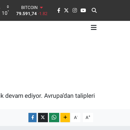
DOLAR
°
10
45,43620
0.02
EURO
53,38690
0.19
STERLİN
61,60380
0.18
G.ALTIN
6862,09000
0.19
BİST100
14.598,00
0
BITCOIN
79.591,74
-1.82
ik devam ediyor. Avrupa’dan talipleri
-
+
A
A