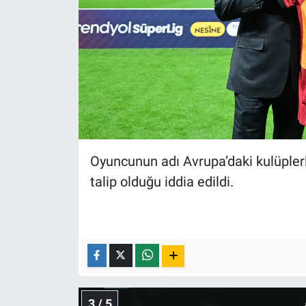
Yerel Yaşam
Canlı Yayın
Oyuncunun adı Avrupa’daki kulüplerle 
talip olduğu iddia edildi.
3 / 5