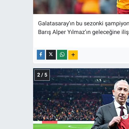
Nedir
Popüler
Galatasaray’ın bu sezonki şampiyon
Programlar
Barış Alper Yılmaz’ın geleceğine iliş
Sağlık
Spor
2 / 5
Teknoloji
Türkiye'nin Geleceği
Türkiye'nin Gündemi
Yerel Gündem