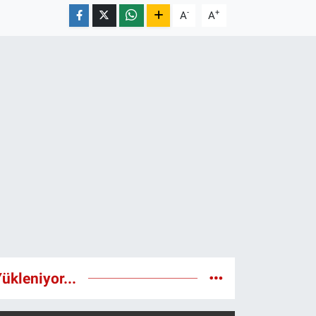
-
+
A
A
ükleniyor...