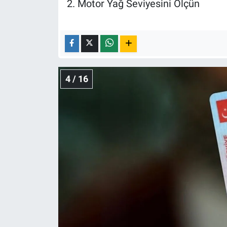
2. Motor Yağ Seviyesini Ölçün
4 / 16