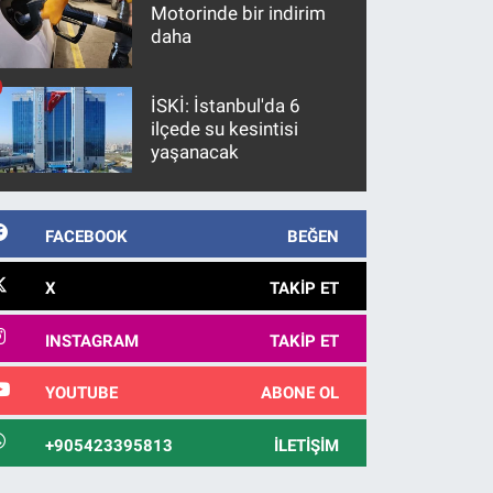
Motorinde bir indirim
daha
İSKİ: İstanbul'da 6
ilçede su kesintisi
yaşanacak
FACEBOOK
BEĞEN
X
TAKIP ET
INSTAGRAM
TAKIP ET
YOUTUBE
ABONE OL
+905423395813
İLETIŞIM