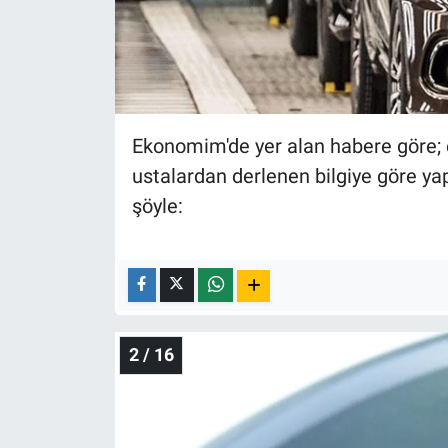
Nedir
Popüler
Programlar
Ekonomim'de yer alan habere göre; 
Sağlık
ustalardan derlenen bilgiye göre ya
şöyle:
Spor
Teknoloji
Türkiye'nin Geleceği
2 / 16
Türkiye'nin Gündemi
Yerel Gündem