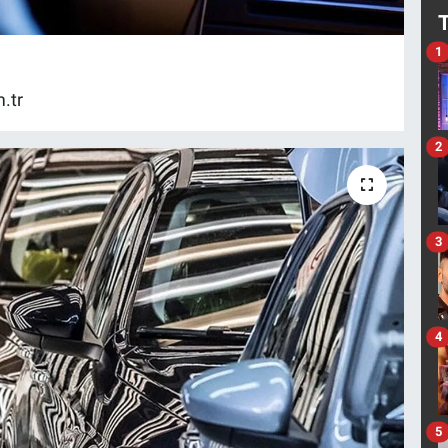
1
.tr
2
3
4
5