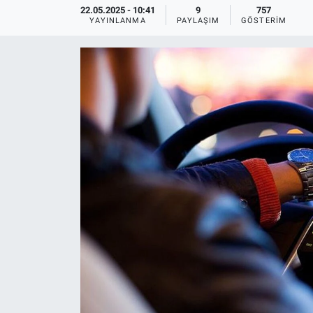
22.05.2025 - 10:41
9
757
YAYINLANMA
PAYLAŞIM
GÖSTERIM
Ege'den Esintiler
İletişim
Eğitim
Eğlence
Ekonomi
Forum
Gerçeğin İzinde
Gün Başlıyor
Gün Bitiyor
Gün Ortası