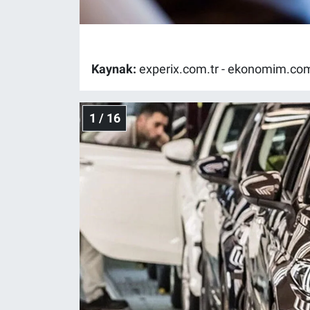
Gündem Özel
Günün görüntüsü
Kaynak:
experix.com.tr - ekonomim.com
Haber
1 / 16
İlan
Kimdir
Koronavirüs
Kültür Sanat
Ne demişti