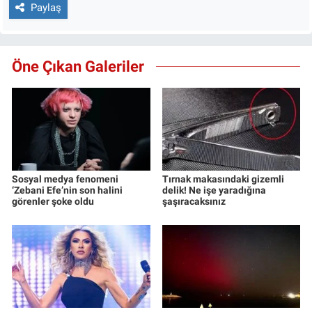
Paylaş
Öne Çıkan Galeriler
Sosyal medya fenomeni
Tırnak makasındaki gizemli
‘Zebani Efe’nin son halini
delik! Ne işe yaradığına
görenler şoke oldu
şaşıracaksınız