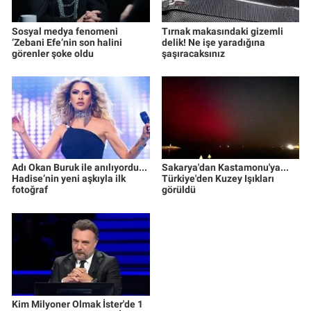
Sosyal medya fenomeni
Tırnak makasındaki gizemli
‘Zebani Efe’nin son halini
delik! Ne işe yaradığına
görenler şoke oldu
şaşıracaksınız
Adı Okan Buruk ile anılıyordu...
Sakarya'dan Kastamonu'ya...
Hadise’nin yeni aşkıyla ilk
Türkiye'den Kuzey Işıkları
fotoğraf
görüldü
Kim Milyoner Olmak İster'de 1