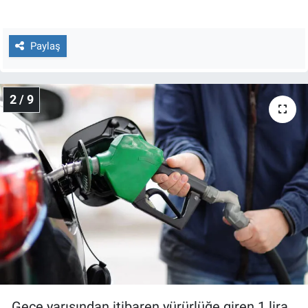
Nedir
Popüler
Paylaş
Programlar
2 / 9
Sağlık
Spor
Teknoloji
Türkiye'nin Geleceği
Türkiye'nin Gündemi
Yerel Gündem
Gece yarısından itibaren yürürlüğe giren 1 lira