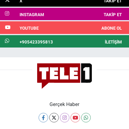
X
TAKIP ET
INSTAGRAM
TAKIP ET
YOUTUBE
ABONE OL
+905423395813
İLETIŞIM
Gerçek Haber