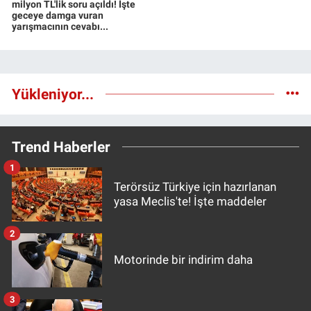
milyon TL'lik soru açıldı! İşte
geceye damga vuran
yarışmacının cevabı...
Yükleniyor...
Trend Haberler
1
Terörsüz Türkiye için hazırlanan
yasa Meclis'te! İşte maddeler
2
Motorinde bir indirim daha
3