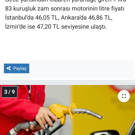
Yerel Yaşam
83 kuruşluk zam sonrası motorinin litre fiyatı
İstanbul'da 46,05 TL, Ankara'da 46,86 TL,
Canlı Yayın
İzmir'de ise 47,20 TL seviyesine ulaştı.
Paylaş
3 / 9