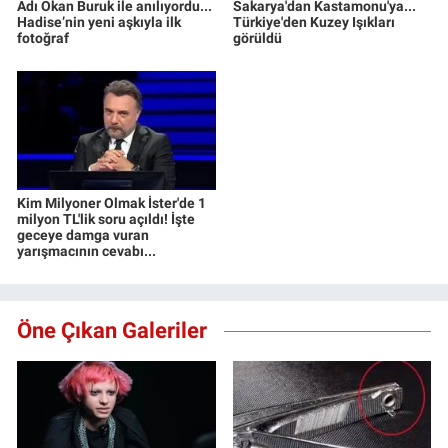
Adı Okan Buruk ile anılıyordu...
Sakarya'dan Kastamonu'ya...
Hadise’nin yeni aşkıyla ilk
Türkiye'den Kuzey Işıkları
fotoğraf
görüldü
Kim Milyoner Olmak İster'de 1
milyon TL'lik soru açıldı! İşte
geceye damga vuran
yarışmacının cevabı...
Öne Çıkan Galeriler