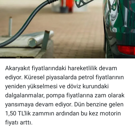
Gündem Özel
Günün görüntüsü
Haber
İlan
Akaryakıt fiyatlarındaki hareketlilik devam
Kimdir
ediyor. Küresel piyasalarda petrol fiyatlarının
yeniden yükselmesi ve döviz kurundaki
Koronavirüs
dalgalanmalar, pompa fiyatlarına zam olarak
yansımaya devam ediyor. Dün benzine gelen
Kültür Sanat
1,50 TL'lik zammın ardından bu kez motorin
fiyatı arttı.
Ne demişti