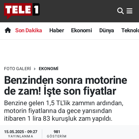
Anında Manşet
Son Dakika
Nöbetçi Eczaneler
Son Dakika
Haber
Ekonomi
Dünya
Teknolo
Başka Sohbetler
Haber
Hava Durumu
Belgesel
Ekonomi
Namaz Vakitleri
FOTO GALERI
EKONOMI
Bilim turu
Dünya
Trafik Durumu
Benzinden sonra motorine
Bilim ve Teknoloji Evreni
Teknoloji
Süper Lig Puan Durumu ve Fikstür
de zam! İşte son fiyatlar
Benzine gelen 1,5 TL'lik zammın ardından,
Doğa Konuşuyor
Sağlık
Tüm Manşetler
motorin fiyatlarına da gece yarısından
itibaren 1 lira 83 kuruşluk zam yapıldı.
Dünya
Spor
Son Dakika Haberleri
15.05.2025 - 09:27
981
Ege Saati
Yayın Akışı
Haber Arşivi
YAYINLANMA
GÖSTERIM