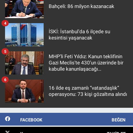
Bahçeli: 86 milyon kazanacak
4
İSKİ: İstanbul'da 6 ilçede su
kesintisi yaşanacak
5
MHP’li Feti Yıldız: Kanun teklifinin
Gazi Meclis'te 430’un üzerinde bir
kabulle kanunlaşacağı
görülmektedir
6
16 ilde eş zamanlı “vatandaşlık”
operasyonu: 73 kişi gözaltına alındı
FACEBOOK
BEĞEN