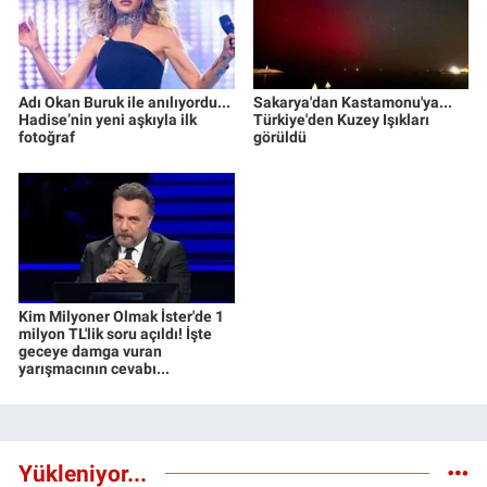
Adı Okan Buruk ile anılıyordu...
Sakarya'dan Kastamonu'ya...
Hadise’nin yeni aşkıyla ilk
Türkiye'den Kuzey Işıkları
fotoğraf
görüldü
Kim Milyoner Olmak İster'de 1
milyon TL'lik soru açıldı! İşte
geceye damga vuran
yarışmacının cevabı...
Yükleniyor...