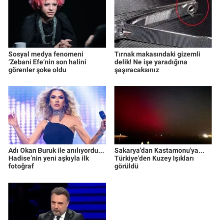
Sosyal medya fenomeni
Tırnak makasındaki gizemli
‘Zebani Efe’nin son halini
delik! Ne işe yaradığına
görenler şoke oldu
şaşıracaksınız
Adı Okan Buruk ile anılıyordu...
Sakarya'dan Kastamonu'ya...
Hadise’nin yeni aşkıyla ilk
Türkiye'den Kuzey Işıkları
fotoğraf
görüldü