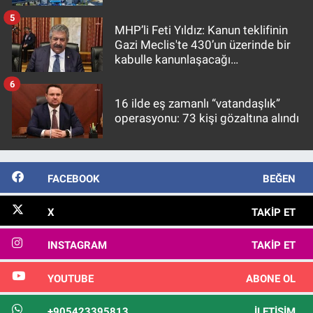
5
MHP’li Feti Yıldız: Kanun teklifinin
Gazi Meclis'te 430’un üzerinde bir
kabulle kanunlaşacağı
görülmektedir
6
16 ilde eş zamanlı “vatandaşlık”
operasyonu: 73 kişi gözaltına alındı
FACEBOOK
BEĞEN
X
TAKIP ET
INSTAGRAM
TAKIP ET
YOUTUBE
ABONE OL
+905423395813
İLETIŞIM