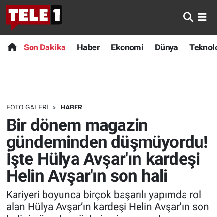
Anında Manşet
Son Dakika
Nöbetçi Eczaneler
Son Dakika
Haber
Ekonomi
Dünya
Teknolo
Başka Sohbetler
Haber
Hava Durumu
Belgesel
Ekonomi
Namaz Vakitleri
FOTO GALERI
HABER
Bilim turu
Dünya
Trafik Durumu
Bir dönem magazin
Bilim ve Teknoloji Evreni
Teknoloji
Süper Lig Puan Durumu ve Fikstür
gündeminden düşmüyordu!
İşte Hülya Avşar'ın kardeşi
Doğa Konuşuyor
Sağlık
Tüm Manşetler
Helin Avşar'ın son hali
Dünya
Spor
Son Dakika Haberleri
Kariyeri boyunca birçok başarılı yapımda rol
alan Hülya Avşar’ın kardeşi Helin Avşar'ın son
Ege Saati
Yayın Akışı
Haber Arşivi