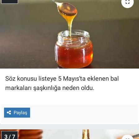
Nedir
Popüler
Programlar
Sağlık
Spor
Söz konusu listeye 5 Mayıs'ta eklenen bal
Teknoloji
markaları şaşkınlığa neden oldu.
Türkiye'nin Geleceği
Paylaş
Türkiye'nin Gündemi
Yerel Gündem
3 / 7