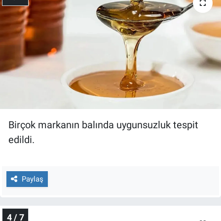
Yerel Yaşam
Canlı Yayın
Birçok markanın balında uygunsuzluk tespit
edildi.
Paylaş
4 / 7