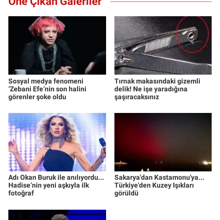
Öne Çıkan Galeriler
Sosyal medya fenomeni
Tırnak makasındaki gizemli
‘Zebani Efe’nin son halini
delik! Ne işe yaradığına
görenler şoke oldu
şaşıracaksınız
Adı Okan Buruk ile anılıyordu...
Sakarya'dan Kastamonu'ya...
Hadise’nin yeni aşkıyla ilk
Türkiye'den Kuzey Işıkları
fotoğraf
görüldü