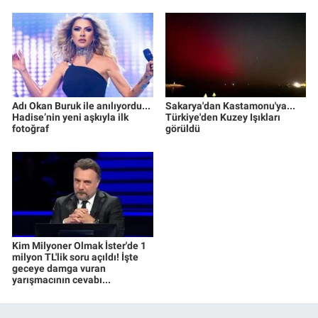
Adı Okan Buruk ile anılıyordu...
Sakarya'dan Kastamonu'ya...
Hadise’nin yeni aşkıyla ilk
Türkiye'den Kuzey Işıkları
fotoğraf
görüldü
Kim Milyoner Olmak İster'de 1
milyon TL'lik soru açıldı! İşte
geceye damga vuran
yarışmacının cevabı...