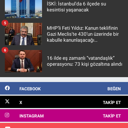
İSKİ: İstanbul'da 6 ilçede su
kesintisi yaşanacak
5
MHP’li Feti Yıldız: Kanun teklifinin
Gazi Meclis'te 430’un üzerinde bir
kabulle kanunlaşacağı
görülmektedir
6
16 ilde eş zamanlı “vatandaşlık”
operasyonu: 73 kişi gözaltına alındı
FACEBOOK
BEĞEN
X
TAKIP ET
INSTAGRAM
TAKIP ET