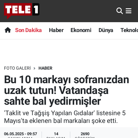
Anında Manşet
Son Dakika
Nöbetçi Eczaneler
Son Dakika
Haber
Ekonomi
Dünya
Teknolo
Başka Sohbetler
Haber
Hava Durumu
Belgesel
Ekonomi
Namaz Vakitleri
FOTO GALERI
HABER
Bilim turu
Dünya
Trafik Durumu
Bu 10 markayı sofranızdan
Bilim ve Teknoloji Evreni
Teknoloji
Süper Lig Puan Durumu ve Fikstür
uzak tutun! Vatandaşa
sahte bal yedirmişler
Doğa Konuşuyor
Sağlık
Tüm Manşetler
'Taklit ve Tağşiş Yapılan Gıdalar' listesine 5
Dünya
Spor
Son Dakika Haberleri
Mayıs'ta eklenen bal markaları şoke etti.
Ege Saati
Yayın Akışı
Haber Arşivi
06.05.2025 - 09:57
14
2690