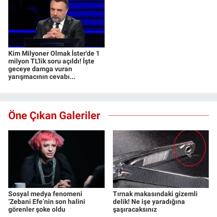
Kim Milyoner Olmak İster'de 1
milyon TL'lik soru açıldı! İşte
geceye damga vuran
yarışmacının cevabı...
Öne Çıkan Galeriler
Sosyal medya fenomeni
Tırnak makasındaki gizemli
‘Zebani Efe’nin son halini
delik! Ne işe yaradığına
görenler şoke oldu
şaşıracaksınız