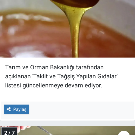
Gündem Özel
Günün görüntüsü
Haber
İlan
Tarım ve Orman Bakanlığı tarafından
Kimdir
açıklanan 'Taklit ve Tağşiş Yapılan Gıdalar'
listesi güncellenmeye devam ediyor.
Koronavirüs
Kültür Sanat
Paylaş
Ne demişti
2 / 7