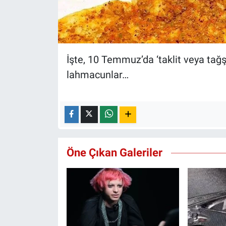
İşte, 10 Temmuz’da ‘taklit veya tağş
lahmacunlar…
Öne Çıkan Galeriler