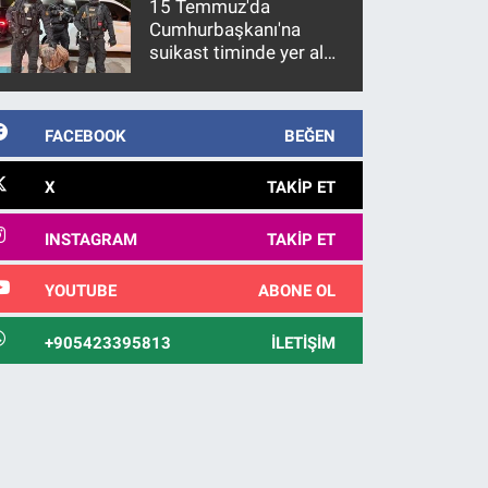
15 Temmuz'da
Cumhurbaşkanı'na
suikast timinde yer alan
firari FETÖ hükümlüsü
10 yıl sonra yakalandı
FACEBOOK
BEĞEN
X
TAKIP ET
INSTAGRAM
TAKIP ET
YOUTUBE
ABONE OL
+905423395813
İLETIŞIM