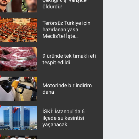
çektiği kişi vahşice
öldürdü!
Terörsüz Türkiye için
hazırlanan yasa
Meclis'te! İşte
maddeler
9 üründe tek tırnaklı eti
tespit edildi
Motorinde bir indirim
daha
İSKİ: İstanbul'da 6
ilçede su kesintisi
yaşanacak