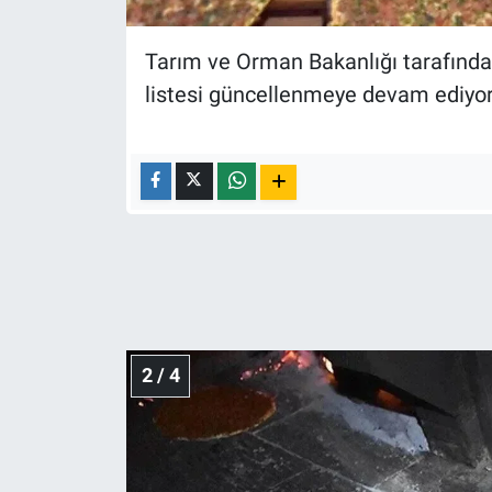
Nedir
Tarım ve Orman Bakanlığı tarafından 
Popüler
listesi güncellenmeye devam ediyor
Programlar
Sağlık
Spor
Teknoloji
Türkiye'nin Geleceği
2 / 4
Türkiye'nin Gündemi
Yerel Gündem