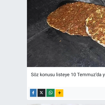
Yerel Yaşam
Canlı Yayın
Söz konusu listeye 10 Temmuz’da ye