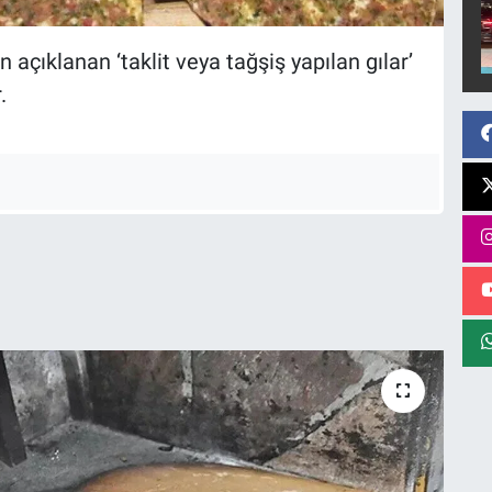
açıklanan ‘taklit veya tağşiş yapılan gılar’
.