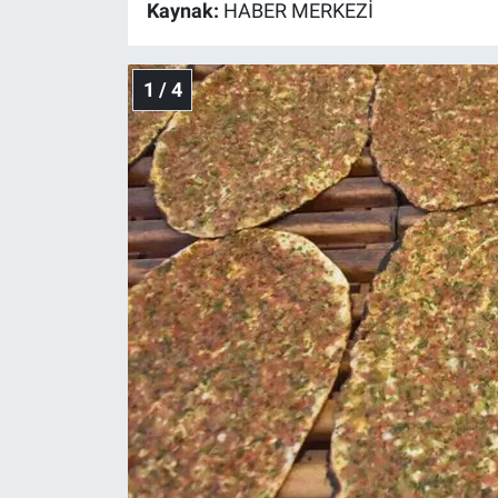
Kaynak:
HABER MERKEZİ
Gündem Özel
1 / 4
Günün görüntüsü
Haber
İlan
Kimdir
Koronavirüs
Kültür Sanat
Ne demişti