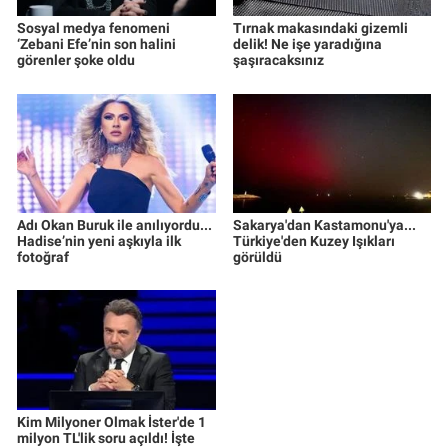
Sosyal medya fenomeni
Tırnak makasındaki gizemli
‘Zebani Efe’nin son halini
delik! Ne işe yaradığına
görenler şoke oldu
şaşıracaksınız
Adı Okan Buruk ile anılıyordu...
Sakarya'dan Kastamonu'ya...
Hadise’nin yeni aşkıyla ilk
Türkiye'den Kuzey Işıkları
fotoğraf
görüldü
Kim Milyoner Olmak İster'de 1
milyon TL'lik soru açıldı! İşte