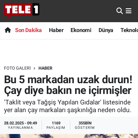
Anında Manşet
Son Dakika
Nöbetçi Eczaneler
Son Dakika
Haber
Ekonomi
Dünya
Teknolo
Başka Sohbetler
Haber
Hava Durumu
Belgesel
Ekonomi
Namaz Vakitleri
FOTO GALERI
HABER
Bilim turu
Dünya
Trafik Durumu
Bu 5 markadan uzak durun!
Bilim ve Teknoloji Evreni
Teknoloji
Süper Lig Puan Durumu ve Fikstür
Çay diye bakın ne içirmişler
'Taklit veya Tağşiş Yapılan Gıdalar' listesinde
Doğa Konuşuyor
Sağlık
Tüm Manşetler
yer alan çay markaları şaşkınlığa neden oldu.
Dünya
Spor
Son Dakika Haberleri
28.02.2025 - 09:49
1169
355BIN
YAYINLANMA
PAYLAŞIM
GÖSTERIM
Ege Saati
Yayın Akışı
Haber Arşivi