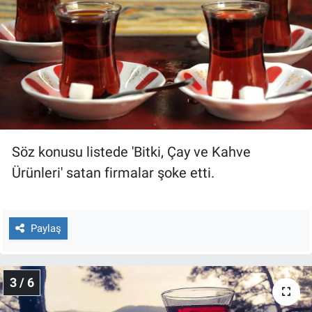
Nedir
Popüler
Programlar
Sağlık
Spor
Söz konusu listede 'Bitki, Çay ve Kahve
Ürünleri' satan firmalar şoke etti.
Teknoloji
Türkiye'nin Geleceği
Paylaş
Türkiye'nin Gündemi
3 / 6
Yerel Gündem