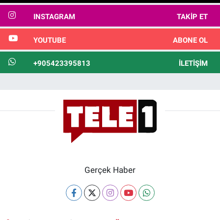
INSTAGRAM
TAKIP ET
YOUTUBE
ABONE OL
+905423395813
İLETIŞIM
Gerçek Haber