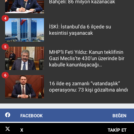
Bahçeli: 86 milyon kazanacak
4
İSKİ: İstanbul'da 6 ilçede su
kesintisi yaşanacak
5
MHP’li Feti Yıldız: Kanun teklifinin
Gazi Meclis'te 430’un üzerinde bir
kabulle kanunlaşacağı
görülmektedir
6
16 ilde eş zamanlı “vatandaşlık”
operasyonu: 73 kişi gözaltına alındı
FACEBOOK
BEĞEN
X
TAKIP ET