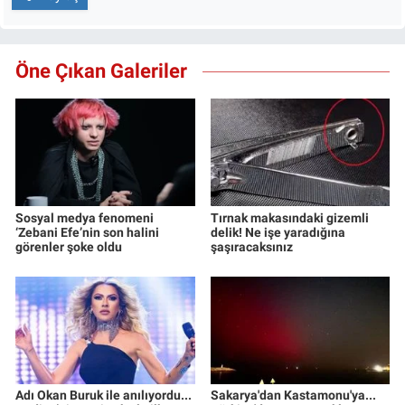
Öne Çıkan Galeriler
Sosyal medya fenomeni
Tırnak makasındaki gizemli
‘Zebani Efe’nin son halini
delik! Ne işe yaradığına
görenler şoke oldu
şaşıracaksınız
Adı Okan Buruk ile anılıyordu...
Sakarya'dan Kastamonu'ya...