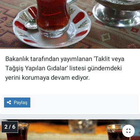
Gündem Özel
Günün görüntüsü
Haber
Bakanlık tarafından yayımlanan 'Taklit veya
İlan
Tağşiş Yapılan Gıdalar' listesi gündemdeki
yerini korumaya devam ediyor.
Kimdir
Koronavirüs
Paylaş
Kültür Sanat
Ne demişti
2 / 6