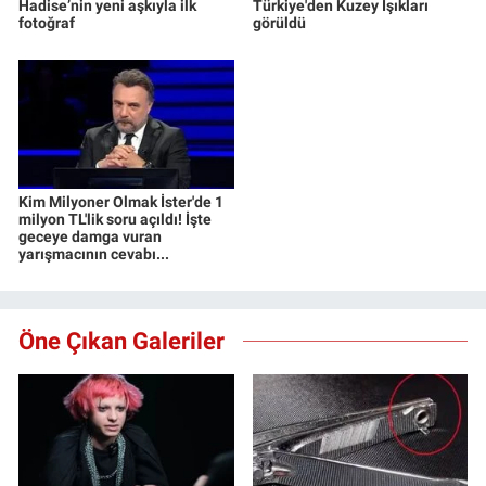
Hadise’nin yeni aşkıyla ilk
Türkiye'den Kuzey Işıkları
fotoğraf
görüldü
Kim Milyoner Olmak İster'de 1
milyon TL'lik soru açıldı! İşte
geceye damga vuran
yarışmacının cevabı...
Öne Çıkan Galeriler