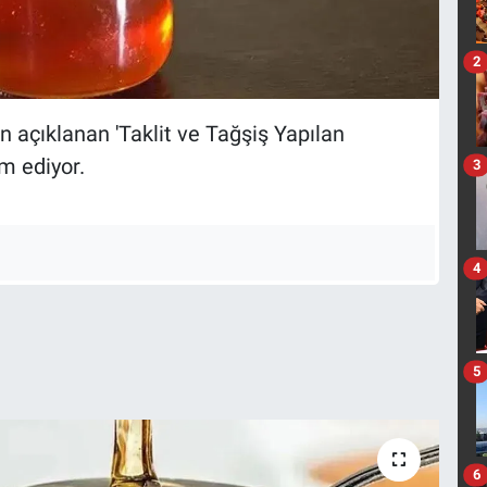
2
 açıklanan 'Taklit ve Tağşiş Yapılan
m ediyor.
3
4
5
6