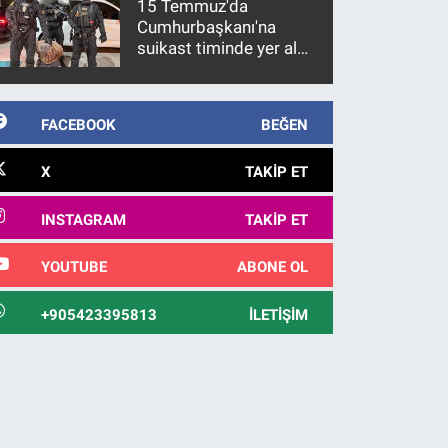
15 Temmuz'da
Cumhurbaşkanı'na
suikast timinde yer alan
firari FETÖ hükümlüsü
10 yıl sonra yakalandı
FACEBOOK
BEĞEN
X
TAKIP ET
INSTAGRAM
TAKIP ET
YOUTUBE
ABONE OL
+905423395813
İLETIŞIM