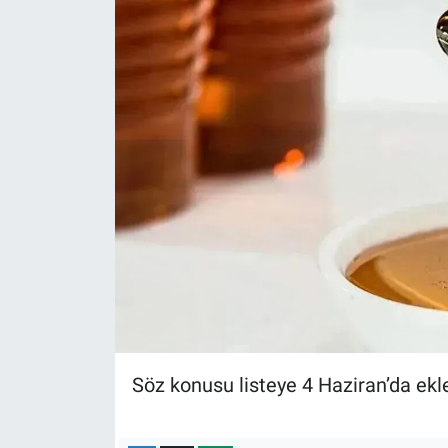
Nedir
Popüler
Programlar
Sağlık
Spor
Teknoloji
Türkiye'nin Geleceği
Türkiye'nin Gündemi
Söz konusu listeye 4 Haziran’da ekl
Yerel Gündem