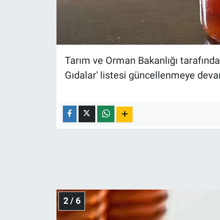
Gündem Özel
Günün görüntüsü
Tarım ve Orman Bakanlığı tarafından
Haber
Gıdalar' listesi güncellenmeye deva
İlan
Kimdir
Koronavirüs
Kültür Sanat
Ne demişti
2 / 6