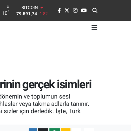
DOLAR
°
10
45,43620
0.02
EURO
53,38690
0.19
STERLİN
61,60380
0.18
G.ALTIN
6862,09000
0.19
BİST100
14.598,00
0
BITCOIN
79.591,74
-1.82
rinin gerçek isimleri
bir dönemin ve toplumun sesi
laslar veya takma adlarla tanınır.
sizler için derledik. İşte, Türk