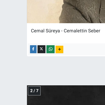
Nedir
Popüler
Programlar
Cemal Süreya - Cemalettin Seber
Sağlık
Spor
Teknoloji
Türkiye'nin Geleceği
Türkiye'nin Gündemi
2 / 7
Yerel Gündem