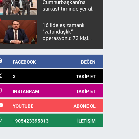
Cumhurbaşkanı'na
suikast timinde yer alan
firari FETÖ hükümlüsü
10 yıl sonra yakalandı
16 ilde eş zamanlı
“vatandaşlık”
operasyonu: 73 kişi
gözaltına alındı
FACEBOOK
BEĞEN
X
TAKIP ET
INSTAGRAM
TAKIP ET
YOUTUBE
ABONE OL
+905423395813
İLETIŞIM