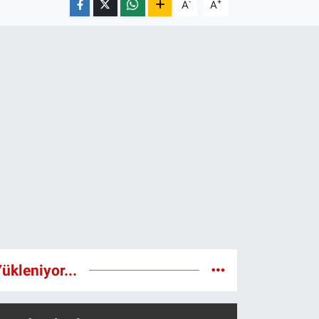
-
+
A
A
ükleniyor...