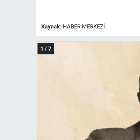
Gündem Özel
Kaynak:
HABER MERKEZİ
Günün görüntüsü
Haber
1 / 7
İlan
Kimdir
Koronavirüs
Kültür Sanat
Ne demişti