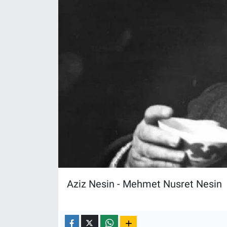
Yerel Yaşam
Canlı Yayın
Aziz Nesin - Mehmet Nusret Nesin