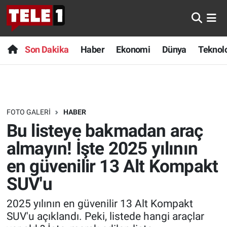
Anında Manşet
Son Dakika
Nöbetçi Eczaneler
Son Dakika
Haber
Ekonomi
Dünya
Teknolo
Başka Sohbetler
Haber
Hava Durumu
Belgesel
Ekonomi
Namaz Vakitleri
FOTO GALERI
HABER
Bilim turu
Dünya
Trafik Durumu
Bu listeye bakmadan araç
Bilim ve Teknoloji Evreni
Teknoloji
Süper Lig Puan Durumu ve Fikstür
almayın! İşte 2025 yılının
en güvenilir 13 Alt Kompakt
Doğa Konuşuyor
Sağlık
Tüm Manşetler
SUV'u
Dünya
Spor
Son Dakika Haberleri
2025 yılının en güvenilir 13 Alt Kompakt
SUV'u açıklandı. Peki, listede hangi araçlar
Ege Saati
Yayın Akışı
Haber Arşivi