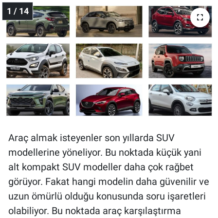
1 / 14
Gündem Özel
Günün görüntüsü
Haber
İlan
Kimdir
Araç almak isteyenler son yıllarda SUV
Koronavirüs
modellerine yöneliyor. Bu noktada küçük yani
alt kompakt SUV modeller daha çok rağbet
Kültür Sanat
görüyor. Fakat hangi modelin daha güvenilir ve
uzun ömürlü olduğu konusunda soru işaretleri
Ne demişti
olabiliyor. Bu noktada araç karşılaştırma