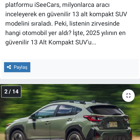
Nedir
platformu iSeeCars, milyonlarca aracı
inceleyerek en güvenilir 13 alt kompakt SUV
Popüler
modelini sıraladı. Peki, listenin zirvesinde
hangi otomobil yer aldı? İşte, 2025 yılının en
Programlar
güvenilir 13 Alt Kompakt SUV'u...
Sağlık
Spor
Paylaş
Teknoloji
2 / 14
Türkiye'nin Geleceği
Türkiye'nin Gündemi
Yerel Gündem