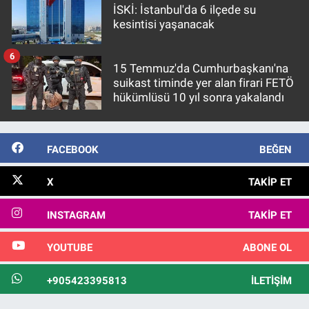
İSKİ: İstanbul'da 6 ilçede su
kesintisi yaşanacak
6
15 Temmuz'da Cumhurbaşkanı'na
suikast timinde yer alan firari FETÖ
hükümlüsü 10 yıl sonra yakalandı
FACEBOOK
BEĞEN
X
TAKIP ET
INSTAGRAM
TAKIP ET
YOUTUBE
ABONE OL
+905423395813
İLETIŞIM