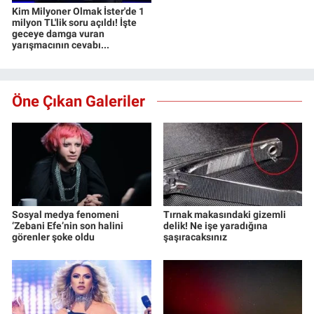
Kim Milyoner Olmak İster'de 1
milyon TL'lik soru açıldı! İşte
geceye damga vuran
yarışmacının cevabı...
Öne Çıkan Galeriler
Sosyal medya fenomeni
Tırnak makasındaki gizemli
‘Zebani Efe’nin son halini
delik! Ne işe yaradığına
görenler şoke oldu
şaşıracaksınız