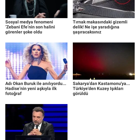
Sosyal medya fenomeni
Tırnak makasındaki gizemli
‘Zebani Efe’nin son halini
delik! Ne işe yaradığına
görenler şoke oldu
şaşıracaksınız
Adı Okan Buruk ile anılıyordu...
Sakarya'dan Kastamonu'ya...
Hadise’nin yeni aşkıyla ilk
Türkiye'den Kuzey Işıkları
fotoğraf
görüldü