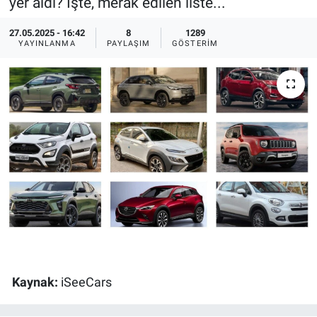
yer aldı? İşte, merak edilen liste...
Ege'den Esintiler
İletişim
27.05.2025 - 16:42
8
1289
YAYINLANMA
PAYLAŞIM
GÖSTERIM
Eğitim
Eğlence
Ekonomi
Forum
Gerçeğin İzinde
Gün Başlıyor
Gün Bitiyor
Kaynak:
iSeeCars
Gün Ortası