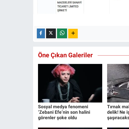
Öne Çıkan Galeriler
Sosyal medya fenomeni
Tırnak ma
‘Zebani Efe’nin son halini
delik! Ne 
görenler şoke oldu
şaşıracaks