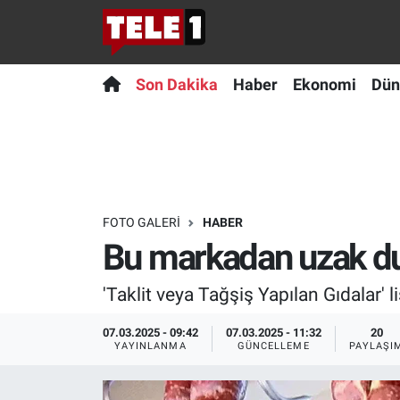
Anında Manşet
Son Dakika
Nöbetçi Eczaneler
Son Dakika
Haber
Ekonomi
Dün
Başka Sohbetler
Haber
Hava Durumu
Belgesel
Ekonomi
Namaz Vakitleri
Bilim turu
Dünya
Trafik Durumu
FOTO GALERI
HABER
Bu markadan uzak dur
Bilim ve Teknoloji Evreni
Teknoloji
Süper Lig Puan Durumu ve Fikstür
'Taklit veya Tağşiş Yapılan Gıdalar'
Doğa Konuşuyor
Sağlık
Tüm Manşetler
07.03.2025 - 09:42
07.03.2025 - 11:32
20
Dünya
Spor
Son Dakika Haberleri
YAYINLANMA
GÜNCELLEME
PAYLAŞI
Ege Saati
Yayın Akışı
Haber Arşivi