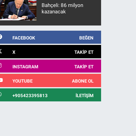
Bahçeli: 86 milyon
kazanacak
FACEBOOK
BEĞEN
X
TAKIP ET
INSTAGRAM
TAKIP ET
YOUTUBE
ABONE OL
+905423395813
İLETIŞIM