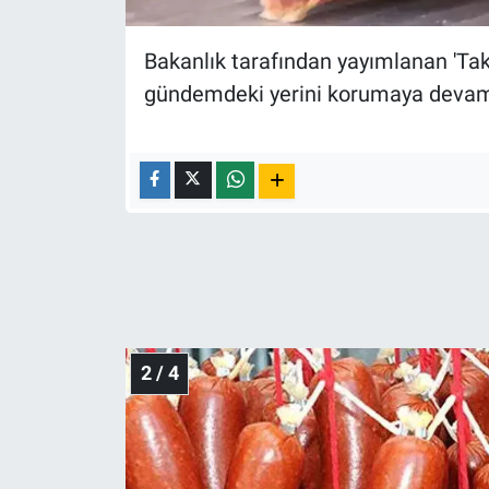
Nedir
Bakanlık tarafından yayımlanan 'Takl
Popüler
gündemdeki yerini korumaya devam
Programlar
Sağlık
Spor
Teknoloji
Türkiye'nin Geleceği
2 / 4
Türkiye'nin Gündemi
Yerel Gündem