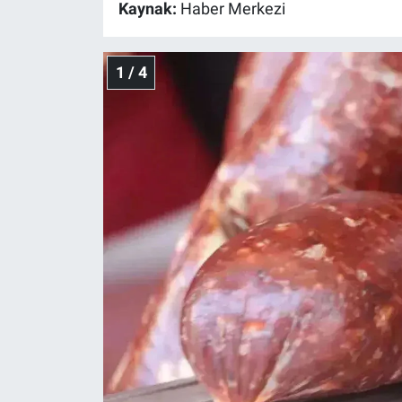
Kaynak:
Haber Merkezi
Gündem Özel
1 / 4
Günün görüntüsü
Haber
İlan
Kimdir
Koronavirüs
Kültür Sanat
Ne demişti