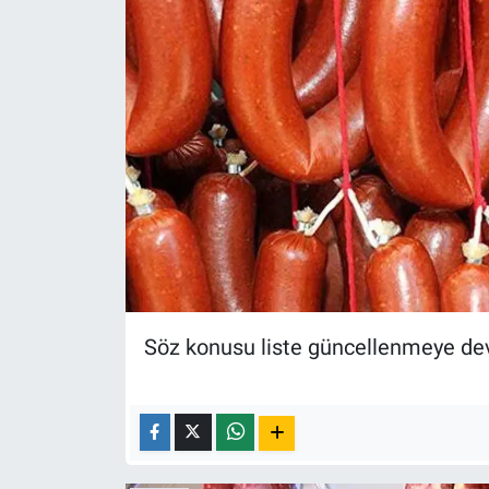
Yerel Yaşam
Canlı Yayın
Söz konusu liste güncellenmeye de