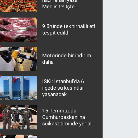
hazırlanan yasa
Meclis'te! İşte
maddeler
9 üründe tek tırnaklı eti
tespit edildi
Motorinde bir indirim
daha
İSKİ: İstanbul'da 6
ilçede su kesintisi
yaşanacak
15 Temmuz'da
Cumhurbaşkanı'na
suikast timinde yer alan
firari FETÖ hükümlüsü
10 yıl sonra yakalandı