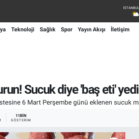
ya
Teknoloji
Sağlık
Spor
Yayın Akışı
İletişim
un! Sucuk diye 'baş eti' yed
 listesine 6 Mart Perşembe günü eklenen sucuk ma
11BIN
M
GÖSTERIM