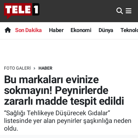
Anında Manşet
Son Dakika
Nöbetçi Eczaneler
Son Dakika
Haber
Ekonomi
Dünya
Teknolo
Başka Sohbetler
Haber
Hava Durumu
Belgesel
Ekonomi
Namaz Vakitleri
FOTO GALERI
HABER
Bilim turu
Dünya
Trafik Durumu
Bu markaları evinize
Bilim ve Teknoloji Evreni
Teknoloji
Süper Lig Puan Durumu ve Fikstür
sokmayın! Peynirlerde
zararlı madde tespit edildi
Doğa Konuşuyor
Sağlık
Tüm Manşetler
“Sağlığı Tehlikeye Düşürecek Gıdalar”
Dünya
Spor
Son Dakika Haberleri
listesinde yer alan peynirler şaşkınlığa neden
oldu.
Ege Saati
Yayın Akışı
Haber Arşivi