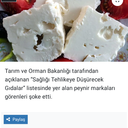
Gündem Özel
Günün görüntüsü
Haber
İlan
Tarım ve Orman Bakanlığı tarafından
Kimdir
açıklanan “Sağlığı Tehlikeye Düşürecek
Koronavirüs
Gıdalar” listesinde yer alan peynir markaları
görenleri şoke etti.
Kültür Sanat
Ne demişti
Paylaş