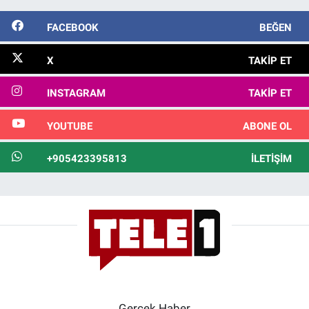
FACEBOOK
BEĞEN
X
TAKIP ET
INSTAGRAM
TAKIP ET
YOUTUBE
ABONE OL
+905423395813
İLETIŞIM
Gerçek Haber