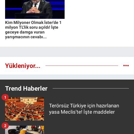
Kim Milyoner Olmak İster'de 1
milyon TL'lik soru açıldı! İşte
geceye damga vuran
yarışmacının cevabı...
Yükleniyor...
Trend Haberler
1
Terörsüz Türkiye için hazırlanan
yasa Meclis'te! İşte maddeler
2