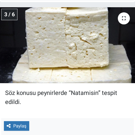
Yerel Yaşam
3 / 6
Canlı Yayın
Söz konusu peynirlerde “Natamisin” tespit
edildi.
Paylaş