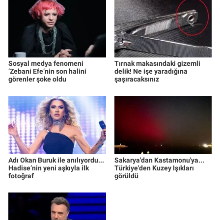
Sosyal medya fenomeni
Tırnak makasındaki gizemli
‘Zebani Efe’nin son halini
delik! Ne işe yaradığına
görenler şoke oldu
şaşıracaksınız
Adı Okan Buruk ile anılıyordu...
Sakarya'dan Kastamonu'ya...
Hadise’nin yeni aşkıyla ilk
Türkiye'den Kuzey Işıkları
fotoğraf
görüldü