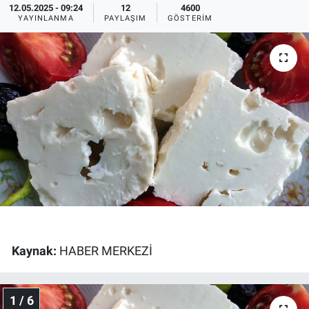
12.05.2025 - 09:24
12
4600
YAYINLANMA
PAYLAŞIM
GÖSTERIM
Ege'den Esintiler
İletişim
Eğitim
Eğlence
Ekonomi
Forum
Gerçeğin İzinde
Gün Başlıyor
Kaynak:
HABER MERKEZİ
Gün Bitiyor
1 / 6
Gün Ortası