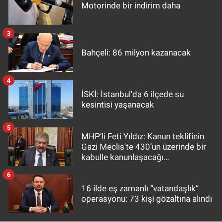
Motorinde bir indirim daha
3
Bahçeli: 86 milyon kazanacak
4
İSKİ: İstanbul'da 6 ilçede su
kesintisi yaşanacak
5
MHP’li Feti Yıldız: Kanun teklifinin
Gazi Meclis'te 430’un üzerinde bir
kabulle kanunlaşacağı
görülmektedir
6
16 ilde eş zamanlı “vatandaşlık”
operasyonu: 73 kişi gözaltına alındı