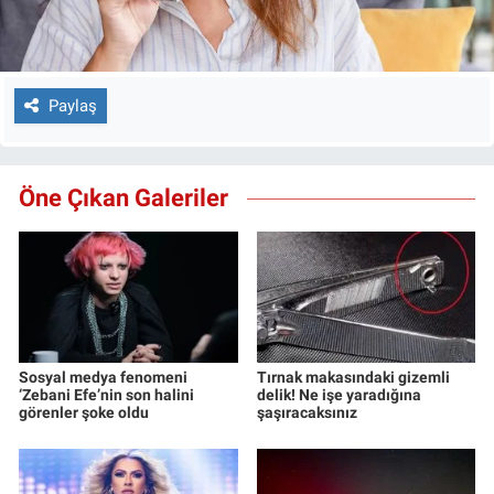
Paylaş
Öne Çıkan Galeriler
Sosyal medya fenomeni
Tırnak makasındaki gizemli
‘Zebani Efe’nin son halini
delik! Ne işe yaradığına
görenler şoke oldu
şaşıracaksınız