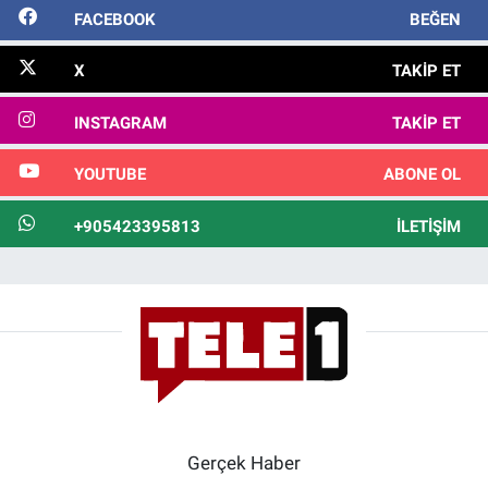
FACEBOOK
BEĞEN
X
TAKIP ET
INSTAGRAM
TAKIP ET
YOUTUBE
ABONE OL
+905423395813
İLETIŞIM
Gerçek Haber