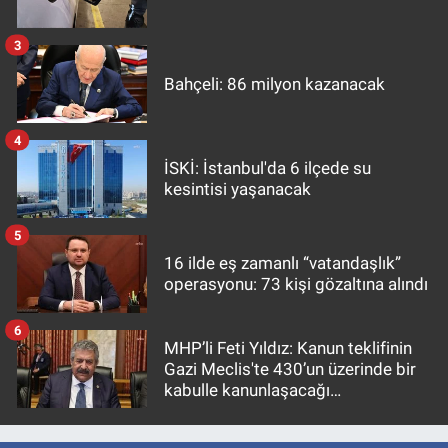
3
Bahçeli: 86 milyon kazanacak
4
İSKİ: İstanbul'da 6 ilçede su
kesintisi yaşanacak
5
16 ilde eş zamanlı “vatandaşlık”
operasyonu: 73 kişi gözaltına alındı
6
MHP’li Feti Yıldız: Kanun teklifinin
Gazi Meclis'te 430’un üzerinde bir
kabulle kanunlaşacağı
görülmektedir