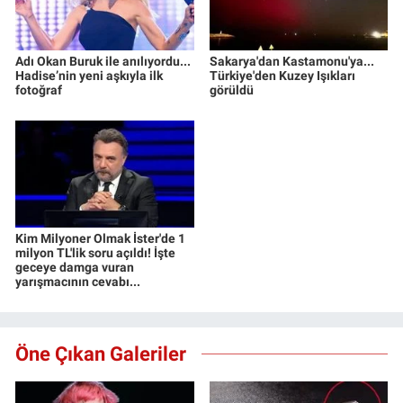
Adı Okan Buruk ile anılıyordu...
Sakarya'dan Kastamonu'ya...
Hadise’nin yeni aşkıyla ilk
Türkiye'den Kuzey Işıkları
fotoğraf
görüldü
Kim Milyoner Olmak İster'de 1
milyon TL'lik soru açıldı! İşte
geceye damga vuran
yarışmacının cevabı...
Öne Çıkan Galeriler