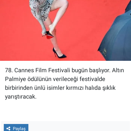
Gündem Özel
Günün görüntüsü
Haber
İlan
78. Cannes Film Festivali bugün başlıyor. Altın
Kimdir
Palmiye ödülünün verileceği festivalde
birbirinden ünlü isimler kırmızı halıda şıklık
Koronavirüs
yarıştıracak.
Kültür Sanat
Ne demişti
Paylaş