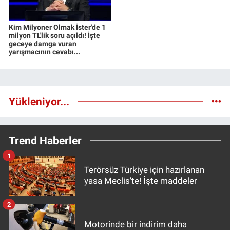
Kim Milyoner Olmak İster'de 1
milyon TL'lik soru açıldı! İşte
geceye damga vuran
yarışmacının cevabı...
Yükleniyor...
Trend Haberler
1
Terörsüz Türkiye için hazırlanan
yasa Meclis'te! İşte maddeler
2
Motorinde bir indirim daha