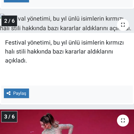
Nedir
Popüler
2 / 6
Programlar
Festival yönetimi, bu yıl ünlü isimlerin kırmızı
Sağlık
halı stili hakkında bazı kararlar aldıklarını
açıkladı.
Spor
Teknoloji
Paylaş
Türkiye'nin Geleceği
Türkiye'nin Gündemi
3 / 6
Yerel Gündem