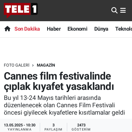
Anında Manşet
Son Dakika
Nöbetçi Eczaneler
Son Dakika
Haber
Ekonomi
Dünya
Teknolo
Başka Sohbetler
Haber
Hava Durumu
Belgesel
Ekonomi
Namaz Vakitleri
FOTO GALERI
MAGAZIN
Bilim turu
Dünya
Trafik Durumu
Cannes film festivalinde
Bilim ve Teknoloji Evreni
Teknoloji
Süper Lig Puan Durumu ve Fikstür
çıplak kıyafet yasaklandı
Bu yıl 13-24 Mayıs tarihleri arasında
Doğa Konuşuyor
Sağlık
Tüm Manşetler
düzenlenecek olan Cannes Film Festivali
öncesi giyilecek kıyafetlere kısıtlamalar geldi
Dünya
Spor
Son Dakika Haberleri
13.05.2025 - 10:30
3
2473
Ege Saati
Yayın Akışı
Haber Arşivi
YAYINLANMA
PAYLAŞIM
GÖSTERIM