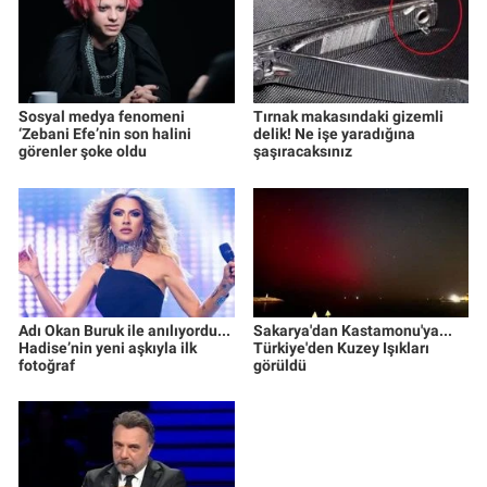
Sosyal medya fenomeni
Tırnak makasındaki gizemli
‘Zebani Efe’nin son halini
delik! Ne işe yaradığına
görenler şoke oldu
şaşıracaksınız
Adı Okan Buruk ile anılıyordu...
Sakarya'dan Kastamonu'ya...
Hadise’nin yeni aşkıyla ilk
Türkiye'den Kuzey Işıkları
fotoğraf
görüldü