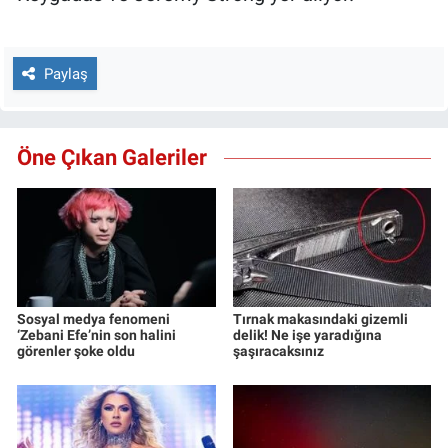
Paylaş
Öne Çıkan Galeriler
Sosyal medya fenomeni
Tırnak makasındaki gizemli
‘Zebani Efe’nin son halini
delik! Ne işe yaradığına
görenler şoke oldu
şaşıracaksınız