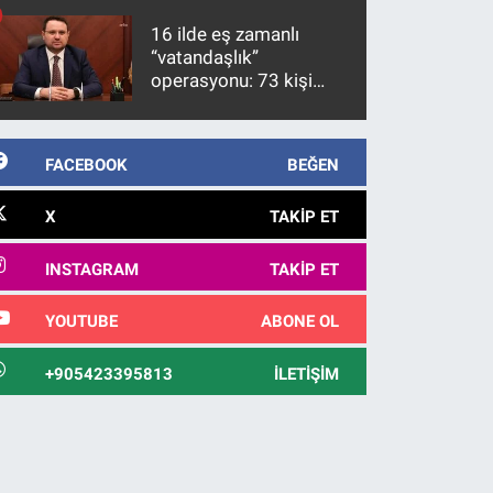
10 yıl sonra yakalandı
16 ilde eş zamanlı
“vatandaşlık”
operasyonu: 73 kişi
gözaltına alındı
FACEBOOK
BEĞEN
X
TAKIP ET
INSTAGRAM
TAKIP ET
YOUTUBE
ABONE OL
+905423395813
İLETIŞIM