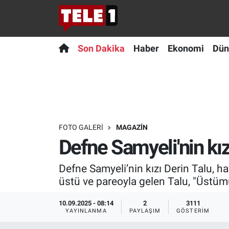
Anında Manşet
Son Dakika
Nöbetçi Eczaneler
Son Dakika
Haber
Ekonomi
Dün
Başka Sohbetler
Haber
Hava Durumu
Belgesel
Ekonomi
Namaz Vakitleri
Bilim turu
Dünya
Trafik Durumu
FOTO GALERI
MAGAZIN
Defne Samyeli'nin kız
Bilim ve Teknoloji Evreni
Teknoloji
Süper Lig Puan Durumu ve Fikstür
Defne Samyeli’nin kızı Derin Talu, 
Doğa Konuşuyor
Sağlık
Tüm Manşetler
üstü ve pareoyla gelen Talu, "Üstü
Dünya
Spor
Son Dakika Haberleri
10.09.2025 - 08:14
2
3111
YAYINLANMA
PAYLAŞIM
GÖSTERIM
Ege Saati
Yayın Akışı
Haber Arşivi