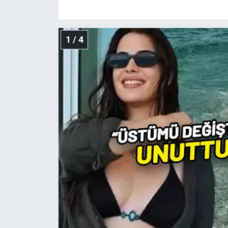
Gündem Özel
1 / 4
Günün görüntüsü
Haber
İlan
Kimdir
Koronavirüs
Kültür Sanat
Ne demişti