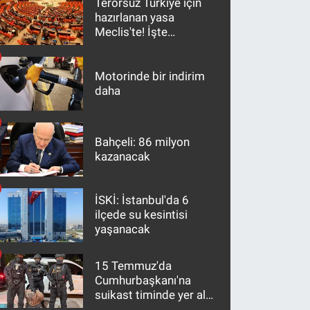
Terörsüz Türkiye için
hazırlanan yasa
Meclis'te! İşte
maddeler
Motorinde bir indirim
daha
Bahçeli: 86 milyon
kazanacak
İSKİ: İstanbul'da 6
ilçede su kesintisi
yaşanacak
15 Temmuz'da
Cumhurbaşkanı'na
suikast timinde yer alan
firari FETÖ hükümlüsü