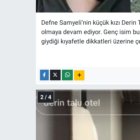
Nedir
Popüler
Defne Samyeli’nin küçük kızı Derin
olmaya devam ediyor. Genç isim bu
Programlar
giydiği kıyafetle dikkatleri üzerine ç
Sağlık
Spor
Teknoloji
2 / 4
Türkiye'nin Geleceği
Türkiye'nin Gündemi
Yerel Gündem