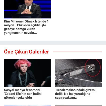
Kim Milyoner Olmak İster'de 1
milyon TL'lik soru açıldı! İşte
geceye damga vuran
yarışmacının cevabı...
Öne Çıkan Galeriler
Sosyal medya fenomeni
Tırnak makasındaki gizemli
‘Zebani Efe’nin son halini
delik! Ne işe yaradığına
görenler şoke oldu
şaşıracaksınız