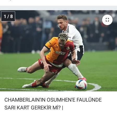
Gündem Özel
1 / 8
Günün görüntüsü
Haber
İlan
Kimdir
Koronavirüs
Kültür Sanat
CHAMBERLAIN'IN OSUMHEN'E FAULÜNDE
Ne demişti
SARI KART GEREKİR Mİ? |