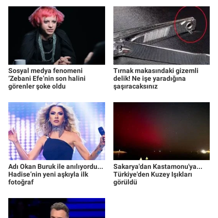
Sosyal medya fenomeni
Tırnak makasındaki gizemli
‘Zebani Efe’nin son halini
delik! Ne işe yaradığına
görenler şoke oldu
şaşıracaksınız
Adı Okan Buruk ile anılıyordu...
Sakarya'dan Kastamonu'ya...
Hadise’nin yeni aşkıyla ilk
Türkiye'den Kuzey Işıkları
fotoğraf
görüldü