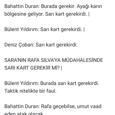
Nedir
Bahattin Duran: Burada gerekir. Ayağı karın
bölgesine geliyor. Sarı kart gerekirdi. |
Popüler
Programlar
Bülent Yıldırım: Sarı kart gerekirdi. |
Sağlık
Deniz Çoban: Sarı kart gerekirdi.
Spor
SARA'NIN RAFA SILVA'YA MÜDAHALESİNDE
SARI KART GEREKİR Mİ? |
Teknoloji
Türkiye'nin Geleceği
Bülent Yıldırım: Burada sarı kart gerekirdi.
Taktik nitelikte bir faul.
Türkiye'nin Gündemi
Bahattin Duran: Rafa geçebilse, umut vaad
Yerel Gündem
eden atak olacak.