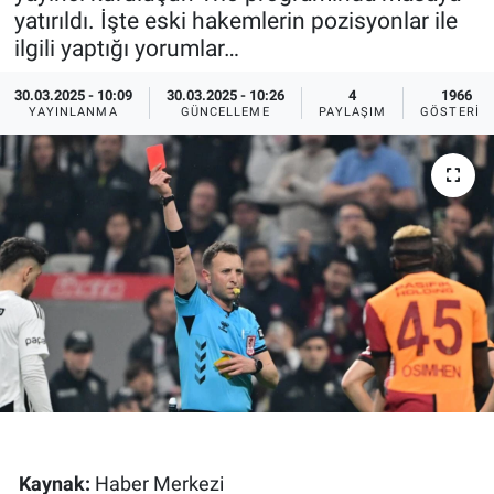
yatırıldı. İşte eski hakemlerin pozisyonlar ile
Ege'den Esintiler
İletişim
ilgili yaptığı yorumlar…
Eğitim
30.03.2025 - 10:09
30.03.2025 - 10:26
4
1966
YAYINLANMA
GÜNCELLEME
PAYLAŞIM
GÖSTERIM
Eğlence
Ekonomi
Forum
Gerçeğin İzinde
Gün Başlıyor
Gün Bitiyor
Kaynak:
Haber Merkezi
Gün Ortası