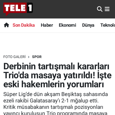
Anında Manşet
Son Dakika
Nöbetçi Eczaneler
Son Dakika
Haber
Ekonomi
Dünya
Teknolo
Başka Sohbetler
Haber
Hava Durumu
Belgesel
Ekonomi
Namaz Vakitleri
FOTO GALERI
SPOR
Bilim turu
Dünya
Trafik Durumu
Derbinin tartışmalı kararları
Bilim ve Teknoloji Evreni
Teknoloji
Süper Lig Puan Durumu ve Fikstür
Trio'da masaya yatırıldı! İşte
eski hakemlerin yorumları
Doğa Konuşuyor
Sağlık
Tüm Manşetler
Süper Lig’de dün akşam Beşiktaş sahasında
Dünya
Spor
Son Dakika Haberleri
ezeli rakibi Galatasaray’ı 2-1 mğalup etti.
Kritik müsabakanın tartışmalı pozisyonları
Ege Saati
Yayın Akışı
Haber Arşivi
yayıncı kuruluşun Trio programında masaya