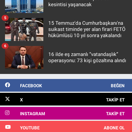
kesintisi yaşanacak
5
15 Temmuz'da Cumhurbaşkanı'na
suikast timinde yer alan firari FETÖ
hükümlüsü 10 yıl sonra yakalandı
6
16 ilde eş zamanlı “vatandaşlık”
operasyonu: 73 kişi gözaltına alındı
FACEBOOK
BEĞEN
X
TAKIP ET
INSTAGRAM
TAKIP ET
YOUTUBE
ABONE OL