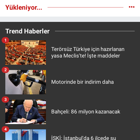
Yükleniyor...
Trend Haberler
1
Terörsüz Türkiye için hazırlanan
yasa Meclis'te! İşte maddeler
2
Motorinde bir indirim daha
3
Bahçeli: 86 milyon kazanacak
4
İSKİ: İstanbul'da 6 ilçede su