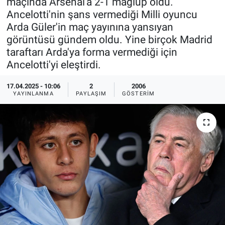
maçında Arsenal'a 2-1 mağlup oldu.
Ancelotti'nin şans vermediği Milli oyuncu
Ege'den Esintiler
İletişim
Arda Güler'in maç yayınına yansıyan
görüntüsü gündem oldu. Yine birçok Madrid
Eğitim
taraftarı Arda'ya forma vermediği için
Ancelotti'yi eleştirdi.
Eğlence
17.04.2025 - 10:06
2
2006
Ekonomi
YAYINLANMA
PAYLAŞIM
GÖSTERIM
Forum
Gerçeğin İzinde
Gün Başlıyor
Gün Bitiyor
Gün Ortası