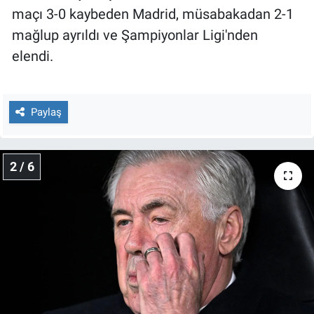
Nedir
maçı 3-0 kaybeden Madrid, müsabakadan 2-1
mağlup ayrıldı ve Şampiyonlar Ligi'nden
Popüler
elendi.
Programlar
Sağlık
Paylaş
Spor
2 / 6
Teknoloji
Türkiye'nin Geleceği
Türkiye'nin Gündemi
Yerel Gündem