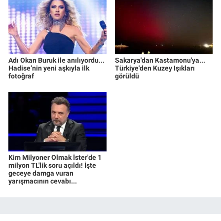
Adı Okan Buruk ile anılıyordu...
Sakarya'dan Kastamonu'ya...
Hadise’nin yeni aşkıyla ilk
Türkiye'den Kuzey Işıkları
fotoğraf
görüldü
Kim Milyoner Olmak İster'de 1
milyon TL'lik soru açıldı! İşte
geceye damga vuran
yarışmacının cevabı...