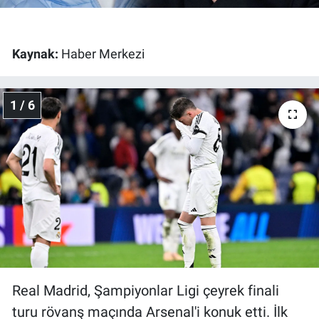
Gündem Özel
Kaynak:
Haber Merkezi
Günün görüntüsü
1 / 6
Haber
İlan
Kimdir
Koronavirüs
Kültür Sanat
Ne demişti
Real Madrid, Şampiyonlar Ligi çeyrek finali
turu rövanş maçında Arsenal'i konuk etti. İlk