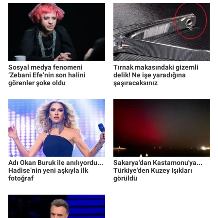
Sosyal medya fenomeni
Tırnak makasındaki gizemli
‘Zebani Efe’nin son halini
delik! Ne işe yaradığına
görenler şoke oldu
şaşıracaksınız
Adı Okan Buruk ile anılıyordu...
Sakarya'dan Kastamonu'ya...
Hadise’nin yeni aşkıyla ilk
Türkiye'den Kuzey Işıkları
fotoğraf
görüldü