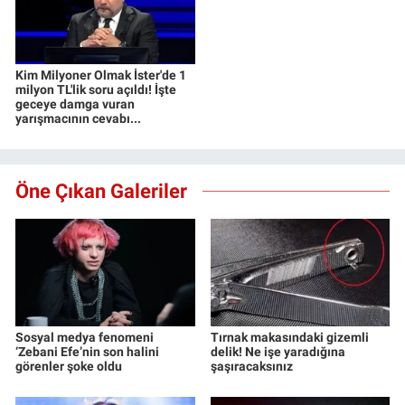
Kim Milyoner Olmak İster'de 1
milyon TL'lik soru açıldı! İşte
geceye damga vuran
yarışmacının cevabı...
Öne Çıkan Galeriler
Sosyal medya fenomeni
Tırnak makasındaki gizemli
‘Zebani Efe’nin son halini
delik! Ne işe yaradığına
görenler şoke oldu
şaşıracaksınız