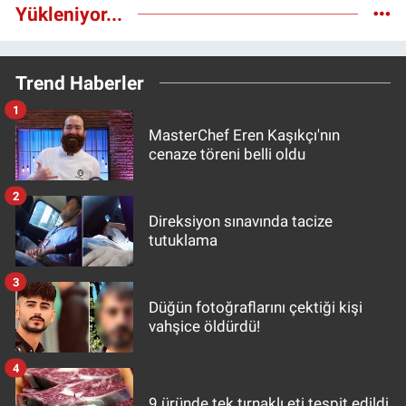
Yükleniyor...
Trend Haberler
1
MasterChef Eren Kaşıkçı'nın
cenaze töreni belli oldu
2
Direksiyon sınavında tacize
tutuklama
3
Düğün fotoğraflarını çektiği kişi
vahşice öldürdü!
4
9 üründe tek tırnaklı eti tespit edildi