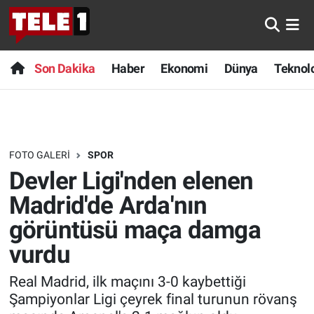
Anında Manşet
Son Dakika
Nöbetçi Eczaneler
Son Dakika
Haber
Ekonomi
Dünya
Teknolo
Başka Sohbetler
Haber
Hava Durumu
Belgesel
Ekonomi
Namaz Vakitleri
FOTO GALERI
SPOR
Bilim turu
Dünya
Trafik Durumu
Devler Ligi'nden elenen
Bilim ve Teknoloji Evreni
Teknoloji
Süper Lig Puan Durumu ve Fikstür
Madrid'de Arda'nın
görüntüsü maça damga
Doğa Konuşuyor
Sağlık
Tüm Manşetler
vurdu
Dünya
Spor
Son Dakika Haberleri
Real Madrid, ilk maçını 3-0 kaybettiği
Şampiyonlar Ligi çeyrek final turunun rövanş
Ege Saati
Yayın Akışı
Haber Arşivi