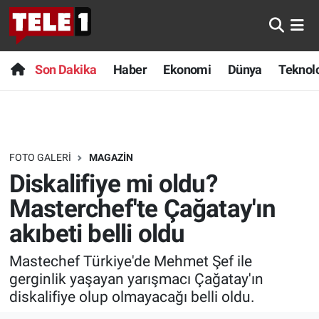
Anında Manşet
Son Dakika
Nöbetçi Eczaneler
Son Dakika
Haber
Ekonomi
Dünya
Teknolo
Başka Sohbetler
Haber
Hava Durumu
Belgesel
Ekonomi
Namaz Vakitleri
FOTO GALERI
MAGAZIN
Bilim turu
Dünya
Trafik Durumu
Diskalifiye mi oldu?
Bilim ve Teknoloji Evreni
Teknoloji
Süper Lig Puan Durumu ve Fikstür
Masterchef'te Çağatay'ın
akıbeti belli oldu
Doğa Konuşuyor
Sağlık
Tüm Manşetler
Mastechef Türkiye'de Mehmet Şef ile
Dünya
Spor
Son Dakika Haberleri
gerginlik yaşayan yarışmacı Çağatay'ın
diskalifiye olup olmayacağı belli oldu.
Ege Saati
Yayın Akışı
Haber Arşivi