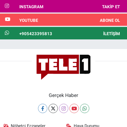
INSTAGRAM
TAKIP ET
YOUTUBE
ABONE OL
+905423395813
İLETIŞIM
Gerçek Haber
Nöbetçi Eczaneler
Hava Durumu