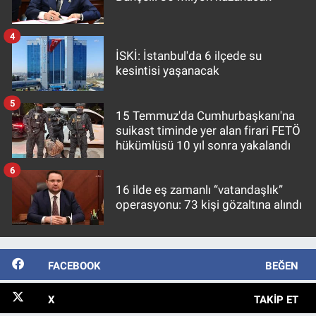
4
İSKİ: İstanbul'da 6 ilçede su
kesintisi yaşanacak
5
15 Temmuz'da Cumhurbaşkanı'na
suikast timinde yer alan firari FETÖ
hükümlüsü 10 yıl sonra yakalandı
6
16 ilde eş zamanlı “vatandaşlık”
operasyonu: 73 kişi gözaltına alındı
FACEBOOK
BEĞEN
X
TAKIP ET