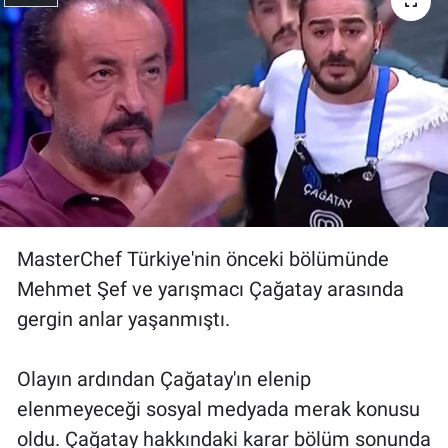
Gündem Özel
Günün görüntüsü
Haber
İlan
Kimdir
MasterChef Türkiye'nin önceki bölümünde
Mehmet Şef ve yarışmacı Çağatay arasında
Koronavirüs
gergin anlar yaşanmıştı.
Kültür Sanat
Olayın ardından Çağatay'ın elenip
Ne demişti
elenmeyeceği sosyal medyada merak konusu
oldu. Çağatay hakkındaki karar bölüm sonunda