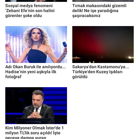
Sosyal medya fenomeni
Tırnak makasındaki gizemli
‘Zebani Efe’nin son halini
delik! Ne işe yaradığına
görenler şoke oldu
şaşıracaksınız
Adı Okan Buruk ile anılıyordu...
Sakarya'dan Kastamonu'ya...
Hadise’nin yeni aşkıyla ilk
Türkiye'den Kuzey Işıkları
fotoğraf
görüldü
Kim Milyoner Olmak İster'de 1
milyon TL'lik soru açıldı! İşte
geceye damga vuran