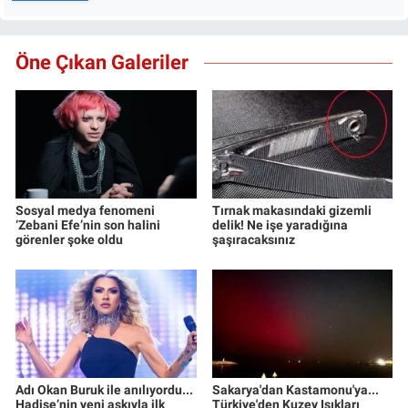
Öne Çıkan Galeriler
Sosyal medya fenomeni
Tırnak makasındaki gizemli
‘Zebani Efe’nin son halini
delik! Ne işe yaradığına
görenler şoke oldu
şaşıracaksınız
Adı Okan Buruk ile anılıyordu...
Sakarya'dan Kastamonu'ya...
Hadise’nin yeni aşkıyla ilk
Türkiye'den Kuzey Işıkları