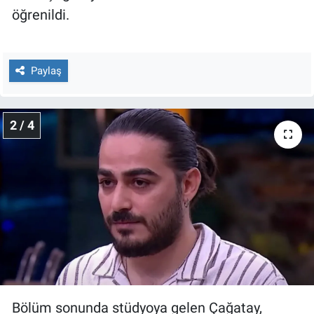
Nedir
öğrenildi.
Popüler
Paylaş
Programlar
Sağlık
2 / 4
Spor
Teknoloji
Türkiye'nin Geleceği
Türkiye'nin Gündemi
Yerel Gündem
Bölüm sonunda stüdyoya gelen Çağatay,