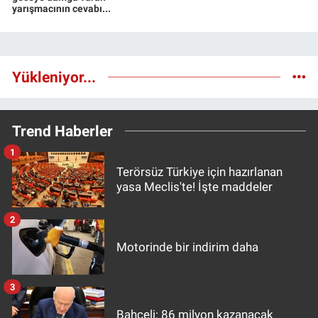
yarışmacının cevabı...
Yükleniyor...
Trend Haberler
1
Terörsüz Türkiye için hazırlanan
yasa Meclis'te! İşte maddeler
2
Motorinde bir indirim daha
3
Bahçeli: 86 milyon kazanacak