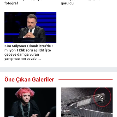
fotoğraf
görüldü
Kim Milyoner Olmak İster'de 1
milyon TL'lik soru açıldı! İşte
geceye damga vuran
yarışmacının cevabı...
Öne Çıkan Galeriler