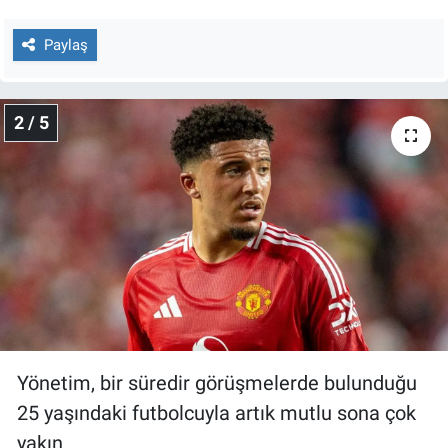
Nedir
Paylaş
Popüler
Programlar
2 / 5
Sağlık
Spor
Teknoloji
Türkiye'nin Geleceği
Türkiye'nin Gündemi
Yönetim, bir süredir görüşmelerde bulunduğu
25 yaşındaki futbolcuyla artık mutlu sona çok
Yerel Gündem
yakın.