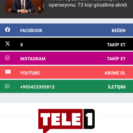
operasyonu: 73 kişi gözaltına alındı
FACEBOOK
BEĞEN
X
TAKIP ET
INSTAGRAM
TAKIP ET
YOUTUBE
ABONE OL
+905423395813
İLETIŞIM