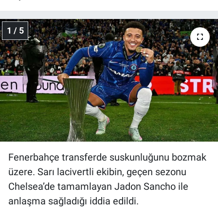
Gündem Özel
1 / 5
Günün görüntüsü
Haber
İlan
Kimdir
Koronavirüs
Fenerbahçe transferde suskunluğunu bozmak
üzere. Sarı lacivertli ekibin, geçen sezonu
Kültür Sanat
Chelsea’de tamamlayan Jadon Sancho ile
Ne demişti
anlaşma sağladığı iddia edildi.