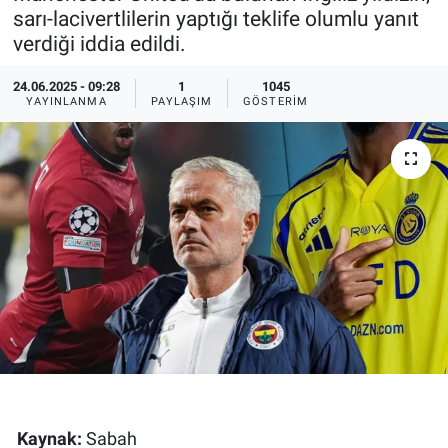
sarı-lacivertlilerin yaptığı teklife olumlu yanıt
Ege'den Esintiler
İletişim
verdiği iddia edildi.
Eğitim
24.06.2025 - 09:28
1
1045
YAYINLANMA
PAYLAŞIM
GÖSTERIM
Eğlence
Ekonomi
Forum
Gerçeğin İzinde
Gün Başlıyor
Gün Bitiyor
Kaynak:
Sabah
Gün Ortası