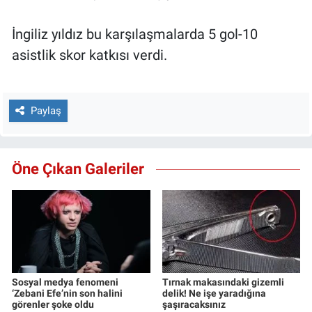
İngiliz yıldız bu karşılaşmalarda 5 gol-10
asistlik skor katkısı verdi.
Paylaş
Öne Çıkan Galeriler
Sosyal medya fenomeni
Tırnak makasındaki gizemli
‘Zebani Efe’nin son halini
delik! Ne işe yaradığına
görenler şoke oldu
şaşıracaksınız