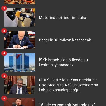
2
Motorinde bir indirim daha
3
Bahçeli: 86 milyon kazanacak
4
İSKİ: İstanbul'da 6 ilçede su
kesintisi yaşanacak
5
MHP’li Feti Yıldız: Kanun teklifinin
Gazi Meclis'te 430’un üzerinde bir
kabulle kanunlaşacağı
görülmektedir
6
16 ilde eş zamanlı “vatandaşlık”