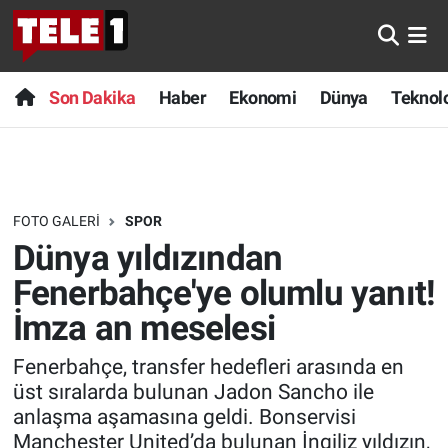
Anında Manşet
Son Dakika
Nöbetçi Eczaneler
Son Dakika
Haber
Ekonomi
Dünya
Teknolo
Başka Sohbetler
Haber
Hava Durumu
Belgesel
Ekonomi
Namaz Vakitleri
FOTO GALERI
SPOR
Bilim turu
Dünya
Trafik Durumu
Dünya yıldızından
Bilim ve Teknoloji Evreni
Teknoloji
Süper Lig Puan Durumu ve Fikstür
Fenerbahçe'ye olumlu yanıt!
İmza an meselesi
Doğa Konuşuyor
Sağlık
Tüm Manşetler
Fenerbahçe, transfer hedefleri arasında en
Dünya
Spor
Son Dakika Haberleri
üst sıralarda bulunan Jadon Sancho ile
anlaşma aşamasına geldi. Bonservisi
Ege Saati
Yayın Akışı
Haber Arşivi
Manchester United’da bulunan İngiliz yıldızın,