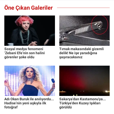
Öne Çıkan Galeriler
Sosyal medya fenomeni
Tırnak makasındaki gizemli
‘Zebani Efe’nin son halini
delik! Ne işe yaradığına
görenler şoke oldu
şaşıracaksınız
Adı Okan Buruk ile anılıyordu...
Sakarya'dan Kastamonu'ya...
Hadise’nin yeni aşkıyla ilk
Türkiye'den Kuzey Işıkları
fotoğraf
görüldü