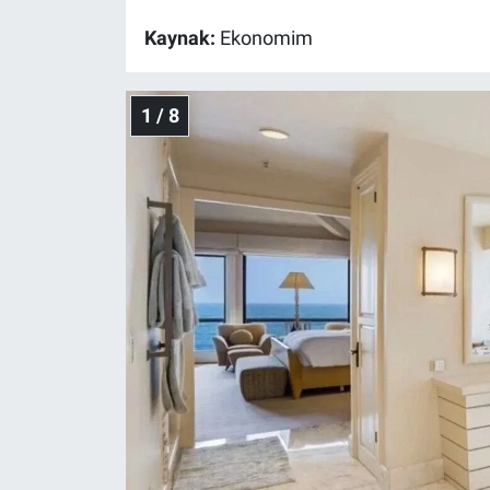
Kaynak:
Ekonomim
Gündem Özel
Günün görüntüsü
1 / 8
Haber
İlan
Kimdir
Koronavirüs
Kültür Sanat
Ne demişti