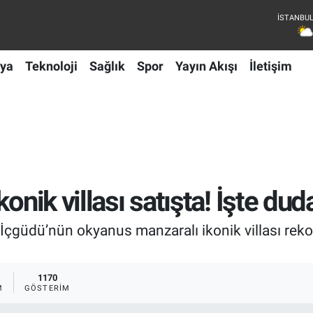
ya
Teknoloji
Sağlık
Spor
Yayın Akışı
İletişim
onik villası satışta! İşte du
 İçgüdü’nün okyanus manzaralı ikonik villası rekor 
1170
M
GÖSTERIM