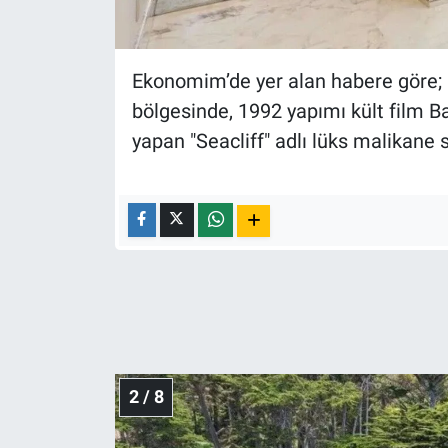
Nedir
Popüler
Ekonomim’de yer alan habere göre; K
Programlar
bölgesinde, 1992 yapımı kült film Bas
yapan "Seacliff" adlı lüks malikane s
Sağlık
Spor
Teknoloji
Türkiye'nin Geleceği
Türkiye'nin Gündemi
2 / 8
Yerel Gündem