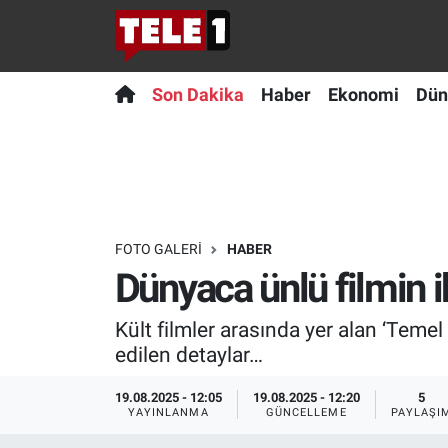
Anında Manşet
Son Dakika
Nöbetçi Eczaneler
Son Dakika
Haber
Ekonomi
Dün
Başka Sohbetler
Haber
Hava Durumu
Belgesel
Ekonomi
Namaz Vakitleri
Bilim turu
Dünya
Trafik Durumu
FOTO GALERI
HABER
Dünyaca ünlü filmin ik
Bilim ve Teknoloji Evreni
Teknoloji
Süper Lig Puan Durumu ve Fikstür
Kült filmler arasında yer alan ‘Temel
Doğa Konuşuyor
Sağlık
Tüm Manşetler
edilen detaylar…
Dünya
Spor
Son Dakika Haberleri
19.08.2025 - 12:05
19.08.2025 - 12:20
5
YAYINLANMA
GÜNCELLEME
PAYLAŞI
Ege Saati
Yayın Akışı
Haber Arşivi