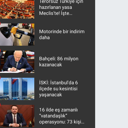
Terörsüz Türkiye için
hazırlanan yasa
Meclis'te! İşte
maddeler
Motorinde bir indirim
daha
Bahçeli: 86 milyon
kazanacak
İSKİ: İstanbul'da 6
ilçede su kesintisi
yaşanacak
16 ilde eş zamanlı
“vatandaşlık”
operasyonu: 73 kişi
gözaltına alındı