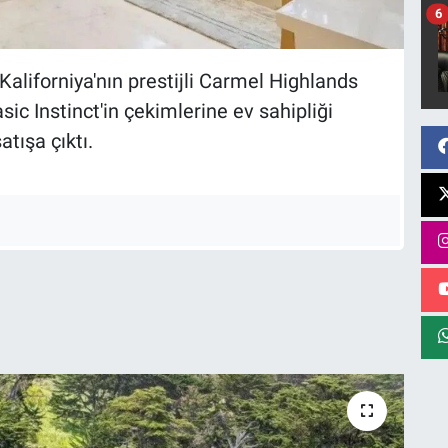
6
aliforniya'nın prestijli Carmel Highlands
ic Instinct'in çekimlerine ev sahipliği
atışa çıktı.