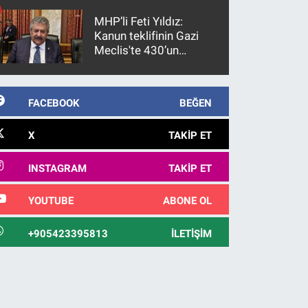
MHP’li Feti Yıldız:
Kanun teklifinin Gazi
Meclis'te 430’un
üzerinde bir kabulle
kanunlaşacağı
görülmektedir
FACEBOOK
BEĞEN
X
TAKIP ET
INSTAGRAM
TAKIP ET
YOUTUBE
ABONE OL
+905423395813
İLETIŞIM