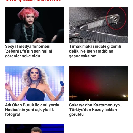
Sosyal medya fenomeni
Tırnak makasındaki gizemli
‘Zebani Efe’nin son halini
delik! Ne işe yaradığına
görenler şoke oldu
şaşıracaksınız
Adı Okan Buruk ile anılıyordu...
Sakarya'dan Kastamonu'ya...
Hadise’nin yeni aşkıyla ilk
Türkiye'den Kuzey Işıkları
fotoğraf
görüldü