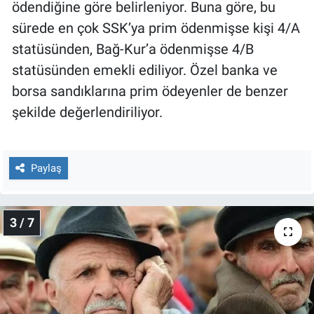
ödendiğine göre belirleniyor. Buna göre, bu
Yerel Yaşam
sürede en çok SSK’ya prim ödenmişse kişi 4/A
statüsünden, Bağ-Kur’a ödenmişse 4/B
Canlı Yayın
statüsünden emekli ediliyor. Özel banka ve
borsa sandıklarına prim ödeyenler de benzer
şekilde değerlendiriliyor.
Paylaş
3 / 7