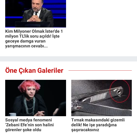
Kim Milyoner Olmak İster'de 1
milyon TL'lik soru açıldı! İşte
geceye damga vuran
yarışmacının cevabı...
Öne Çıkan Galeriler
Sosyal medya fenomeni
Tırnak makasındaki gizemli
‘Zebani Efe’nin son halini
delik! Ne işe yaradığına
görenler şoke oldu
şaşıracaksınız