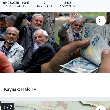
09.05.2025 - 19:43
7
3435
YAYINLANMA
PAYLAŞIM
GÖSTERIM
Ege'den Esintiler
İletişim
Eğitim
Eğlence
Ekonomi
Forum
Gerçeğin İzinde
Gün Başlıyor
Kaynak:
Halk TV
Gün Bitiyor
1 / 7
Gün Ortası