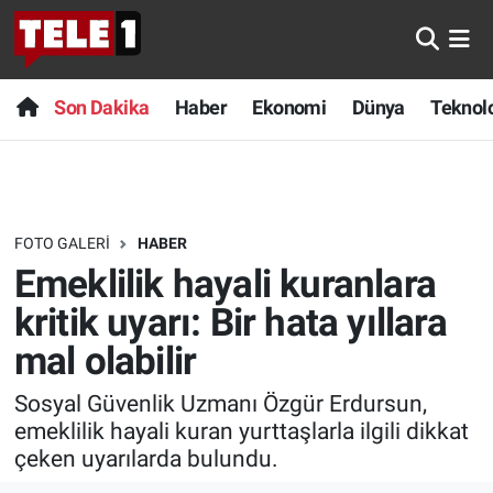
Anında Manşet
Son Dakika
Nöbetçi Eczaneler
Son Dakika
Haber
Ekonomi
Dünya
Teknolo
Başka Sohbetler
Haber
Hava Durumu
Belgesel
Ekonomi
Namaz Vakitleri
FOTO GALERI
HABER
Bilim turu
Dünya
Trafik Durumu
Emeklilik hayali kuranlara
Bilim ve Teknoloji Evreni
Teknoloji
Süper Lig Puan Durumu ve Fikstür
kritik uyarı: Bir hata yıllara
mal olabilir
Doğa Konuşuyor
Sağlık
Tüm Manşetler
Sosyal Güvenlik Uzmanı Özgür Erdursun,
Dünya
Spor
Son Dakika Haberleri
emeklilik hayali kuran yurttaşlarla ilgili dikkat
çeken uyarılarda bulundu.
Ege Saati
Yayın Akışı
Haber Arşivi