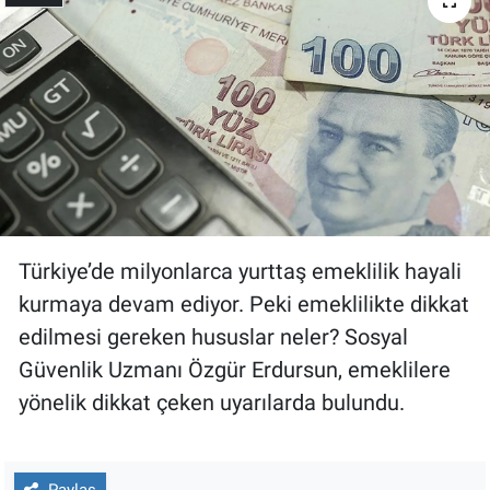
Gündem Özel
Günün görüntüsü
Haber
İlan
Türkiye’de milyonlarca yurttaş emeklilik hayali
Kimdir
kurmaya devam ediyor. Peki emeklilikte dikkat
Koronavirüs
edilmesi gereken hususlar neler? Sosyal
Güvenlik Uzmanı Özgür Erdursun, emeklilere
Kültür Sanat
yönelik dikkat çeken uyarılarda bulundu.
Ne demişti
Paylaş