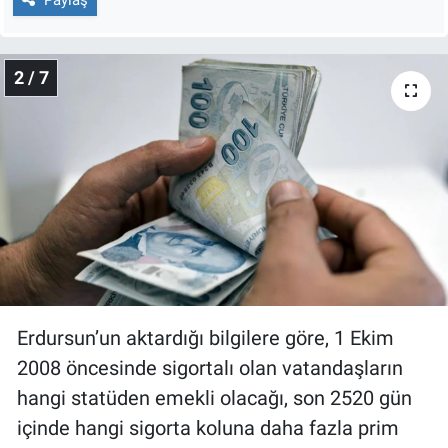
Nedir
Popüler
2 / 7
Programlar
Sağlık
Spor
Teknoloji
Türkiye'nin Geleceği
Erdursun’un aktardığı bilgilere göre, 1 Ekim
Türkiye'nin Gündemi
2008 öncesinde sigortalı olan vatandaşların
hangi statüden emekli olacağı, son 2520 gün
Yerel Gündem
içinde hangi sigorta koluna daha fazla prim