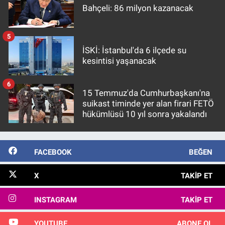
Bahçeli: 86 milyon kazanacak
5
İSKİ: İstanbul'da 6 ilçede su
kesintisi yaşanacak
6
15 Temmuz'da Cumhurbaşkanı'na
suikast timinde yer alan firari FETÖ
hükümlüsü 10 yıl sonra yakalandı
FACEBOOK
BEĞEN
X
TAKIP ET
INSTAGRAM
TAKIP ET
YOUTUBE
ABONE OL