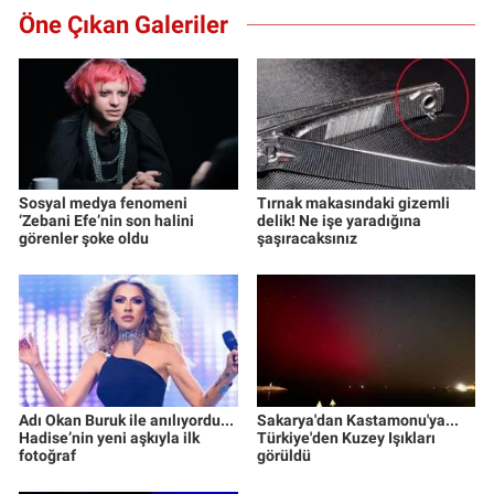
Öne Çıkan Galeriler
Sosyal medya fenomeni
Tırnak makasındaki gizemli
‘Zebani Efe’nin son halini
delik! Ne işe yaradığına
görenler şoke oldu
şaşıracaksınız
Adı Okan Buruk ile anılıyordu...
Sakarya'dan Kastamonu'ya...
Hadise’nin yeni aşkıyla ilk
Türkiye'den Kuzey Işıkları
fotoğraf
görüldü