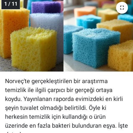
1 / 11
Gündem Özel
Günün görüntüsü
Haber
İlan
Kimdir
Norveç'te gerçekleştirilen bir araştırma
temizlik ile ilgili çarpıcı bir gerçeği ortaya
Koronavirüs
koydu. Yayınlanan raporda evimizdeki en kirli
Kültür Sanat
şeyin tuvalet olmadığı belirtildi. Öyle ki
herkesin temizlik için kullandığı o ürün
Ne demişti
üzerinde en fazla bakteri bulunduran eşya. İşte