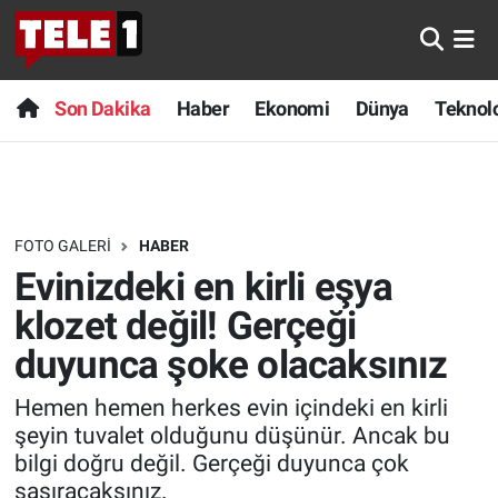
Anında Manşet
Son Dakika
Nöbetçi Eczaneler
Son Dakika
Haber
Ekonomi
Dünya
Teknolo
Başka Sohbetler
Haber
Hava Durumu
Belgesel
Ekonomi
Namaz Vakitleri
FOTO GALERI
HABER
Bilim turu
Dünya
Trafik Durumu
Evinizdeki en kirli eşya
Bilim ve Teknoloji Evreni
Teknoloji
Süper Lig Puan Durumu ve Fikstür
klozet değil! Gerçeği
duyunca şoke olacaksınız
Doğa Konuşuyor
Sağlık
Tüm Manşetler
Hemen hemen herkes evin içindeki en kirli
Dünya
Spor
Son Dakika Haberleri
şeyin tuvalet olduğunu düşünür. Ancak bu
bilgi doğru değil. Gerçeği duyunca çok
Ege Saati
Yayın Akışı
Haber Arşivi
şaşıracaksınız.