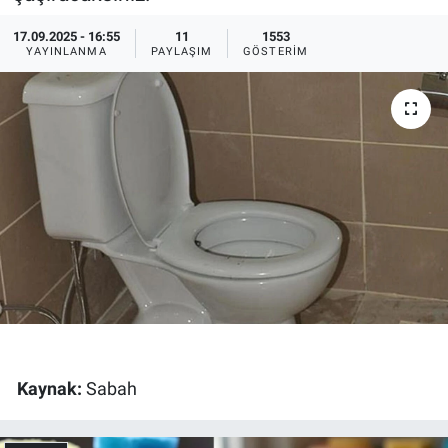
Ege'den Esintiler
İletişim
17.09.2025 - 16:55
11
1553
YAYINLANMA
PAYLAŞIM
GÖSTERIM
Eğitim
Eğlence
Ekonomi
Forum
Gerçeğin İzinde
Gün Başlıyor
Kaynak:
Sabah
Gün Bitiyor
Gün Ortası