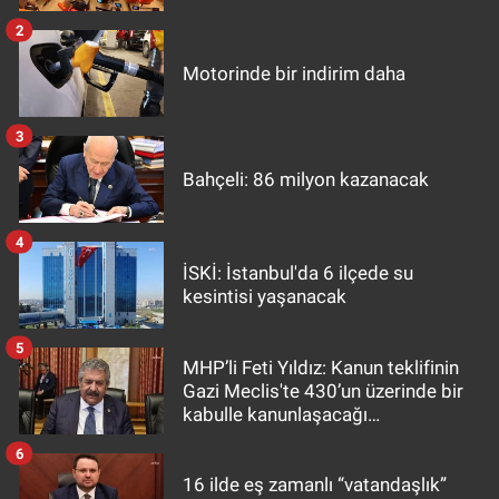
2
Motorinde bir indirim daha
3
Bahçeli: 86 milyon kazanacak
4
İSKİ: İstanbul'da 6 ilçede su
kesintisi yaşanacak
5
MHP’li Feti Yıldız: Kanun teklifinin
Gazi Meclis'te 430’un üzerinde bir
kabulle kanunlaşacağı
görülmektedir
6
16 ilde eş zamanlı “vatandaşlık”