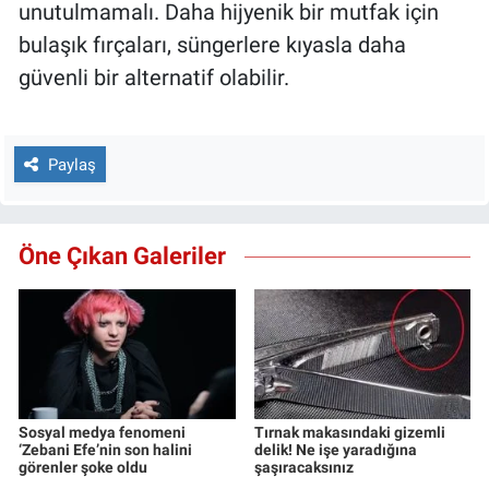
unutulmamalı. Daha hijyenik bir mutfak için
bulaşık fırçaları, süngerlere kıyasla daha
güvenli bir alternatif olabilir.
Paylaş
Öne Çıkan Galeriler
Sosyal medya fenomeni
Tırnak makasındaki gizemli
‘Zebani Efe’nin son halini
delik! Ne işe yaradığına
görenler şoke oldu
şaşıracaksınız