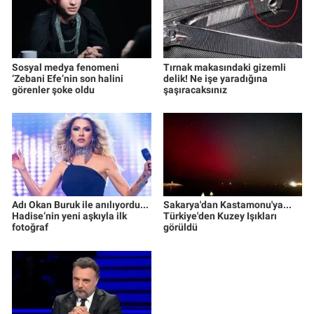
Sosyal medya fenomeni
Tırnak makasındaki gizemli
‘Zebani Efe’nin son halini
delik! Ne işe yaradığına
görenler şoke oldu
şaşıracaksınız
Adı Okan Buruk ile anılıyordu...
Sakarya'dan Kastamonu'ya...
Hadise’nin yeni aşkıyla ilk
Türkiye'den Kuzey Işıkları
fotoğraf
görüldü