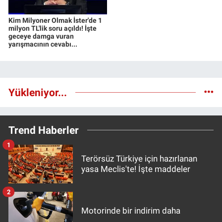
Kim Milyoner Olmak İster'de 1
milyon TL'lik soru açıldı! İşte
geceye damga vuran
yarışmacının cevabı...
Yükleniyor...
Trend Haberler
1
Terörsüz Türkiye için hazırlanan
yasa Meclis'te! İşte maddeler
2
Motorinde bir indirim daha