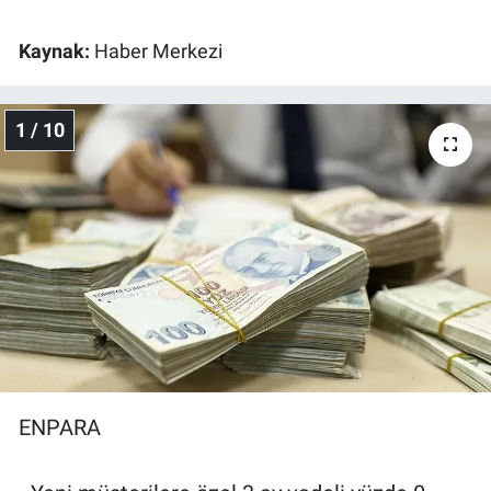
Gündem Özel
Kaynak:
Haber Merkezi
Günün görüntüsü
1 / 10
Haber
İlan
Kimdir
Koronavirüs
Kültür Sanat
ENPARA
Ne demişti