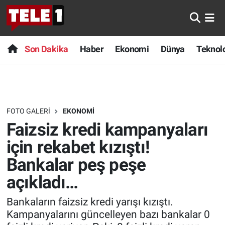
Anında Manşet
Son Dakika
Nöbetçi Eczaneler
Son Dakika
Haber
Ekonomi
Dünya
Teknolo
Başka Sohbetler
Haber
Hava Durumu
Belgesel
Ekonomi
Namaz Vakitleri
FOTO GALERI
EKONOMI
Bilim turu
Dünya
Trafik Durumu
Faizsiz kredi kampanyaları
Bilim ve Teknoloji Evreni
Teknoloji
Süper Lig Puan Durumu ve Fikstür
için rekabet kızıştı!
Bankalar peş peşe
Doğa Konuşuyor
Sağlık
Tüm Manşetler
açıkladı…
Dünya
Spor
Son Dakika Haberleri
Bankaların faizsiz kredi yarışı kızıştı.
Kampanyalarını güncelleyen bazı bankalar 0
Ege Saati
Yayın Akışı
Haber Arşivi