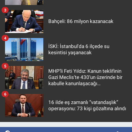
3
Bahçeli: 86 milyon kazanacak
4
İSKİ: İstanbul'da 6 ilçede su
kesintisi yaşanacak
5
MHP’li Feti Yıldız: Kanun teklifinin
Gazi Meclis'te 430’un üzerinde bir
kabulle kanunlaşacağı
görülmektedir
6
16 ilde eş zamanlı “vatandaşlık”
operasyonu: 73 kişi gözaltına alındı