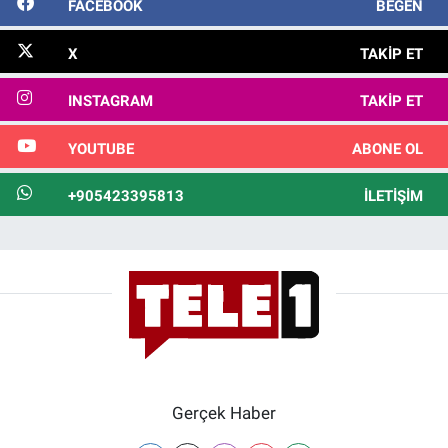
FACEBOOK
BEĞEN
X
TAKIP ET
INSTAGRAM
TAKIP ET
YOUTUBE
ABONE OL
+905423395813
İLETIŞIM
Gerçek Haber