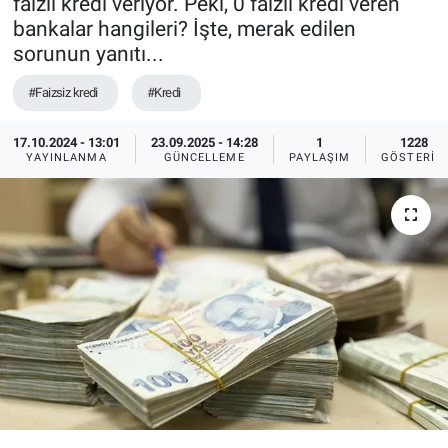
faizli kredi veriyor. Peki, 0 faizli kredi veren
bankalar hangileri? İşte, merak edilen
Ege'den Esintiler
İletişim
sorunun yanıtı...
Eğitim
#Faizsiz kredi
#Kredi
Eğlence
17.10.2024 - 13:01
23.09.2025 - 14:28
1
1228
YAYINLANMA
GÜNCELLEME
PAYLAŞIM
GÖSTERIM
Ekonomi
Forum
Gerçeğin İzinde
Gün Başlıyor
Gün Bitiyor
Gün Ortası