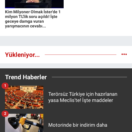
Kim Milyoner Olmak İster'de 1
milyon TL'lik soru açıldı! İşte
geceye damga vuran
yarışmacının cevabı...
Yükleniyor...
Trend Haberler
1
Terörsüz Türkiye için hazırlanan
yasa Meclis'te! İşte maddeler
2
Motorinde bir indirim daha