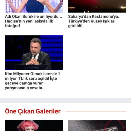
Adı Okan Buruk ile anılıyordu...
Sakarya'dan Kastamonu'ya...
Hadise’nin yeni aşkıyla ilk
Türkiye'den Kuzey Işıkları
fotoğraf
görüldü
Kim Milyoner Olmak İster'de 1
milyon TL'lik soru açıldı! İşte
geceye damga vuran
yarışmacının cevabı...
Öne Çıkan Galeriler