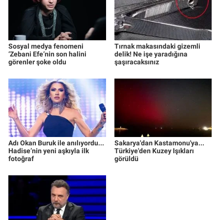
Sosyal medya fenomeni
Tırnak makasındaki gizemli
‘Zebani Efe’nin son halini
delik! Ne işe yaradığına
görenler şoke oldu
şaşıracaksınız
Adı Okan Buruk ile anılıyordu...
Sakarya'dan Kastamonu'ya...
Hadise’nin yeni aşkıyla ilk
Türkiye'den Kuzey Işıkları
fotoğraf
görüldü