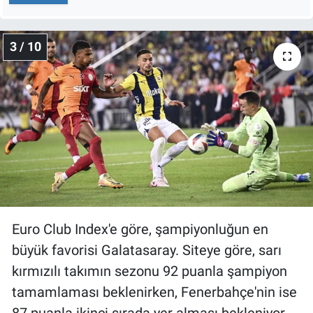
Yerel Yaşam
3 / 10
Canlı Yayın
Euro Club Index'e göre, şampiyonluğun en
büyük favorisi Galatasaray. Siteye göre, sarı
kırmızılı takımın sezonu 92 puanla şampiyon
tamamlaması beklenirken, Fenerbahçe'nin ise
87 puanla ikinci sırada yer alması bekleniyor.