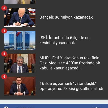
3
Bahçeli: 86 milyon kazanacak
4
İSKİ: İstanbul'da 6 ilçede su
kesintisi yaşanacak
5
MHP’li Feti Yıldız: Kanun teklifinin
Gazi Meclis'te 430’un üzerinde bir
kabulle kanunlaşacağı
görülmektedir
6
16 ilde eş zamanlı “vatandaşlık”
operasyonu: 73 kişi gözaltına alındı