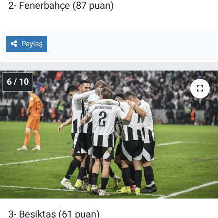
2- Fenerbahçe (87 puan)
Paylaş
6 / 10
3- Beşiktaş (61 puan)