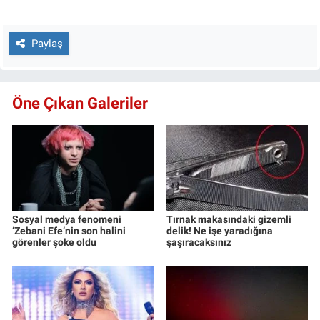
Paylaş
Öne Çıkan Galeriler
Sosyal medya fenomeni
Tırnak makasındaki gizemli
‘Zebani Efe’nin son halini
delik! Ne işe yaradığına
görenler şoke oldu
şaşıracaksınız