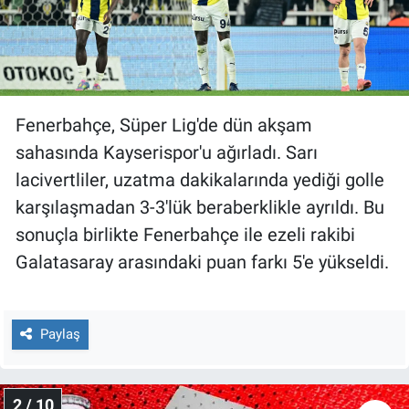
Gündem Özel
Günün görüntüsü
Fenerbahçe, Süper Lig'de dün akşam
Haber
sahasında Kayserispor'u ağırladı. Sarı
lacivertliler, uzatma dakikalarında yediği golle
İlan
karşılaşmadan 3-3'lük beraberklikle ayrıldı. Bu
Kimdir
sonuçla birlikte Fenerbahçe ile ezeli rakibi
Galatasaray arasındaki puan farkı 5'e yükseldi.
Koronavirüs
Kültür Sanat
Paylaş
Ne demişti
2 / 10