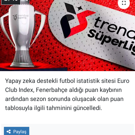
Nedir
Popüler
Programlar
Sağlık
Spor
Teknoloji
Yapay zeka destekli futbol istatistik sitesi Euro
Club Index, Fenerbahçe aldığı puan kaybının
Türkiye'nin Geleceği
ardından sezon sonunda oluşacak olan puan
tablosuyla ilgili tahminini güncelledi.
Türkiye'nin Gündemi
Yerel Gündem
Paylaş