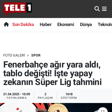
Anında Manşet
Son Dakika
Nöbetçi Eczaneler
Son Dakika
Haber
Ekonomi
Dünya
Teknolo
Başka Sohbetler
Haber
Hava Durumu
Belgesel
Ekonomi
Namaz Vakitleri
FOTO GALERI
SPOR
Bilim turu
Dünya
Trafik Durumu
Fenerbahçe ağır yara aldı,
Bilim ve Teknoloji Evreni
Teknoloji
Süper Lig Puan Durumu ve Fikstür
tablo değişti! İşte yapay
zekanın Süper Lig tahmini
Doğa Konuşuyor
Sağlık
Tüm Manşetler
21.04.2025 - 10:09
2
1618
Dünya
Spor
Son Dakika Haberleri
YAYINLANMA
PAYLAŞIM
GÖSTERIM
Ege Saati
Yayın Akışı
Haber Arşivi