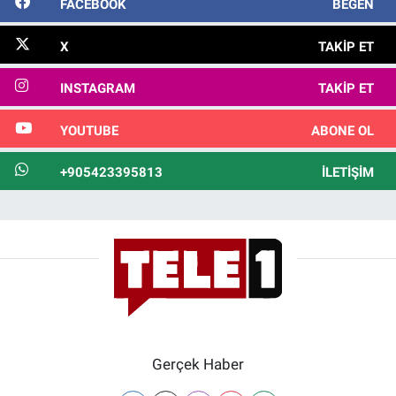
FACEBOOK
BEĞEN
X
TAKIP ET
INSTAGRAM
TAKIP ET
YOUTUBE
ABONE OL
+905423395813
İLETIŞIM
Gerçek Haber