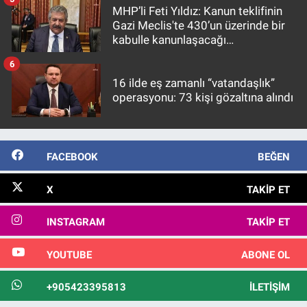
MHP’li Feti Yıldız: Kanun teklifinin
Gazi Meclis'te 430’un üzerinde bir
kabulle kanunlaşacağı
görülmektedir
6
16 ilde eş zamanlı “vatandaşlık”
operasyonu: 73 kişi gözaltına alındı
FACEBOOK
BEĞEN
X
TAKIP ET
INSTAGRAM
TAKIP ET
YOUTUBE
ABONE OL
+905423395813
İLETIŞIM