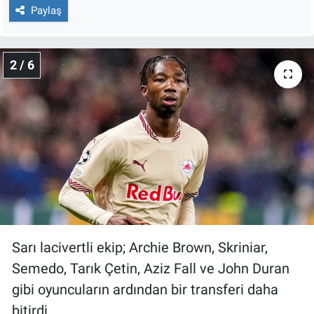
Nedir
Paylaş
Popüler
2 / 6
Programlar
Sağlık
Spor
Teknoloji
Türkiye'nin Geleceği
Sarı lacivertli ekip; Archie Brown, Skriniar,
Türkiye'nin Gündemi
Semedo, Tarık Çetin, Aziz Fall ve John Duran
gibi oyuncuların ardından bir transferi daha
Yerel Gündem
bitirdi.