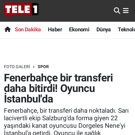
Anında Manşet
Son Dakika
Nöbetçi Eczaneler
Son Dakika
Haber
Ekonomi
Dünya
Teknolo
Başka Sohbetler
Haber
Hava Durumu
Belgesel
Ekonomi
Namaz Vakitleri
FOTO GALERI
SPOR
Bilim turu
Dünya
Trafik Durumu
Fenerbahçe bir transferi
Bilim ve Teknoloji Evreni
Teknoloji
Süper Lig Puan Durumu ve Fikstür
daha bitirdi! Oyuncu
İstanbul'da
Doğa Konuşuyor
Sağlık
Tüm Manşetler
Fenerbahçe, bir transferi daha noktaladı. Sarı
Dünya
Spor
Son Dakika Haberleri
lacivertli ekip Salzburg'da forma giyen 22
yaşındaki kanat oyuncusu Dorgeles Nene'yi
Ege Saati
Yayın Akışı
Haber Arşivi
İstanbul'a getirdi. Oyuncu ile sağlık