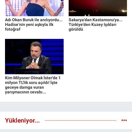
Adı Okan Buruk ile anılıyordu...
Sakarya'dan Kastamonu'ya...
Hadise’nin yeni aşkıyla ilk
Türkiye'den Kuzey Işıkları
fotoğraf
görüldü
Kim Milyoner Olmak İster'de 1
milyon TL'lik soru açıldı! İşte
geceye damga vuran
yarışmacının cevabı...
Yükleniyor...