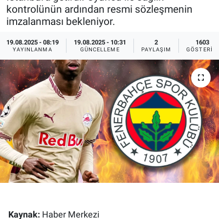
kontrolünün ardından resmi sözleşmenin
Ege'den Esintiler
İletişim
imzalanması bekleniyor.
Eğitim
19.08.2025 - 08:19
19.08.2025 - 10:31
2
1603
YAYINLANMA
GÜNCELLEME
PAYLAŞIM
GÖSTERIM
Eğlence
Ekonomi
Forum
Gerçeğin İzinde
Gün Başlıyor
Gün Bitiyor
Kaynak:
Haber Merkezi
Gün Ortası