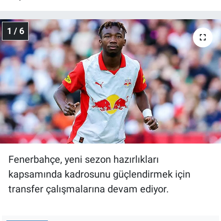
Gündem Özel
1 / 6
Günün görüntüsü
Haber
İlan
Kimdir
Koronavirüs
Fenerbahçe, yeni sezon hazırlıkları
kapsamında kadrosunu güçlendirmek için
Kültür Sanat
transfer çalışmalarına devam ediyor.
Ne demişti