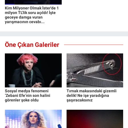
Kim Milyoner Olmak İster'de 1
milyon TL'lik soru açıldı! İşte
geceye damga vuran
yarışmacının cevabı...
Öne Çıkan Galeriler
Sosyal medya fenomeni
Tırnak makasındaki gizemli
‘Zebani Efe’nin son halini
delik! Ne işe yaradığına
görenler şoke oldu
şaşıracaksınız