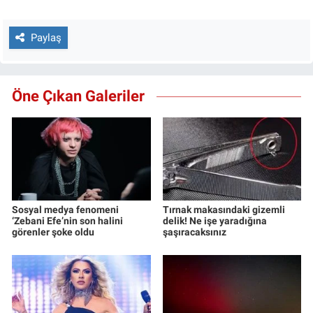
Paylaş
Öne Çıkan Galeriler
Sosyal medya fenomeni
Tırnak makasındaki gizemli
‘Zebani Efe’nin son halini
delik! Ne işe yaradığına
görenler şoke oldu
şaşıracaksınız