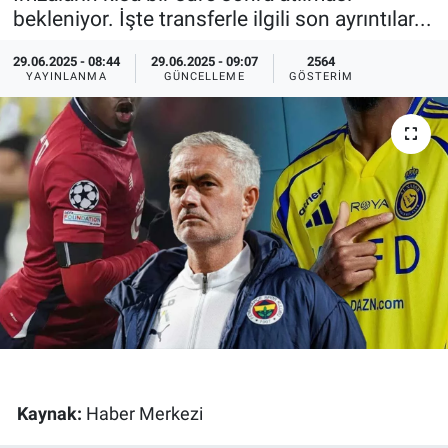
bekleniyor. İşte transferle ilgili son ayrıntılar...
Ege'den Esintiler
İletişim
29.06.2025 - 08:44
29.06.2025 - 09:07
2564
YAYINLANMA
GÜNCELLEME
GÖSTERIM
Eğitim
Eğlence
Ekonomi
Forum
Gerçeğin İzinde
Gün Başlıyor
Gün Bitiyor
Kaynak:
Haber Merkezi
Gün Ortası