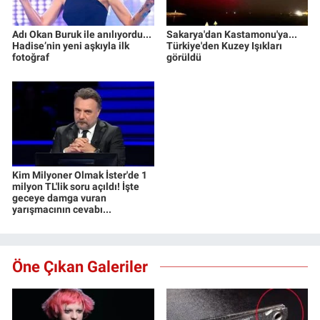
Adı Okan Buruk ile anılıyordu...
Sakarya'dan Kastamonu'ya...
Hadise’nin yeni aşkıyla ilk
Türkiye'den Kuzey Işıkları
fotoğraf
görüldü
Kim Milyoner Olmak İster'de 1
milyon TL'lik soru açıldı! İşte
geceye damga vuran
yarışmacının cevabı...
Öne Çıkan Galeriler