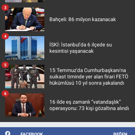
3
Bahçeli: 86 milyon kazanacak
4
İSKİ: İstanbul'da 6 ilçede su
kesintisi yaşanacak
5
15 Temmuz'da Cumhurbaşkanı'na
suikast timinde yer alan firari FETÖ
hükümlüsü 10 yıl sonra yakalandı
6
16 ilde eş zamanlı “vatandaşlık”
operasyonu: 73 kişi gözaltına alındı
FACEBOOK
BEĞEN