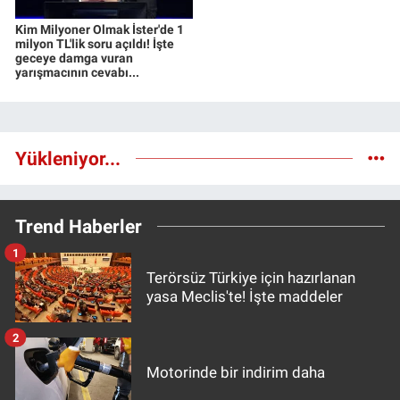
Kim Milyoner Olmak İster'de 1
milyon TL'lik soru açıldı! İşte
geceye damga vuran
yarışmacının cevabı...
Yükleniyor...
Trend Haberler
1
Terörsüz Türkiye için hazırlanan
yasa Meclis'te! İşte maddeler
2
Motorinde bir indirim daha