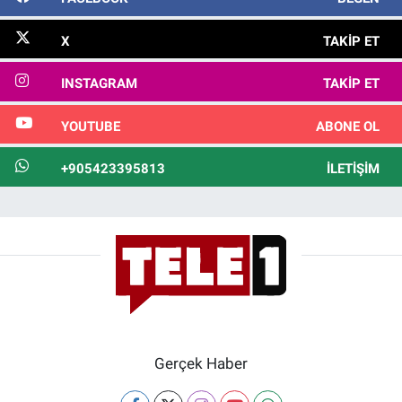
X
TAKIP ET
INSTAGRAM
TAKIP ET
YOUTUBE
ABONE OL
+905423395813
İLETIŞIM
Gerçek Haber