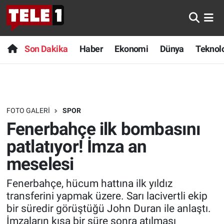
Anında Manşet
Son Dakika
Nöbetçi Eczaneler
Son Dakika
Haber
Ekonomi
Dünya
Teknolo
Başka Sohbetler
Haber
Hava Durumu
Belgesel
Ekonomi
Namaz Vakitleri
FOTO GALERI
SPOR
Bilim turu
Dünya
Trafik Durumu
Fenerbahçe ilk bombasını
Bilim ve Teknoloji Evreni
Teknoloji
Süper Lig Puan Durumu ve Fikstür
patlatıyor! İmza an
meselesi
Doğa Konuşuyor
Sağlık
Tüm Manşetler
Fenerbahçe, hücum hattına ilk yıldız
Dünya
Spor
Son Dakika Haberleri
transferini yapmak üzere. Sarı lacivertli ekip
bir süredir görüştüğü John Duran ile anlaştı.
Ege Saati
Yayın Akışı
Haber Arşivi
İmzaların kısa bir süre sonra atılması