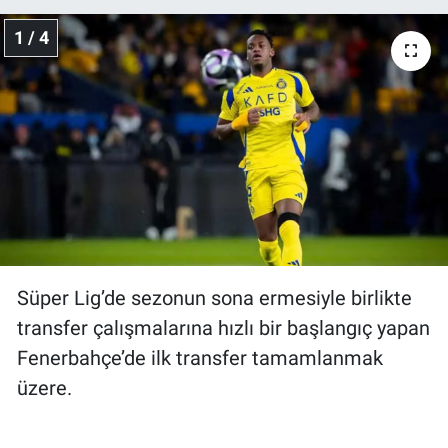
1 / 4
Gündem Özel
Günün görüntüsü
Haber
İlan
Kimdir
Süper Lig’de sezonun sona ermesiyle birlikte
Koronavirüs
transfer çalışmalarına hızlı bir başlangıç yapan
Kültür Sanat
Fenerbahçe’de ilk transfer tamamlanmak
üzere.
Ne demişti