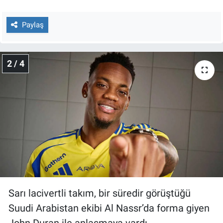
Nedir
Paylaş
Popüler
Programlar
2 / 4
Sağlık
Spor
Teknoloji
Türkiye'nin Geleceği
Türkiye'nin Gündemi
Sarı lacivertli takım, bir süredir görüştüğü
Yerel Gündem
Suudi Arabistan ekibi Al Nassr’da forma giyen