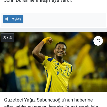
John Duran ile anlaşmaya vardı.
Yerel Yaşam
Canlı Yayın
Paylaş
3 / 4
Gazeteci Yağız Sabuncuoğlu’nun haberine