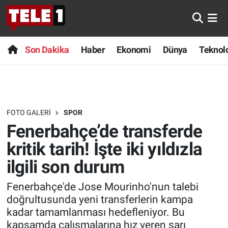
Anında Manşet
Son Dakika
Nöbetçi Eczaneler
Son Dakika
Haber
Ekonomi
Dünya
Teknolo
Başka Sohbetler
Haber
Hava Durumu
Belgesel
Ekonomi
Namaz Vakitleri
FOTO GALERI
SPOR
Bilim turu
Dünya
Trafik Durumu
Fenerbahçe’de transferde
Bilim ve Teknoloji Evreni
Teknoloji
Süper Lig Puan Durumu ve Fikstür
kritik tarih! İşte iki yıldızla
ilgili son durum
Doğa Konuşuyor
Sağlık
Tüm Manşetler
Fenerbahçe'de Jose Mourinho'nun talebi
Dünya
Spor
Son Dakika Haberleri
doğrultusunda yeni transferlerin kampa
kadar tamamlanması hedefleniyor. Bu
Ege Saati
Yayın Akışı
Haber Arşivi
kapsamda çalışmalarına hız veren sarı