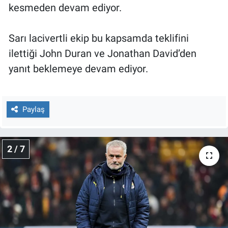
Nedir
kesmeden devam ediyor.
Popüler
Sarı lacivertli ekip bu kapsamda teklifini
ilettiği John Duran ve Jonathan David’den
Programlar
yanıt beklemeye devam ediyor.
Sağlık
Spor
Paylaş
Teknoloji
2 / 7
Türkiye'nin Geleceği
Türkiye'nin Gündemi
Yerel Gündem