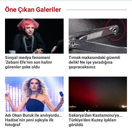
Öne Çıkan Galeriler
Sosyal medya fenomeni
Tırnak makasındaki gizemli
‘Zebani Efe’nin son halini
delik! Ne işe yaradığına
görenler şoke oldu
şaşıracaksınız
Adı Okan Buruk ile anılıyordu...
Sakarya'dan Kastamonu'ya...
Hadise’nin yeni aşkıyla ilk
Türkiye'den Kuzey Işıkları
fotoğraf
görüldü