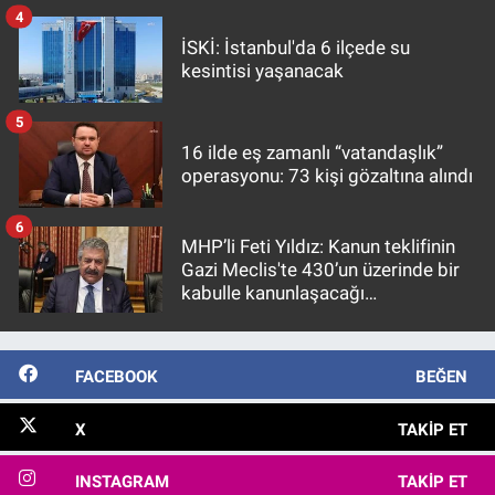
4
İSKİ: İstanbul'da 6 ilçede su
kesintisi yaşanacak
5
16 ilde eş zamanlı “vatandaşlık”
operasyonu: 73 kişi gözaltına alındı
6
MHP’li Feti Yıldız: Kanun teklifinin
Gazi Meclis'te 430’un üzerinde bir
kabulle kanunlaşacağı
görülmektedir
FACEBOOK
BEĞEN
X
TAKIP ET
INSTAGRAM
TAKIP ET