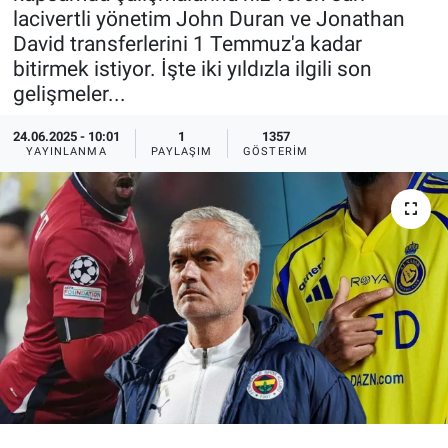
lacivertli yönetim John Duran ve Jonathan
Ege'den Esintiler
İletişim
David transferlerini 1 Temmuz'a kadar
bitirmek istiyor. İşte iki yıldızla ilgili son
Eğitim
gelişmeler...
Eğlence
24.06.2025 - 10:01
1
1357
YAYINLANMA
PAYLAŞIM
GÖSTERIM
Ekonomi
Forum
Gerçeğin İzinde
Gün Başlıyor
Gün Bitiyor
Gün Ortası