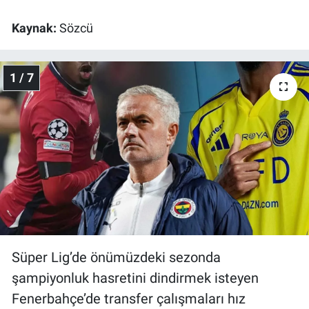
Kaynak:
Sözcü
Gündem Özel
Günün görüntüsü
1 / 7
Haber
İlan
Kimdir
Koronavirüs
Kültür Sanat
Süper Lig’de önümüzdeki sezonda
şampiyonluk hasretini dindirmek isteyen
Ne demişti
Fenerbahçe’de transfer çalışmaları hız