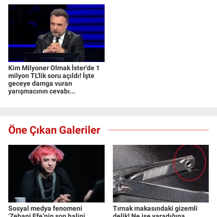
Kim Milyoner Olmak İster'de 1
milyon TL'lik soru açıldı! İşte
geceye damga vuran
yarışmacının cevabı...
Öne Çıkan Galeriler
Sosyal medya fenomeni
Tırnak makasındaki gizemli
‘Zebani Efe’nin son halini
delik! Ne işe yaradığına