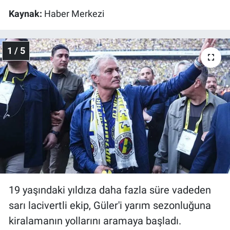
Kaynak:
Haber Merkezi
Gündem Özel
Günün görüntüsü
1 / 5
Haber
İlan
Kimdir
Koronavirüs
Kültür Sanat
19 yaşındaki yıldıza daha fazla süre vadeden
sarı lacivertli ekip, Güler'i yarım sezonluğuna
Ne demişti
kiralamanın yollarını aramaya başladı.