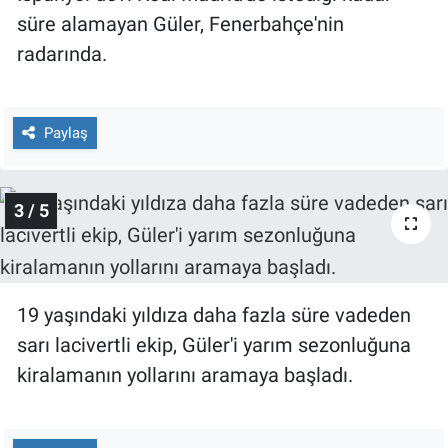
Yerel Yaşam
süre alamayan Güler, Fenerbahçe'nin
radarında.
Canlı Yayın
Paylaş
3 / 5
19 yaşındaki yıldıza daha fazla süre vadeden
sarı lacivertli ekip, Güler'i yarım sezonluğuna
kiralamanın yollarını aramaya başladı.