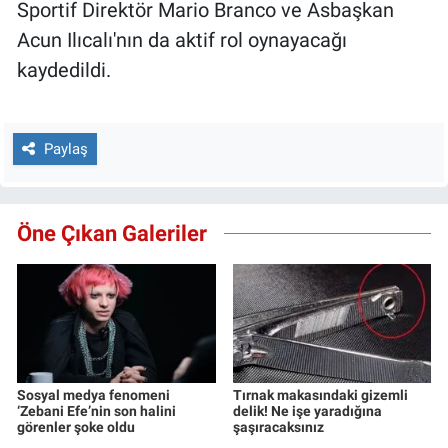
Sportif Direktör Mario Branco ve Asbaşkan
Acun Ilıcalı'nın da aktif rol oynayacağı
kaydedildi.
Paylaş
Öne Çıkan Galeriler
Sosyal medya fenomeni
Tırnak makasındaki gizemli
‘Zebani Efe’nin son halini
delik! Ne işe yaradığına
görenler şoke oldu
şaşıracaksınız