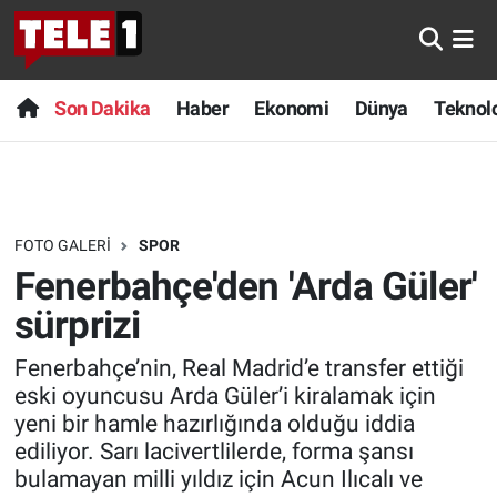
Anında Manşet
Son Dakika
Nöbetçi Eczaneler
Son Dakika
Haber
Ekonomi
Dünya
Teknolo
Başka Sohbetler
Haber
Hava Durumu
Belgesel
Ekonomi
Namaz Vakitleri
FOTO GALERI
SPOR
Bilim turu
Dünya
Trafik Durumu
Fenerbahçe'den 'Arda Güler'
Bilim ve Teknoloji Evreni
Teknoloji
Süper Lig Puan Durumu ve Fikstür
sürprizi
Fenerbahçe’nin, Real Madrid’e transfer ettiği
Doğa Konuşuyor
Sağlık
Tüm Manşetler
eski oyuncusu Arda Güler’i kiralamak için
yeni bir hamle hazırlığında olduğu iddia
Dünya
Spor
Son Dakika Haberleri
ediliyor. Sarı lacivertlilerde, forma şansı
bulamayan milli yıldız için Acun Ilıcalı ve
Ege Saati
Yayın Akışı
Haber Arşivi