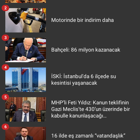
2
Motorinde bir indirim daha
3
Bahçeli: 86 milyon kazanacak
4
İSKİ: İstanbul'da 6 ilçede su
kesintisi yaşanacak
5
MHP’li Feti Yıldız: Kanun teklifinin
Gazi Meclis'te 430’un üzerinde bir
kabulle kanunlaşacağı
görülmektedir
6
16 ilde eş zamanlı “vatandaşlık”