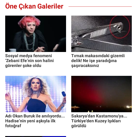
Öne Çıkan Galeriler
Sosyal medya fenomeni
Tırnak makasındaki gizemli
‘Zebani Efe’nin son halini
delik! Ne işe yaradığına
görenler şoke oldu
şaşıracaksınız
Adı Okan Buruk ile anılıyordu...
Sakarya'dan Kastamonu'ya...
Hadise’nin yeni aşkıyla ilk
Türkiye'den Kuzey Işıkları
fotoğraf
görüldü