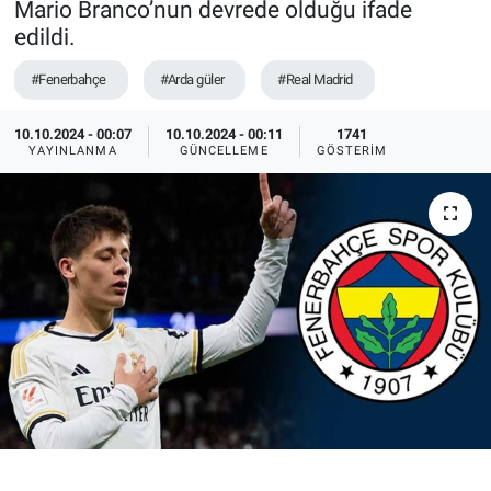
Mario Branco’nun devrede olduğu ifade
edildi.
Ege'den Esintiler
İletişim
#Fenerbahçe
#Arda güler
#Real Madrid
Eğitim
10.10.2024 - 00:07
10.10.2024 - 00:11
1741
Eğlence
YAYINLANMA
GÜNCELLEME
GÖSTERIM
Ekonomi
Forum
Gerçeğin İzinde
Gün Başlıyor
Gün Bitiyor
Gün Ortası