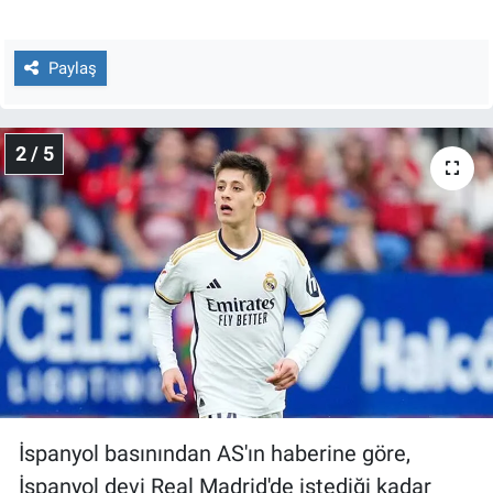
Nedir
Popüler
Paylaş
Programlar
2 / 5
Sağlık
Spor
Teknoloji
Türkiye'nin Geleceği
Türkiye'nin Gündemi
İspanyol basınından AS'ın haberine göre,
Yerel Gündem
İspanyol devi Real Madrid'de istediği kadar