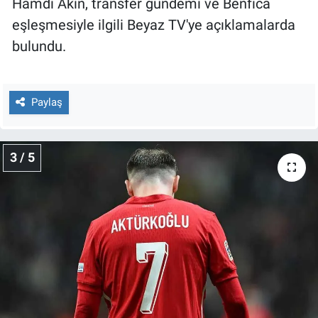
Hamdi Akın, transfer gündemi ve Benfica
Yerel Yaşam
eşleşmesiyle ilgili Beyaz TV'ye açıklamalarda
bulundu.
Canlı Yayın
Paylaş
3 / 5