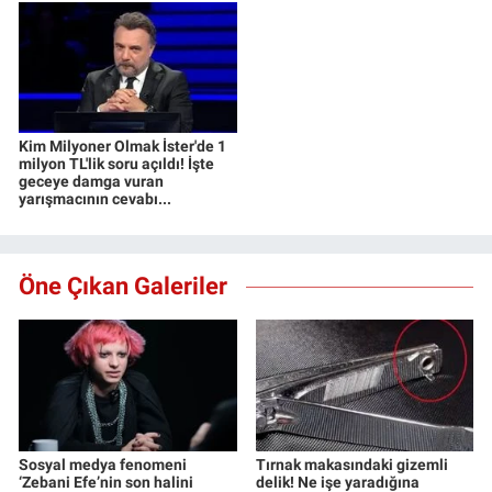
Kim Milyoner Olmak İster'de 1
milyon TL'lik soru açıldı! İşte
geceye damga vuran
yarışmacının cevabı...
Öne Çıkan Galeriler
Sosyal medya fenomeni
Tırnak makasındaki gizemli
‘Zebani Efe’nin son halini
delik! Ne işe yaradığına