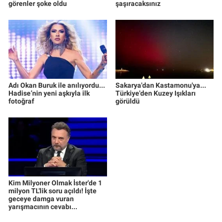
görenler şoke oldu
şaşıracaksınız
Adı Okan Buruk ile anılıyordu...
Sakarya'dan Kastamonu'ya...
Hadise’nin yeni aşkıyla ilk
Türkiye'den Kuzey Işıkları
fotoğraf
görüldü
Kim Milyoner Olmak İster'de 1
milyon TL'lik soru açıldı! İşte
geceye damga vuran
yarışmacının cevabı...