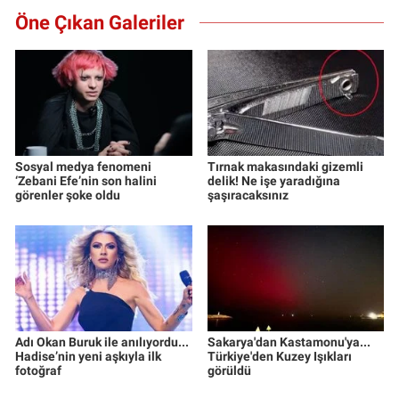
Öne Çıkan Galeriler
Sosyal medya fenomeni
Tırnak makasındaki gizemli
‘Zebani Efe’nin son halini
delik! Ne işe yaradığına
görenler şoke oldu
şaşıracaksınız
Adı Okan Buruk ile anılıyordu...
Sakarya'dan Kastamonu'ya...
Hadise’nin yeni aşkıyla ilk
Türkiye'den Kuzey Işıkları
fotoğraf
görüldü