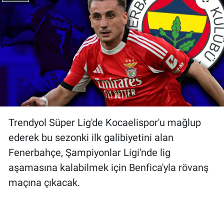
Gündem Özel
Günün görüntüsü
Haber
İlan
Trendyol Süper Lig'de Kocaelispor'u mağlup
Kimdir
ederek bu sezonki ilk galibiyetini alan
Koronavirüs
Fenerbahçe, Şampiyonlar Ligi'nde lig
aşamasına kalabilmek için Benfica'yla rövanş
Kültür Sanat
maçına çıkacak.
Ne demişti