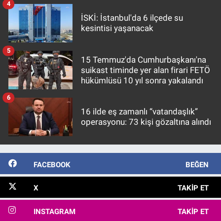
4
İSKİ: İstanbul'da 6 ilçede su
kesintisi yaşanacak
5
15 Temmuz'da Cumhurbaşkanı'na
suikast timinde yer alan firari FETÖ
hükümlüsü 10 yıl sonra yakalandı
6
16 ilde eş zamanlı “vatandaşlık”
operasyonu: 73 kişi gözaltına alındı
FACEBOOK
BEĞEN
X
TAKIP ET
INSTAGRAM
TAKIP ET