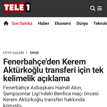
Anında Manşet
Son Dakika
Nöbetçi Eczaneler
Son Dakika
Haber
Ekonomi
Dünya
Teknolo
Başka Sohbetler
Haber
Hava Durumu
Belgesel
Ekonomi
Namaz Vakitleri
FOTO GALERI
SPOR
Bilim turu
Dünya
Trafik Durumu
Fenerbahçe'den Kerem
Bilim ve Teknoloji Evreni
Teknoloji
Süper Lig Puan Durumu ve Fikstür
Aktürkoğlu transferi için tek
kelimelik açıklama
Doğa Konuşuyor
Sağlık
Tüm Manşetler
Fenerbahçe Asbaşkanı Hamdi Akın,
Dünya
Spor
Son Dakika Haberleri
Şampiyonlar Ligi'ndeki Benfica maçı öncesi
Kerem Aktürkoğlu transferi hakkında
Ege Saati
Yayın Akışı
Haber Arşivi
konuştu.