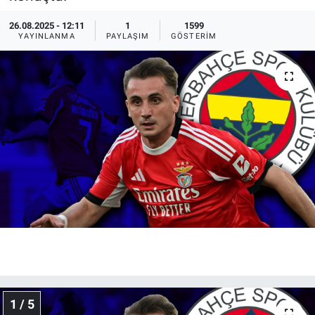
Ege'den Esintiler
İletişim
26.08.2025 - 12:11
1
1599
YAYINLANMA
PAYLAŞIM
GÖSTERIM
Eğitim
Eğlence
Ekonomi
Forum
Gerçeğin İzinde
Gün Başlıyor
Gün Bitiyor
1 / 5
Gün Ortası