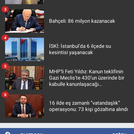
3
Bahçeli: 86 milyon kazanacak
4
İSKİ: İstanbul'da 6 ilçede su
kesintisi yaşanacak
5
MHP’li Feti Yıldız: Kanun teklifinin
Gazi Meclis'te 430’un üzerinde bir
kabulle kanunlaşacağı
görülmektedir
6
16 ilde eş zamanlı “vatandaşlık”
operasyonu: 73 kişi gözaltına alındı