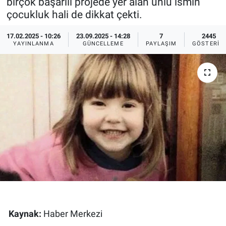
birçok başarılı projede yer alan ünlü ismin
çocukluk hali de dikkat çekti.
Ege'den Esintiler
İletişim
17.02.2025 - 10:26
23.09.2025 - 14:28
7
2445
Eğitim
YAYINLANMA
GÜNCELLEME
PAYLAŞIM
GÖSTERIM
Eğlence
Ekonomi
Forum
Gerçeğin İzinde
Gün Başlıyor
Gün Bitiyor
Kaynak:
Haber Merkezi
Gün Ortası