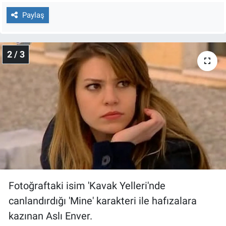
Nedir
Paylaş
Popüler
2 / 3
Programlar
Sağlık
Spor
Teknoloji
Türkiye'nin Geleceği
Türkiye'nin Gündemi
Fotoğraftaki isim 'Kavak Yelleri'nde
canlandırdığı 'Mine' karakteri ile hafızalara
Yerel Gündem
kazınan Aslı Enver.