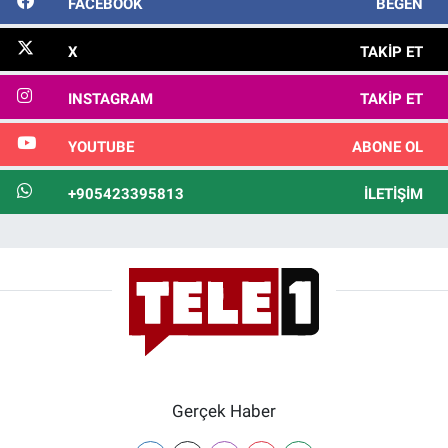
FACEBOOK
BEĞEN
X
TAKIP ET
INSTAGRAM
TAKIP ET
YOUTUBE
ABONE OL
+905423395813
İLETIŞIM
Gerçek Haber