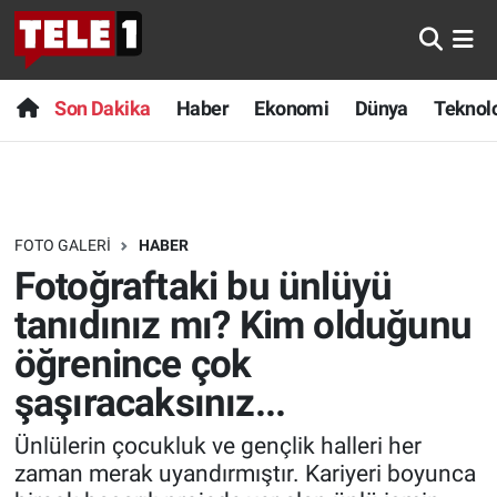
Anında Manşet
Son Dakika
Nöbetçi Eczaneler
Son Dakika
Haber
Ekonomi
Dünya
Teknolo
Başka Sohbetler
Haber
Hava Durumu
Belgesel
Ekonomi
Namaz Vakitleri
FOTO GALERI
HABER
Bilim turu
Dünya
Trafik Durumu
Fotoğraftaki bu ünlüyü
Bilim ve Teknoloji Evreni
Teknoloji
Süper Lig Puan Durumu ve Fikstür
tanıdınız mı? Kim olduğunu
öğrenince çok
Doğa Konuşuyor
Sağlık
Tüm Manşetler
şaşıracaksınız...
Dünya
Spor
Son Dakika Haberleri
Ünlülerin çocukluk ve gençlik halleri her
zaman merak uyandırmıştır. Kariyeri boyunca
Ege Saati
Yayın Akışı
Haber Arşivi