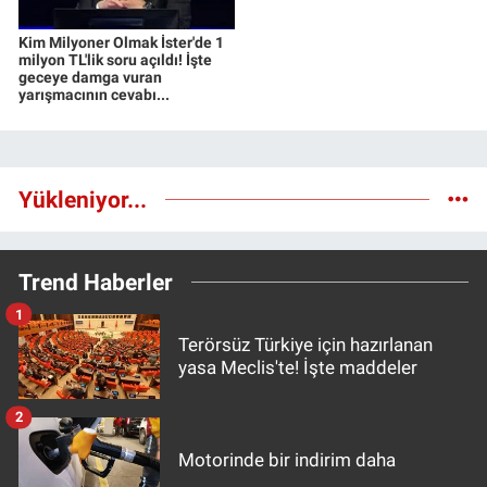
Kim Milyoner Olmak İster'de 1
milyon TL'lik soru açıldı! İşte
geceye damga vuran
yarışmacının cevabı...
Yükleniyor...
Trend Haberler
1
Terörsüz Türkiye için hazırlanan
yasa Meclis'te! İşte maddeler
2
Motorinde bir indirim daha