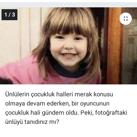
Gündem Özel
1 / 3
Günün görüntüsü
Haber
İlan
Kimdir
Koronavirüs
Ünlülerin çocukluk halleri merak konusu
olmaya devam ederken, bir oyuncunun
Kültür Sanat
çocukluk hali gündem oldu. Peki, fotoğraftaki
ünlüyü tanıdınız mı?
Ne demişti