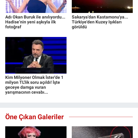
Adı Okan Buruk ile anılıyordu...
Sakarya'dan Kastamonu'ya...
Hadise’nin yeni aşkıyla ilk
Türkiye'den Kuzey Işıkları
fotoğraf
görüldü
Kim Milyoner Olmak İster'de 1
milyon TL'lik soru açıldı! İşte
geceye damga vuran
yarışmacının cevabı...
Öne Çıkan Galeriler