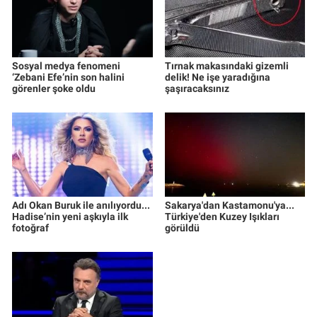
Sosyal medya fenomeni
Tırnak makasındaki gizemli
‘Zebani Efe’nin son halini
delik! Ne işe yaradığına
görenler şoke oldu
şaşıracaksınız
Adı Okan Buruk ile anılıyordu...
Sakarya'dan Kastamonu'ya...
Hadise’nin yeni aşkıyla ilk
Türkiye'den Kuzey Işıkları
fotoğraf
görüldü