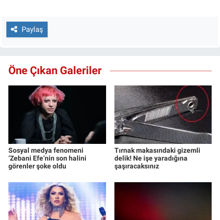
Paylaş
Öne Çıkan Galeriler
Sosyal medya fenomeni
Tırnak makasındaki gizemli
‘Zebani Efe’nin son halini
delik! Ne işe yaradığına
görenler şoke oldu
şaşıracaksınız